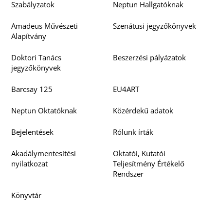
Szabályzatok
Neptun Hallgatóknak
Amadeus Művészeti
Szenátusi jegyzőkönyvek
Alapítvány
Doktori Tanács
Beszerzési pályázatok
jegyzőkönyvek
Barcsay 125
EU4ART
Neptun Oktatóknak
Közérdekű adatok
Bejelentések
Rólunk írták
Akadálymentesítési
Oktatói, Kutatói
nyilatkozat
Teljesítmény Értékelő
Rendszer
Könyvtár