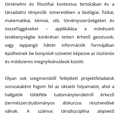
É
történelmi és filozófiai kontextus birtokában és a
társadalmi tényezők ismeretében a biológiai, fizikai,
matematikai, kémiai, stb. törvényszerűségeket és
összefüggéseket – applikálása a művészeti
tevékenységbe konkrétan tetten érhető gesztusok,
vagy lappangó háttér információk formájában
épülhetnek be bonyolult szövetet képezve az ösztönös
és módszeres megnyilvánulások között.
Olyan sok szegmensből felépített projektfeladatok
sorozataként fogom fel az oktatói folyamatot, ahol a
hallgatók többféle tudományterületről érkező
(természet-)tudományos diskurzus résztvevőivé
válnak. A számos társdiszciplína alapvető