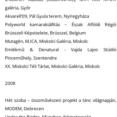
A
galéria, Győr
Akvarell’09, Pál Gyula terem, Nyíregyháza
Polyworld kamarakiállítás – Észak Alföldi Régió
Brüsszeli Képviselete, Brüsszel, Belgium
Mutagén, M.ICA, Miskolci Galéria, Miskolc
Emlékmű & Denatural - Vajda Lajos Stúdió
Pinceműhely, Szentendre
XX. Miskolci Téli Tárlat, Miskolci Galéria, Miskolc
2008
Hét szoba – összművészeti projekt a tánc világnapján,
MODEM, Debrecen
Under the Bridge, München, Németország