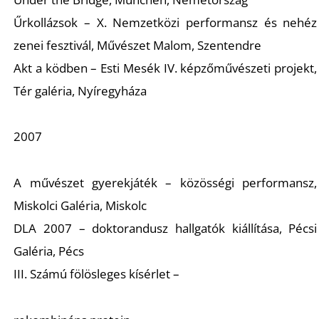
K
Űrkollázsok – X. Nemzetközi performansz és nehéz
zenei fesztivál, Művészet Malom, Szentendre
Akt a ködben – Esti Mesék IV. képzőművészeti projekt,
Tér galéria, Nyíregyháza
2007
A művészet gyerekjáték – közösségi performansz,
Miskolci Galéria, Miskolc
DLA 2007 – doktorandusz hallgatók kiállítása, Pécsi
Galéria, Pécs
III. Számú fölösleges kísérlet –