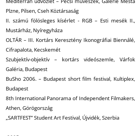
Mediterrán üdvözlet – Pécsi művészek, Galerie Mesta
Plzne, Pilsen, Cseh Köztársaság
II. számú fölösleges kísérlet - RGB – Esti mesék II.,
Mustárház, Nyíregyháza
OLTÁR – III. Kortárs Keresztény Ikonográfiai Biennálé,
Z
Cifrapalota, Kecskemét
Szubjektív-objektív – kortárs videószemle, Várfok
Galéria, Budapest
BuSho 2006. – Budapest short film festival, Kultiplex,
Budapest
8th International Panorama of Independent Filmakers,
Athen, Görögország
„SARTFEST” Student Art Festival, Újvidék, Szerbia