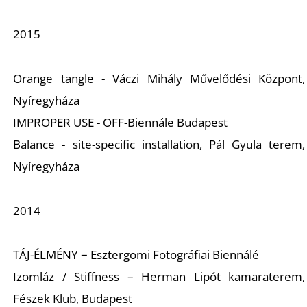
2015
I
Orange tangle - Váczi Mihály Művelődési Központ,
Nyíregyháza
IMPROPER USE - OFF-Biennále Budapest
Balance - site-specific installation, Pál Gyula terem,
Nyíregyháza
2014
TÁJ-ÉLMÉNY − Esztergomi Fotográfiai Biennálé
Izomláz / Stiffness – Herman Lipót kamaraterem,
Fészek Klub, Budapest