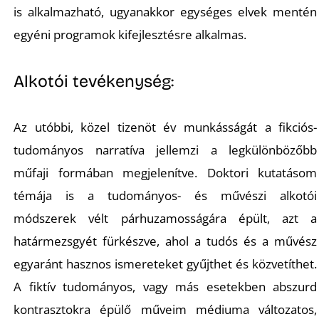
E
is alkalmazható, ugyanakkor egységes elvek mentén
egyéni programok kifejlesztésre alkalmas.
Alkotói tevékenység:
Az utóbbi, közel tizenöt év munkásságát a fikciós-
tudományos narratíva jellemzi a legkülönbözőbb
műfaji formában megjelenítve. Doktori kutatásom
K
témája is a tudományos- és művészi alkotói
módszerek vélt párhuzamosságára épült, azt a
határmezsgyét fürkészve, ahol a tudós és a művész
egyaránt hasznos ismereteket gyűjthet és közvetíthet.
A fiktív tudományos, vagy más esetekben abszurd
kontrasztokra épülő műveim médiuma változatos,