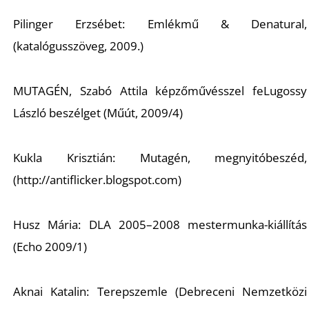
Pilinger Erzsébet: Emlékmű & Denatural,
(katalógusszöveg, 2009.)
MUTAGÉN, Szabó Attila képzőművésszel feLugossy
N
László beszélget (Műút, 2009/4)
Kukla Krisztián: Mutagén, megnyitóbeszéd,
(http://antiflicker.blogspot.com)
Husz Mária: DLA 2005–2008 mestermunka-kiállítás
(Echo 2009/1)
Aknai Katalin: Terepszemle (Debreceni Nemzetközi