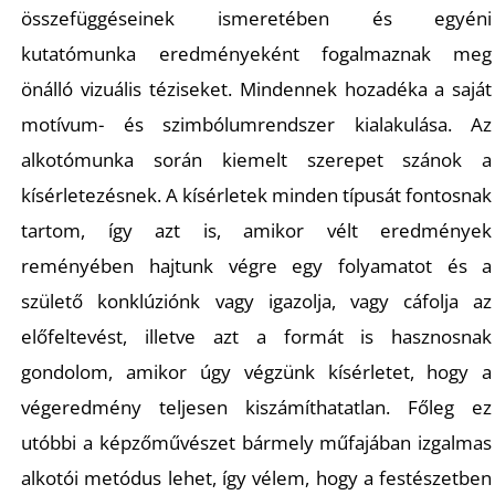
K
összefüggéseinek ismeretében és egyéni
kutatómunka eredményeként fogalmaznak meg
önálló vizuális téziseket. Mindennek hozadéka a saját
motívum- és szimbólumrendszer kialakulása. Az
alkotómunka során kiemelt szerepet szánok a
kísérletezésnek. A kísérletek minden típusát fontosnak
tartom, így azt is, amikor vélt eredmények
reményében hajtunk végre egy folyamatot és a
születő konklúziónk vagy igazolja, vagy cáfolja az
előfeltevést, illetve azt a formát is hasznosnak
gondolom, amikor úgy végzünk kísérletet, hogy a
végeredmény teljesen kiszámíthatatlan. Főleg ez
utóbbi a képzőművészet bármely műfajában izgalmas
alkotói metódus lehet, így vélem, hogy a festészetben