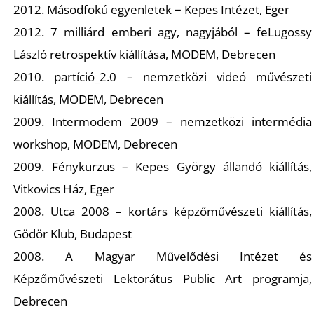
U
2012. Másodfokú egyenletek − Kepes Intézet, Eger
2012. 7 milliárd emberi agy, nagyjából – feLugossy
László retrospektív kiállítása, MODEM, Debrecen
2010. partíció_2.0 – nemzetközi videó művészeti
kiállítás, MODEM, Debrecen
2009. Intermodem 2009 – nemzetközi intermédia
workshop, MODEM, Debrecen
Á
2009. Fénykurzus – Kepes György állandó kiállítás,
Vitkovics Ház, Eger
2008. Utca 2008 – kortárs képzőművészeti kiállítás,
Gödör Klub, Budapest
2008. A Magyar Művelődési Intézet és
Képzőművészeti Lektorátus Public Art programja,
Debrecen