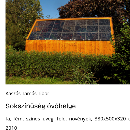
É
K
Kaszás Tamás Tibor
Sokszínűség óvóhelye
fa, fém, színes üveg, föld, növények, 380x500x320 
2010