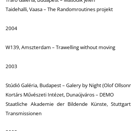
L
Taidehalli, Vaasa – The Randomroutines projekt
2004
W139, Amszterdam – Trawelling without moving
2003
Stúdió Galéria, Budapest – Galery by Night (Olof Ollsonn
Kortárs Művészeti Intézet, Dunaújváros – DEMO
Staatliche Akademie der Bildende Künste, Stuttgar
Transmissionen