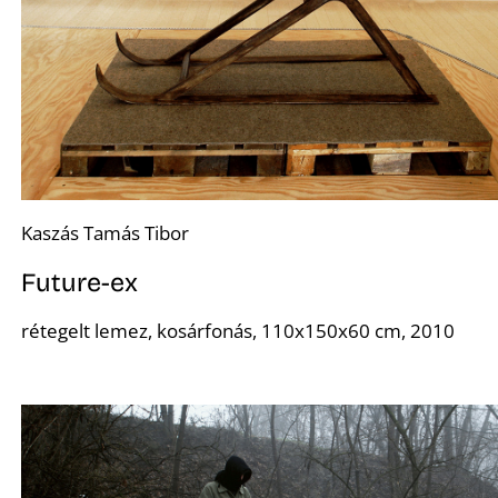
S
Kaszás Tamás Tibor
Future-ex
rétegelt lemez, kosárfonás, 110x150x60 cm, 2010