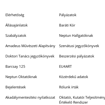
Elérhetőség
Pályázatok
Állásajánlatok
Baráti Kör
Szabályzatok
Neptun Hallgatóknak
K
Amadeus Művészeti Alapítvány
Szenátusi jegyzőkönyvek
Doktori Tanács jegyzőkönyvek
Beszerzési pályázatok
Barcsay 125
EU4ART
Neptun Oktatóknak
Közérdekű adatok
Bejelentések
Rólunk írták
Akadálymentesítési nyilatkozat
Oktatói, Kutatói Teljesítmén
Értékelő Rendszer