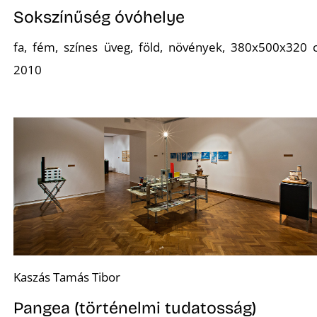
Sokszínűség óvóhelye
K
fa, fém, színes üveg, föld, növények, 380x500x320 
2010
Kaszás Tamás Tibor
Pangea (történelmi tudatosság)