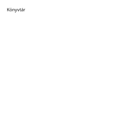
Könyvtár
T