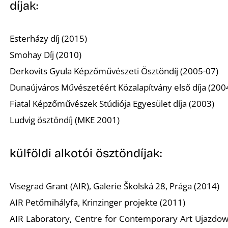
K
díjak:
Esterházy díj (2015)
Smohay Díj (2010)
Derkovits Gyula Képzőművészeti Ösztöndíj (2005-07)
Dunaújváros Művészetéért Közalapítvány első díja (200
Fiatal Képzőművészek Stúdiója Egyesület díja (2003)
Ludvig ösztöndíj (MKE 2001)
T
külföldi alkotói ösztöndíjak:
Visegrad Grant (AIR), Galerie Školská 28, Prága (2014)
AIR Petőmihályfa, Krinzinger projekte (2011)
AIR Laboratory, Centre for Contemporary Art Ujazdow