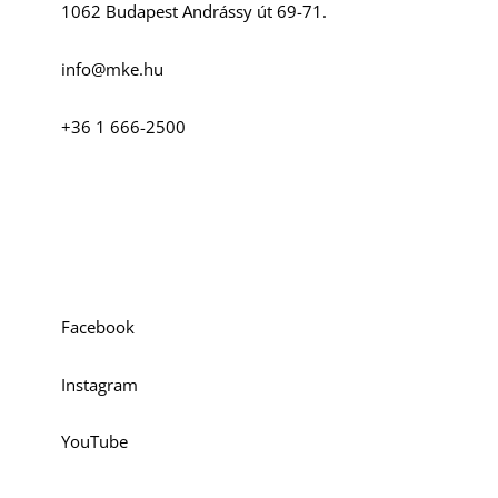
D
1062 Budapest Andrássy út 69-71.
info@mke.hu
+36 1 666-2500
Szociális média
O
Facebook
Instagram
YouTube