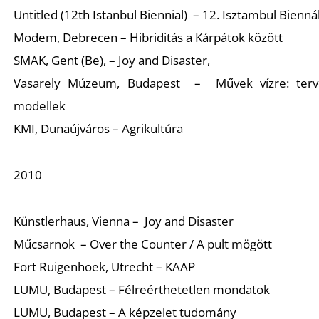
P
Untitled (12th Istanbul Biennial) – 12. Isztambul Bienná
Modem, Debrecen – Hibriditás a Kárpátok között
SMAK, Gent (Be), – Joy and Disaster,
Vasarely Múzeum, Budapest – Művek vízre: terv
modellek
KMI, Dunaújváros – Agrikultúra
2010
Z
Künstlerhaus, Vienna – Joy and Disaster
Műcsarnok – Over the Counter / A pult mögött
Fort Ruigenhoek, Utrecht – KAAP
LUMU, Budapest – Félreérthetetlen mondatok
LUMU, Budapest – A képzelet tudomány