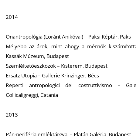
L
2014
Önantropológia (Loránt Anikóval) – Paksi Képtár, Paks
Mélyebb az árok, mint ahogy a mérnök kiszámított
Kassák Múzeum, Budapest
Szemléltetőeszközök – Kisterem, Budapest
Ersatz Utopia – Gallerie Krinzinger, Bécs
Reperti antropologici del costruttivismo – Gale
Collicaligreggi, Catania
2013
Pán-periféria emléktárgyai – Platán Galéria, Budapest