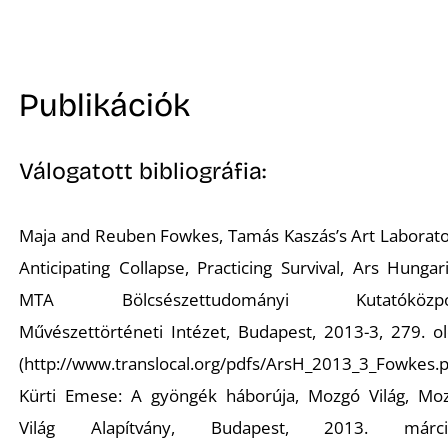
Publikációk
Válogatott bibliográfia:
T
Maja and Reuben Fowkes, Tamás Kaszás’s Art Laborato
Anticipating Collapse, Practicing Survival, Ars Hungari
MTA Bölcsészettudományi Kutatóközpo
Művészettörténeti Intézet, Budapest, 2013-3, 279. ol
(http://www.translocal.org/pdfs/ArsH_2013_3_Fowkes.p
Kürti Emese: A gyöngék háborúja, Mozgó Világ, Mo
Világ Alapítvány, Budapest, 2013. márci