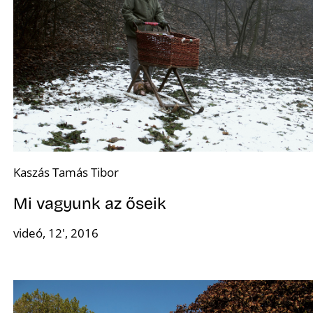
Z
Kaszás Tamás Tibor
Mi vagyunk az őseik
videó, 12', 2016