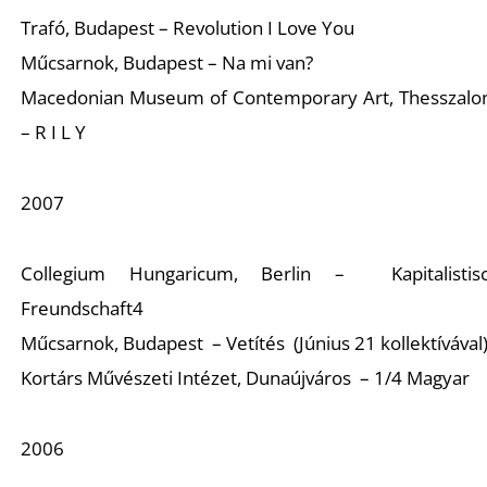
Trafó, Budapest – Revolution I Love You
Műcsarnok, Budapest – Na mi van?
Macedonian Museum of Contemporary Art, Thesszalon
R
– R I L Y
2007
Collegium Hungaricum, Berlin – Kapitalistis
Freundschaft4
Műcsarnok, Budapest – Vetítés (Június 21 kollektívával
Kortárs Művészeti Intézet, Dunaújváros – 1/4 Magyar
2006