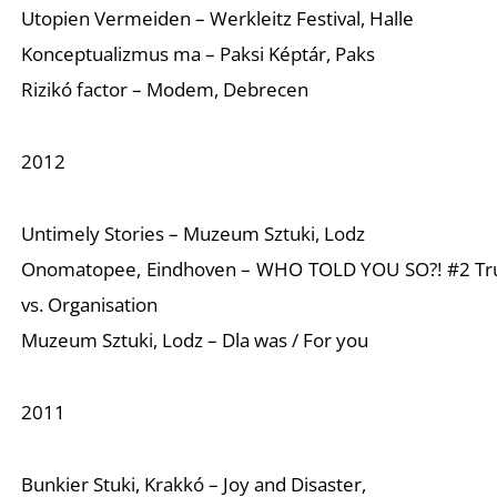
É
Utopien Vermeiden – Werkleitz Festival, Halle
Konceptualizmus ma – Paksi Képtár, Paks
Rizikó factor – Modem, Debrecen
2012
Untimely Stories – Muzeum Sztuki, Lodz
Onomatopee, Eindhoven – WHO TOLD YOU SO?! #2 Tr
vs. Organisation
Muzeum Sztuki, Lodz – Dla was / For you
2011
Bunkier Stuki, Krakkó – Joy and Disaster,