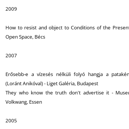
S
2009
How to resist and object to Conditions of the Present
Open Space, Bécs
2007
Erősebb-e a vízesés nélküli folyó hangja a patakén
(Loránt Anikóval) - Liget Galéria, Budapest
They who know the truth don't advertise it - Mus
Volkwang, Essen
2005