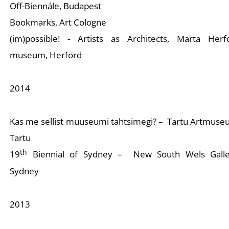
Off-Biennále, Budapest
Bookmarks, Art Cologne
K
(im)possible! - Artists as Architects, Marta Herf
museum, Herford
2014
Kas me sellist muuseumi tahtsimegi? – Tartu Artmuse
Tartu
th
19
Biennial of Sydney – New South Wels Galle
Sydney
2013