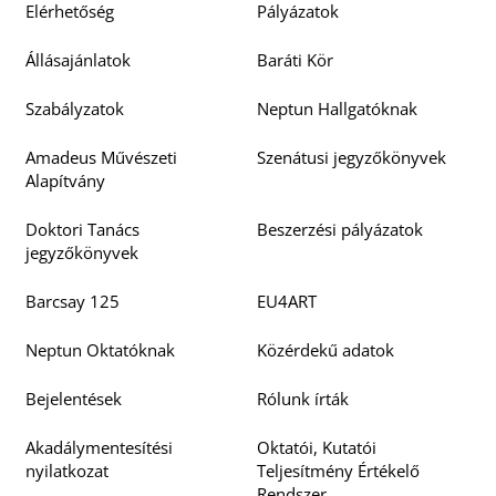
Elérhetőség
Pályázatok
Állásajánlatok
Baráti Kör
Szabályzatok
Neptun Hallgatóknak
Amadeus Művészeti
Szenátusi jegyzőkönyvek
Alapítvány
Doktori Tanács
Beszerzési pályázatok
jegyzőkönyvek
Barcsay 125
EU4ART
Neptun Oktatóknak
Közérdekű adatok
Bejelentések
Rólunk írták
Akadálymentesítési
Oktatói, Kutatói
nyilatkozat
Teljesítmény Értékelő
Rendszer