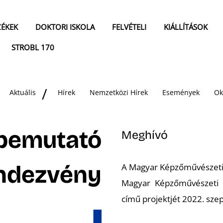
ZÉKEK
DOKTORI ISKOLA
FELVÉTELI
KIÁLLÍTÁSOK
STROBL 170
Aktuális
Hírek
Nemzetközi Hírek
Események
Ok
tbemutató
Meghívó
ndezvény
A Magyar Képzőművészeti
Magyar Képzőművészeti E
című projektjét 2022. szep