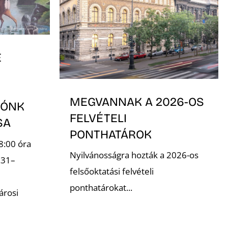
E
MEGVANNAK A 2026-OS
TÓNK
FELVÉTELI
ÁSA
PONTHATÁROK
8:00 óra
Nyilvánosságra hozták a 2026-os
.31–
felsőoktatási felvételi
ponthatárokat...
árosi