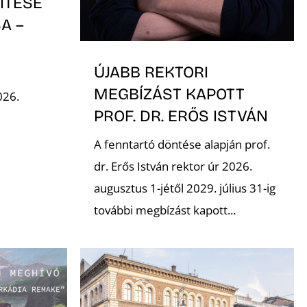
ÍTÉSE
A –
-
ÚJABB REKTORI
MEGBÍZÁST KAPOTT
026.
PROF. DR. ERŐS ISTVÁN
A fenntartó döntése alapján prof.
dr. Erős István rektor úr 2026.
augusztus 1-jétől 2029. július 31-ig
további megbízást kapott...