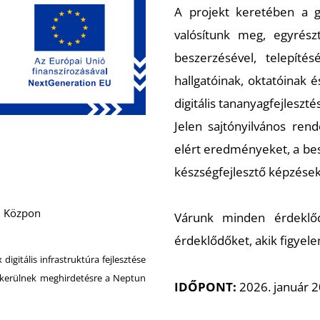
A projekt keretében a gya
valósítunk meg, egyrészt 
beszerzésével, telepítés
hallgatóinak, oktatóinak é
digitális tananyagfejleszt
Jelen sajtónyilvános re
elért eredményeket, a besz
készségfejlesztő képzések
i Közpon
Várunk minden érdeklődő
érdeklődőket, akik figye
itális infrastruktúra fejlesztése
ek kerülnek meghirdetésre a Neptun
IDŐPONT:
2026. január 20