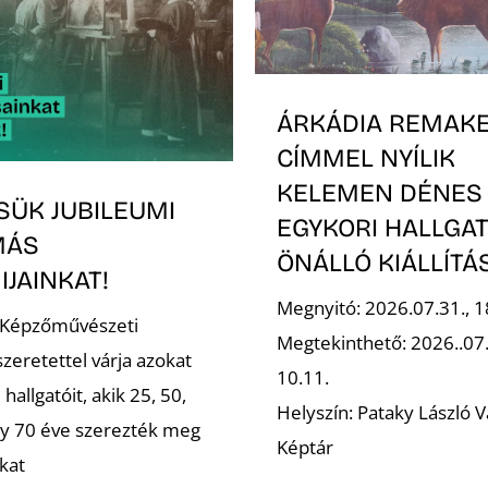
ÁRKÁDIA REMAK
CÍMMEL NYÍLIK
KELEMEN DÉNES
SÜK JUBILEUMI
EGYKORI HALLGA
MÁS
ÖNÁLLÓ KIÁLLÍT
JAINKAT!
Megnyitó: 2026.07.31., 1
 Képzőművészeti
Megtekinthető: 2026..07
zeretettel várja azokat
10.11.
 hallgatóit, akik 25, 50,
Helyszín: Pataky László V
gy 70 éve szerezték meg
Képtár
kat