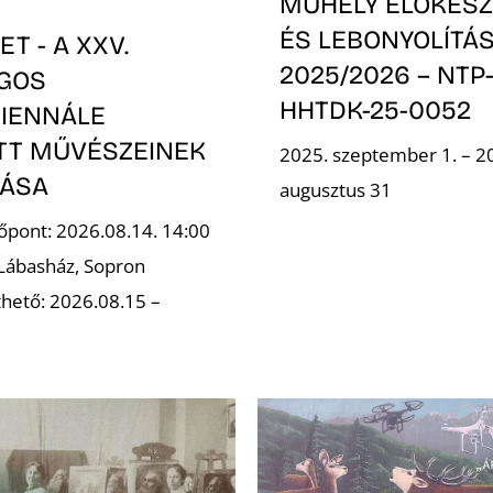
MŰHELY ELŐKÉSZ
ÉS LEBONYOLÍTÁS
T - A XXV.
2025/2026 – NTP
GOS
HHTDK-25-0052
IENNÁLE
OTT MŰVÉSZEINEK
2025. szeptember 1. – 2
TÁSA
augusztus 31
őpont: 2026.08.14. 14:00
 Lábasház, Sopron
hető: 2026.08.15 –