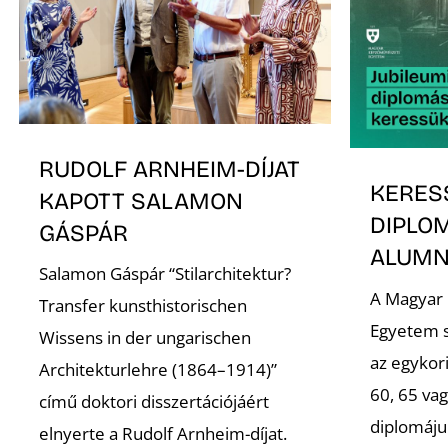
RUDOLF ARNHEIM-DÍJAT
KERES
KAPOTT SALAMON
DIPLO
GÁSPÁR
ALUMNI
Salamon Gáspár “Stilarchitektur?
A Magyar
Transfer kunsthistorischen
Egyetem s
Wissens in der ungarischen
az egykori
Architekturlehre (1864–1914)”
60, 65 va
című doktori disszertációjáért
diplomáju
elnyerte a Rudolf Arnheim-díjat.