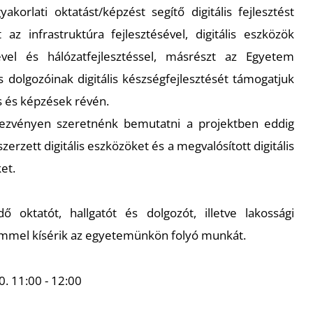
korlati oktatást/képzést segítő digitális fejlesztést
az infrastruktúra fejlesztésével, digitális eszközök
ével és hálózatfejlesztéssel, másrészt az Egyetem
s dolgozóinak digitális készségfejlesztését támogatjuk
és és képzések révén.
ndezvényen szeretnénk bemutatni a projektben eddig
erzett digitális eszközöket és a megvalósított digitális
et.
 oktatót, hallgatót és dolgozót, illetve lakossági
lemmel kísérik az egyetemünkön folyó munkát.
. 11:00 - 12:00