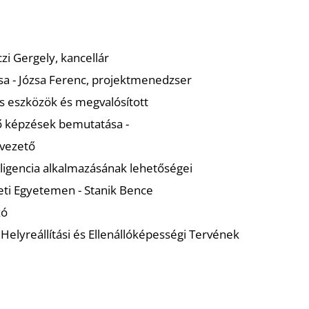
zi Gergely, kancellár
sa - Józsa Ferenc, projektmenedzser
is eszközök és megvalósított
tő képzések bemutatása -
 vezető
ligencia alkalmazásának lehetőségei
ti Egyetemen - Stanik Bence
zó
Helyreállítási és Ellenállóképességi Tervének