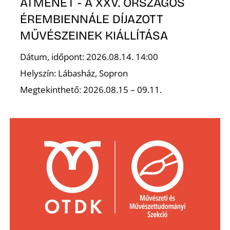
A
ÁTMENET - A XXV. ORSZÁGOS
ÉREMBIENNÁLE DÍJAZOTT
MŰVÉSZEINEK KIÁLLÍTÁSA
Dátum, időpont: 2026.08.14. 14:00
Helyszín: Lábasház, Sopron
Megtekinthető: 2026.08.15 – 09.11.