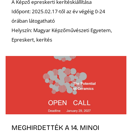
E
A Képző epreskerti kerítéskiállítása
Időpont: 2025.02.17-től az év végéig 0-24
órában látogatható
Helyszín: Magyar Képzőművészeti Egyetem,
Epreskert, kerítés
K
MEGHIRDETTÉK A 14. MINOI