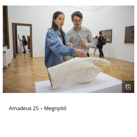
S
Amadeus 25 – Megnyitó