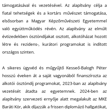
U
támogatásával és vezetésével. Az alapítvány célja a
fiatal tehetségek és a kortárs művészet támogatása,
elsősorban a Magyar Képzőművészeti Egyetemmel
való együttműködés révén. Az alapítvány az elmúlt
évtizedekben ösztöndíjakat osztott, alkotóházat hozott
létre és rezidens-, kurátori programokat is indított
Á
országos szinten.
A sikeres ügyvéd és műgyűjtő Kesseő-Balogh Péter
hosszú éveken át a saját vagyonából finanszírozta az
alkotói ösztöndíj programokat, 2023-ban az alapítvány
vezetését átadta az egyetemnek. 2024-ben az
alapítvány szervezeti ernyője alatt megalakult az MKE
Baráti Kör, akik díjazzák a frissen diplomázó hallgatókat,