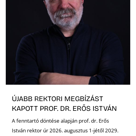
É
P
ÚJABB REKTORI MEGBÍZÁST
KAPOTT PROF. DR. ERŐS ISTVÁN
A fenntartó döntése alapján prof. dr. Erős
István rektor úr 2026. augusztus 1-jétől 2029.