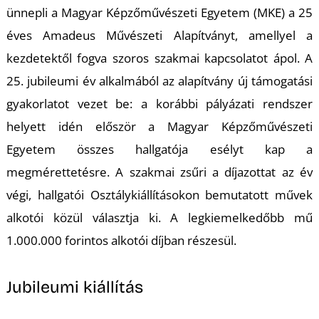
K
ünnepli a Magyar Képzőművészeti Egyetem (MKE) a 25
éves Amadeus Művészeti Alapítványt, amellyel a
kezdetektől fogva szoros szakmai kapcsolatot ápol. A
25. jubileumi év alkalmából az alapítvány új támogatási
gyakorlatot vezet be: a korábbi pályázati rendszer
helyett idén először a Magyar Képzőművészeti
Egyetem összes hallgatója esélyt kap a
megmérettetésre. A szakmai zsűri a díjazottat az év
végi, hallgatói Osztálykiállításokon bemutatott művek
alkotói közül választja ki. A legkiemelkedőbb mű
1.000.000 forintos alkotói díjban részesül.
Jubileumi kiállítás