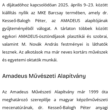
T
A díjátadóhoz kapcsolódóan 2025. április 9–23. között
kiállítás nyílik az MKE Barcsay termében, amely dr.
Kesseő-Balogh Péter, az AMADEUS alapítójának
gyűjteményéből válogat. A tárlaton többek között
egykori AMADEUS-ösztöndíjasok plasztikái és szobrai,
valamint M. Novák András festményei is láthatók
lesznek. Az alkotások ma már neves kortárs művészek
és egyetemi oktatók munkái.
Amadeus Művészeti Alapítvány
Az Amadeus Művészeti Alapítvány már 1999 óta
meghatározó szereplője a magyar képzőművészeti
mecenatúrának, dr. Kesseő-Balogh Péter anyagi