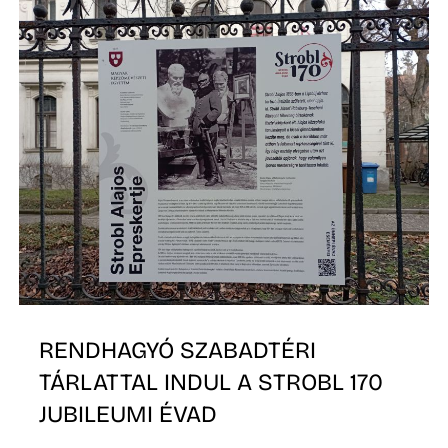
K
RENDHAGYÓ SZABADTÉRI
TÁRLATTAL INDUL A STROBL 170
JUBILEUMI ÉVAD