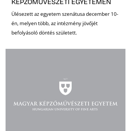
KÉPZŐMŰVÉSZETI EGYETEMEN
Ülésezett az egyetem szenátusa december 10-
K
én, melyen több, az intézmény jövőjét
befolyásoló döntés született.