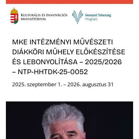
K
MKE INTÉZMÉNYI MŰVÉSZETI
DIÁKKÖRI MŰHELY ELŐKÉSZÍTÉSE
ÉS LEBONYOLÍTÁSA – 2025/2026
– NTP-HHTDK-25-0052
2025. szeptember 1. – 2026. augusztus 31