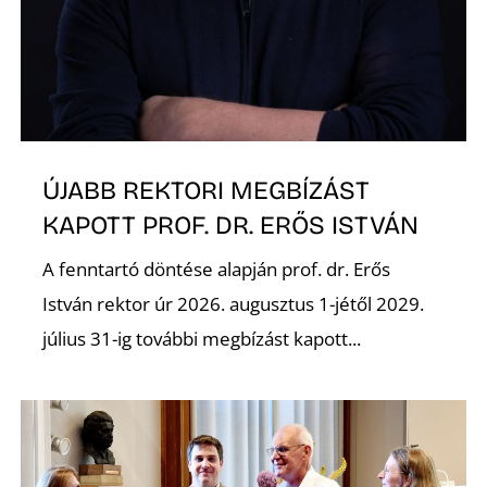
K
ÚJABB REKTORI MEGBÍZÁST
KAPOTT PROF. DR. ERŐS ISTVÁN
A fenntartó döntése alapján prof. dr. Erős
István rektor úr 2026. augusztus 1-jétől 2029.
július 31-ig további megbízást kapott...