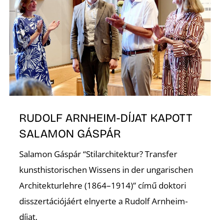
É
P
RUDOLF ARNHEIM-DÍJAT KAPOTT
SALAMON GÁSPÁR
Salamon Gáspár “Stilarchitektur? Transfer
kunsthistorischen Wissens in der ungarischen
Architekturlehre (1864–1914)” című doktori
disszertációjáért elnyerte a Rudolf Arnheim-
díjat.