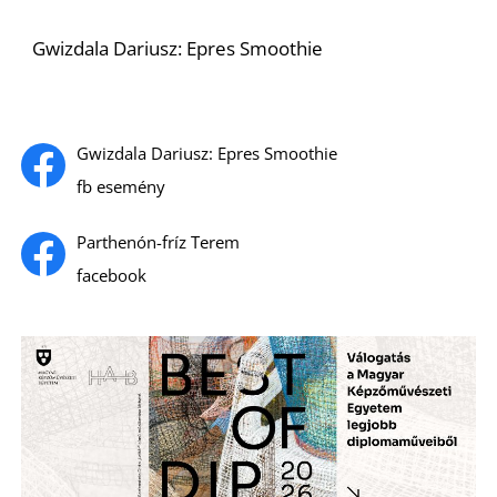
Gwizdala Dariusz: Epres Smoothie
I
Gwizdala Dariusz: Epres Smoothie
fb esemény
Parthenón-fríz Terem
facebook