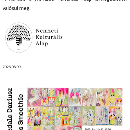
U
valósul meg.
Á
2026.08.09.