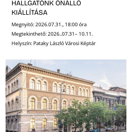
HALLGATÓNK ÖNÁLLÓ
KIÁLLÍTÁSA
R
Megnyitó: 2026.07.31., 18:00 óra
Megtekinthető: 2026..07.31– 10.11.
Helyszín: Pataky László Városi Képtár