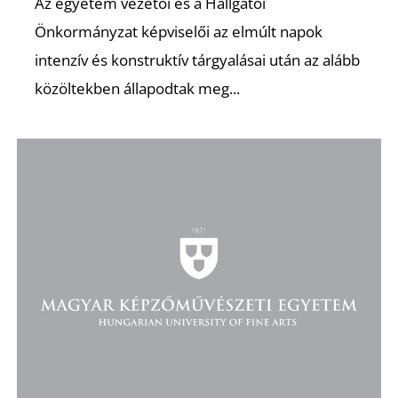
Az egyetem vezetői és a Hallgatói
Önkormányzat képviselői az elmúlt napok
K
intenzív és konstruktív tárgyalásai után az alább
közöltekben állapodtak meg...