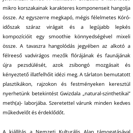
T
mikro korszakainak karakteres komponenseit hangolja
össze. Az egyszerre megkapó, mégis félelmetes Kóró-
időszak száraz virágait és a legújabb lepkés
kompozícióit egy smoothie könnyedségével mixeli
össze. A tavaszra hangolódás jegyében az alkotó a
félreeső vadvirágos mezők flórájának és faunájának
újra pezsdülését, azok zsibongó mozgásait és
kényeztető illatfelhőit idézi meg. A tárlaton bemutatott
plasztikákon, rajzokon és festményeken keresztül
nyerhetünk betekintést Gwizdala „natural-szinthetikai”
meth(a)- laborjába. Szeretettel várunk minden kedves
műkedvelőt és érdeklődőt.
A kiállítás a Nemzeti Kulturális Alap támogatásával