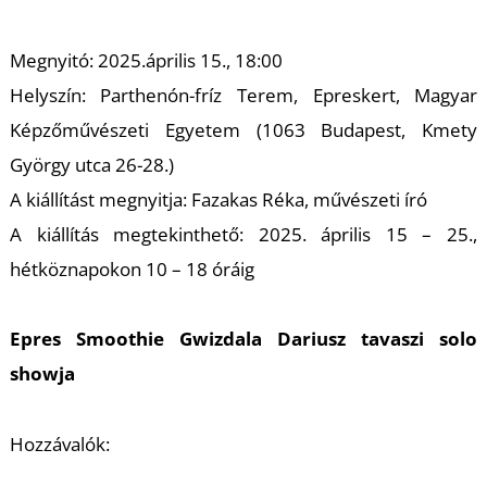
A
Megnyitó: 2025.április 15., 18:00
Helyszín: Parthenón-fríz Terem, Epreskert, Magyar
Képzőművészeti Egyetem (1063 Budapest, Kmety
György utca 26-28.)
A kiállítást megnyitja: Fazakas Réka, művészeti író
A kiállítás megtekinthető: 2025. április 15 – 25.,
hétköznapokon 10 – 18 óráig
Epres Smoothie Gwizdala Dariusz tavaszi solo
showja
Hozzávalók: