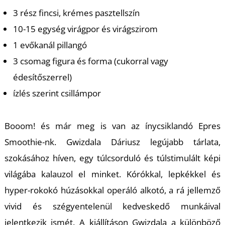
K
3 rész fincsi, krémes pasztellszín
10-15 egység virágpor és virágszirom
1 evőkanál pillangó
3 csomag figura és forma (cukorral vagy
édesítőszerrel)
ízlés szerint csillámpor
Booom! és már meg is van az ínycsiklandó Epres
Smoothie-nk. Gwizdala Dáriusz legújabb tárlata,
szokásához híven, egy túlcsorduló és túlstimulált képi
világába kalauzol el minket. Kórókkal, lepkékkel és
hyper-rokokó húzásokkal operáló alkotó, a rá jellemző
vivid és szégyentelenül kedveskedő munkáival
jelentkezik ismét. A kiállításon Gwizdala a különböző