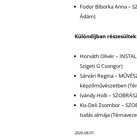
Fodor Bíborka Anna –
S
Ádám)
Különdíjban részesültek
Horváth Olivér –
INSTA
Szigeti G Csongor)
Sárvári Regina –
MŰVÉS
képzőművészetben (Tém
Ivándy Holli –
SZOBRÁS
Kis-Deli Zsombor –
SZO
tudás almája (Témaveze
2026.08.07.