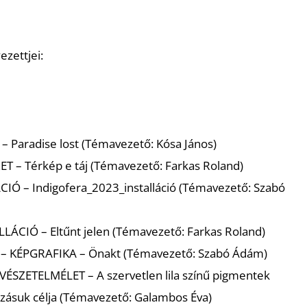
zettjei:
– Paradise lost (Témavezető: Kósa János)
ZET
– Térkép e táj (Témavezető: Farkas Roland)
ÁCIÓ
– Indigofera_2023_installáció (Témavezető: Szabó
LLÁCIÓ
– Eltűnt jelen (Témavezető: Farkas Roland)
 –
KÉPGRAFIKA
– Önakt (Témavezető: Szabó Ádám)
VÉSZETELMÉLET
– A szervetlen lila színű pigmentek
zásuk célja (Témavezető: Galambos Éva)