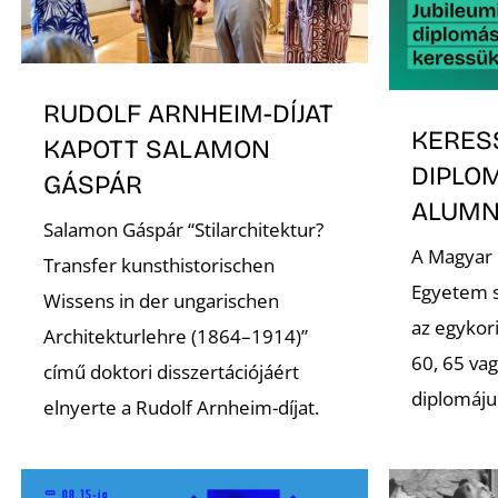
RUDOLF ARNHEIM-DÍJAT
KERES
KAPOTT SALAMON
DIPLO
GÁSPÁR
ALUMNI
Salamon Gáspár “Stilarchitektur?
A Magyar
Transfer kunsthistorischen
Egyetem s
Wissens in der ungarischen
az egykori
Architekturlehre (1864–1914)”
60, 65 va
című doktori disszertációjáért
diplomáju
elnyerte a Rudolf Arnheim-díjat.