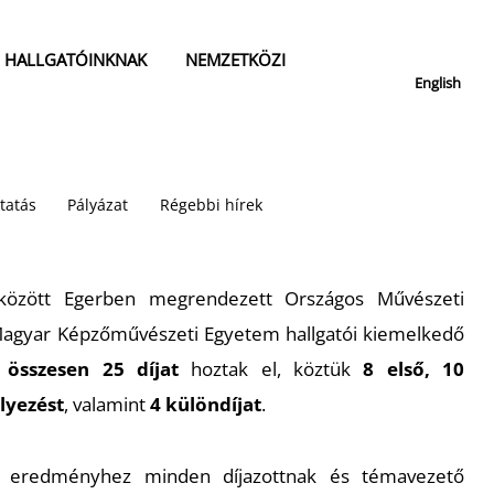
HALLGATÓINKNAK
NEMZETKÖZI
English
tatás
Pályázat
Régebbi hírek
 között Egerben megrendezett Országos Művészeti
Magyar Képzőművészeti Egyetem hallgatói kiemelkedő
:
összesen 25 díjat
hoztak el, köztük
8 első, 10
lyezést
, valamint
4 különdíjat
.
ű eredményhez minden díjazottnak és témavezető