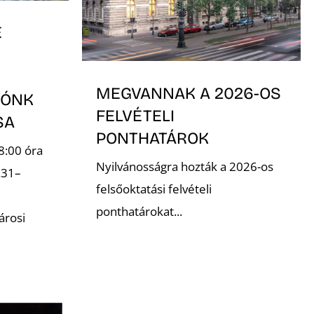
E
MEGVANNAK A 2026-OS
TÓNK
FELVÉTELI
ÁSA
PONTHATÁROK
8:00 óra
Nyilvánosságra hozták a 2026-os
.31–
felsőoktatási felvételi
ponthatárokat...
árosi