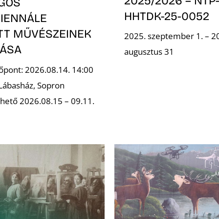
2025/2026 – NTP
GOS
HHTDK-25-0052
IENNÁLE
OTT MŰVÉSZEINEK
2025. szeptember 1. – 2
TÁSA
augusztus 31
őpont: 2026.08.14. 14:00
 Lábasház, Sopron
hető 2026.08.15 – 09.11.