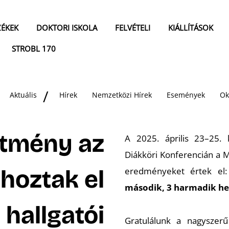
ZÉKEK
DOKTORI ISKOLA
FELVÉTELI
KIÁLLÍTÁSOK
STROBL 170
Aktuális
Hírek
Nemzetközi Hírek
Események
Ok
ítmény az
A 2025. április 23–25.
Diákköri Konferencián a 
 hoztak el
eredményeket értek el
második, 3 harmadik he
 hallgatói
Gratulálunk a nagyszer