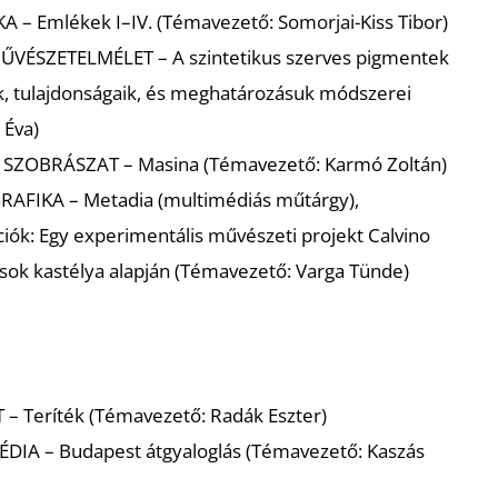
KA
– Emlékek I–IV. (Témavezető: Somorjai-Kiss Tibor)
ŰVÉSZETELMÉLET
– A szintetikus szerves pigmentek
k, tulajdonságaik, és meghatározásuk módszerei
 Éva)
–
SZOBRÁSZAT
– Masina (Témavezető: Karmó Zoltán)
RAFIKA
– Metadia (multimédiás műtárgy),
ók: Egy experimentális művészeti projekt Calvino
sok kastélya alapján (Témavezető: Varga Tünde)
T
– Teríték (Témavezető: Radák Eszter)
ÉDIA
– Budapest átgyaloglás (Témavezető: Kaszás