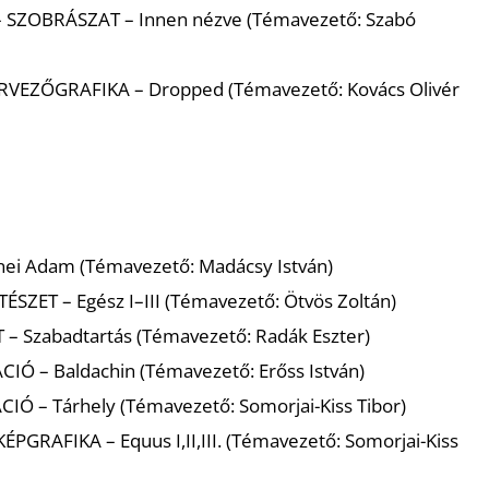
–
SZOBRÁSZAT
– Innen nézve (Témavezető: Szabó
RVEZŐGRAFIKA
– Dropped (Témavezető: Kovács Olivér
nei Adam (Témavezető: Madácsy István)
TÉSZET
– Egész I–III (Témavezető: Ötvös Zoltán)
T
– Szabadtartás (Témavezető: Radák Eszter)
ÁCIÓ
– Baldachin (Témavezető: Erőss István)
ÁCIÓ
– Tárhely (Témavezető: Somorjai-Kiss Tibor)
KÉPGRAFIKA
– Equus I,II,III. (Témavezető: Somorjai-Kiss