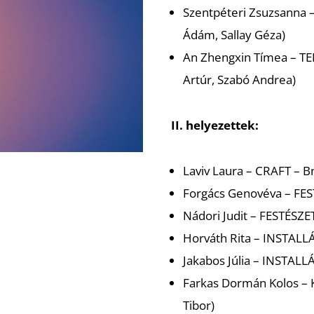
Szentpéteri Zsuzsanna 
Ádám, Sallay Géza)
An Zhengxin Tímea –
TE
Artúr, Szabó Andrea)
II. helyezettek:
Laviv Laura –
CRAFT
– B
Forgács Genovéva –
FES
Nádori Judit –
FESTÉSZE
Horváth Rita –
INSTALL
Jakabos Júlia –
INSTALL
Farkas Dormán Kolos –
Tibor)