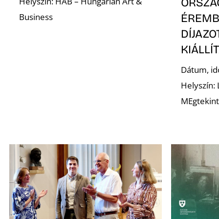
Helyszín: HAB – Hungarian Art &
ORSZÁ
Business
ÉREMB
DÍJAZ
KIÁLLÍ
Dátum, id
Helyszín:
MEgtekint