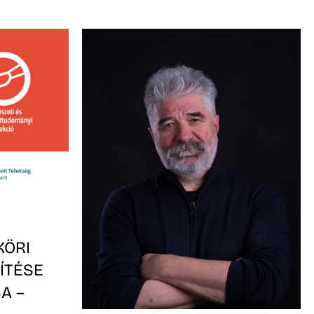
KÖRI
ÍTÉSE
A –