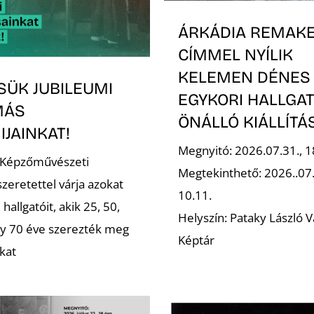
ÁRKÁDIA REMAK
CÍMMEL NYÍLIK
KELEMEN DÉNES
SÜK JUBILEUMI
EGYKORI HALLGA
MÁS
ÖNÁLLÓ KIÁLLÍT
JAINKAT!
Megnyitó: 2026.07.31., 1
 Képzőművészeti
Megtekinthető: 2026..07
zeretettel várja azokat
10.11.
 hallgatóit, akik 25, 50,
Helyszín: Pataky László V
gy 70 éve szerezték meg
Képtár
kat