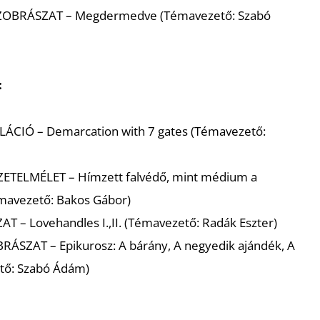
ZOBRÁSZAT
– Megdermedve (Témavezető: Szabó
:
LLÁCIÓ
– Demarcation with 7 gates (Témavezető:
ZETELMÉLET
– Hímzett falvédő, mint médium a
avezető: Bakos Gábor)
ZAT
– Lovehandles I.,II. (Témavezető: Radák Eszter)
BRÁSZAT
– Epikurosz: A bárány, A negyedik ajándék, A
tő: Szabó Ádám)