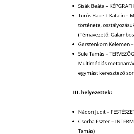
Sisák Beáta –
KÉPGRAFI
Turós Babett Katalin –
M
története, osztályozásu
(Témavezető: Galambos
Gerstenkorn Kelemen 
Süle Tamás –
TERVEZŐG
Multimédiás metanarráci
egymást keresztező sor
III. helyezettek:
Nádori Judit –
FESTÉSZE
Csorba Eszter –
INTERM
Tamás)