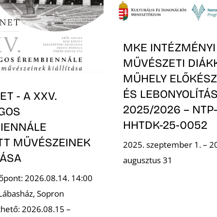
MKE INTÉZMÉNYI
MŰVÉSZETI DIÁK
MŰHELY ELŐKÉSZ
ÉS LEBONYOLÍTÁS
T - A XXV.
2025/2026 – NTP
GOS
HHTDK-25-0052
IENNÁLE
OTT MŰVÉSZEINEK
2025. szeptember 1. – 2
TÁSA
augusztus 31
őpont: 2026.08.14. 14:00
 Lábasház, Sopron
hető: 2026.08.15 –