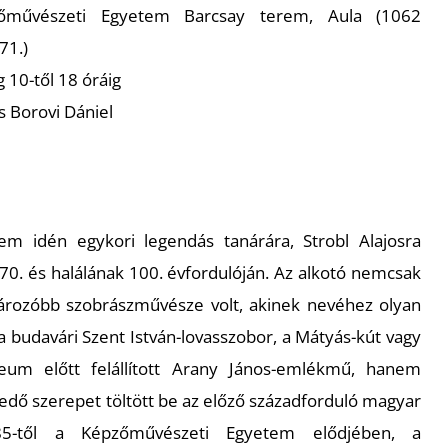
művészeti Egyetem Barcsay terem, Aula (1062
71.)
 10-től 18 óráig
s Borovi Dániel
m idén egykori legendás tanárára, Strobl Alajosra
0. és halálának 100. évfordulóján. Az alkotó nemcsak
ározóbb szobrászművésze volt, akinek nevéhez olyan
a budavári Szent István-lovasszobor, a Mátyás-kút vagy
m előtt felállított Arany János-emlékmű, hanem
dő szerepet töltött be az előző századforduló magyar
85-től a Képzőművészeti Egyetem elődjében, a