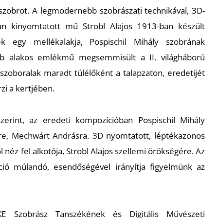
szobrot. A legmodernebb szobrászati technikával, 3D-
an kinyomtatott mű Strobl Alajos 1913-ban készült
 egy mellékalakja, Pospischil Mihály szobrának
bb alakos emlékmű megsemmisült a II. világháború
 szoboralak maradt túlélőként a talapzaton, eredetijét
i a kertjében.
zerint, az eredeti kompozícióban Pospischil Mihály
jére, Mechwárt Andrásra. 3D nyomtatott, léptékazonos
néz fel alkotója, Strobl Alajos szellemi örökségére. Az
áció múlandó, esendőségével irányítja figyelmünk az
E Szobrász Tanszékének és Digitális Művészeti