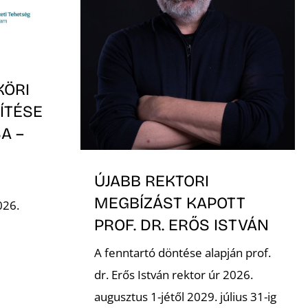
KÖRI
ÍTÉSE
A –
-
ÚJABB REKTORI
MEGBÍZÁST KAPOTT
026.
PROF. DR. ERŐS ISTVÁN
A fenntartó döntése alapján prof.
dr. Erős István rektor úr 2026.
augusztus 1-jétől 2029. július 31-ig