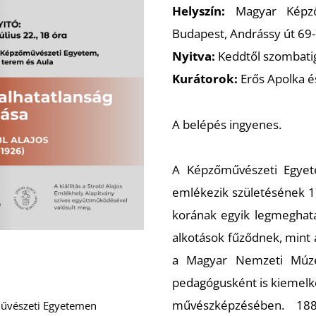
Helyszín:
Magyar Képző
Budapest, Andrássy út 69-
Nyitva:
Keddtől szombatig
Kurátorok:
Erős Apolka é
A belépés ingyenes.
A Képzőművészeti Egyete
emlékezik születésének 17
korának egyik legmeghat
alkotások fűződnek, mint 
a Magyar Nemzeti Múzeu
pedagógusként is kiemelke
művészképzésében. 18
őművészeti Egyetemen