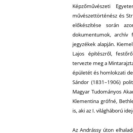
Képzőművészeti Egyet
művészettörténész és Strob
előkészítése során azon
dokumentumok, archív f
jegyzékek alapján. Kiemel
Lajos építészről, festő
tervezte meg a Mintarajzt
épületét és homlokzati dek
Sándor (1831–1906) polit
Magyar Tudományos Akadé
Klementina grófné, Bethl
is, aki az I. világháború i
Az Andrássy úton elhalad