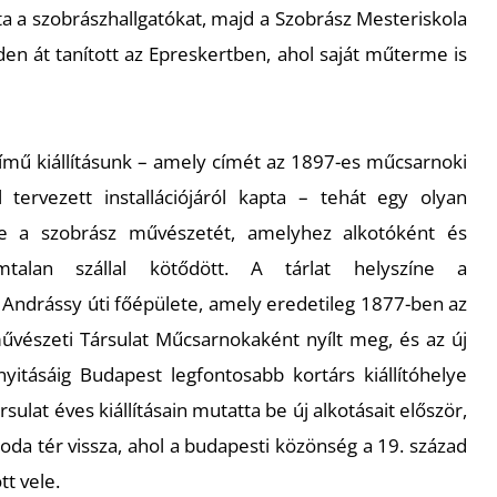
a a szobrászhallgatókat, majd a Szobrász Mesteriskola
den át tanított az Epreskertben, ahol saját műterme is
ímű kiállításunk – amely címét az 1897-es műcsarnoki
l tervezett installációjáról kapta – tehát egy olyan
e a szobrász művészetét, amelyhez alkotóként és
talan szállal kötődött. A tárlat helyszíne a
ndrássy úti főépülete, amely eredetileg 1877-ben az
észeti Társulat Műcsarnokaként nyílt meg, és az új
tásáig Budapest legfontosabb kortárs kiállítóhelye
Társulat éves kiállításain mutatta be új alkotásait először,
oda tér vissza, ahol a budapesti közönség a 19. század
tt vele.