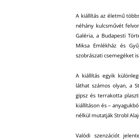
A kiállítás az életmű több
néhány kulcsművét felvo
Galéria, a Budapesti Tö
Miksa Emlékház és Gyűj
szobrászati csemegéket i
A kiállítás egyik különl
láthat számos olyan, a 
gipsz és terrakotta plas
kiállításon és – anyagukb
nélkül mutatják Strobl Alaj
Valódi szenzációt jele