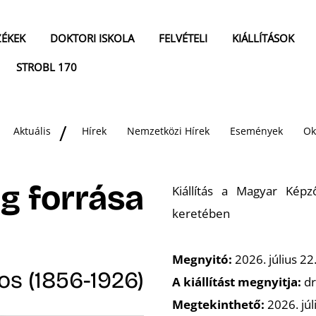
ZÉKEK
DOKTORI ISKOLA
FELVÉTELI
KIÁLLÍTÁSOK
STROBL 170
Aktuális
Hírek
Nemzetközi Hírek
Események
Ok
g forrása
Kiállítás a Magyar Kép
keretében
Megnyitó:
2026. július 22
jos (1856-1926)
A kiállítást megnyitja:
dr
Megtekinthető:
2026. jú