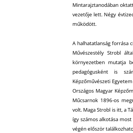
Mintarajztanodában oktatt
vezetője lett. Négy évtize
működött.
A halhatatlanság forrása
c
Művészestély Strobl álta
környezetben mutatja b
pedagógusként is szám
Képzőművészeti Egyetem A
Országos Magyar Képzőműv
Műcsarnok 1896-os megnyi
volt. Maga Strobl is itt, a 
így számos alkotása most 
végén először találkozhato