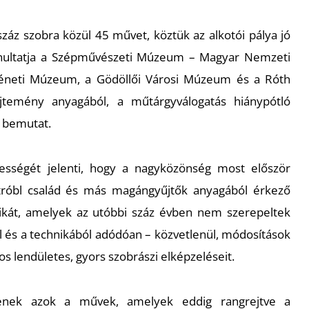
száz szobra közül 45 művet, köztük az alkotói pálya jó
nultatja a Szépművészeti Múzeum – Magyar Nemzeti
rténeti Múzeum, a Gödöllői Városi Múzeum és a Róth
temény anyagából, a műtárgyválogatás hiánypótló
s bemutat.
egességét jelenti, hogy a nagyközönség most először
Stróbl család és más magángyűjtők anyagából érkező
ztikát, amelyek az utóbbi száz évben nem szerepeltek
ól és a technikából adódóan – közvetlenül, módosítások
os lendületes, gyors szobrászi elképzeléseit.
ntenek azok a művek, amelyek eddig rangrejtve a