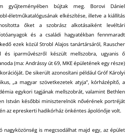
em gyűjteményében bújtak meg. Borovi Dániel
l-életműkatalógusának elkészítése, illetve a kiállítás
osította őket a szobrász alkotásaiként levéltári
otóanyagok és a családi hagyatékban fennmaradt
kedő ezek közül Strobl Alajos tanártársáról, Rauscher
ről és iparművészről készült mellszobra, ugyanis ő
anoda (ma: Andrássy út 69, MKE épületének egy része)
orációját. De sikerült azonosítani például Gróf Károlyi
ikus, „a magyar szövetkezetek atyja”, kórházépítő, a
mia egykori tagjának mellszobrát, valamint Bethlen
en István későbbi miniszterelnök nővérének portréját
dején az epreskerti hadikórház önkéntes ápolónője volt.
ó nagyközönség is megcsodálhat majd egy, az épület