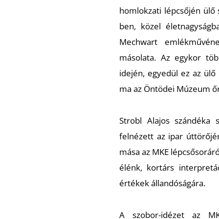
homlokzati lépcsőjén ülő 
ben, közel életnagyságb
Mechwart emlékművének
másolata. Az egykor tö
idején, egyedül ez az ülő
ma az Öntödei Múzeum őrz
Strobl Alajos szándéka s
felnézett az ipar úttörő
mása az MKE lépcsősoráról 
élénk, kortárs interpret
értékek állandóságára.
A szobor-idézet az MK