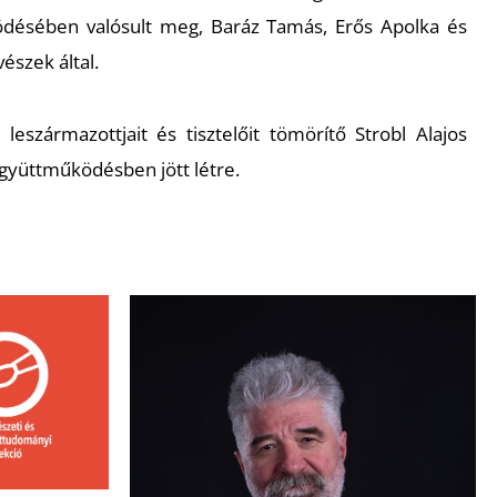
désében valósult meg, Baráz Tamás, Erős Apolka és
észek által.
s leszármazottjait és tisztelőit tömörítő Strobl Alajos
gyüttműködésben jött létre.