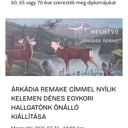
É
60, 65 vagy 70 éve szerezték meg diplomájukat
P
ÁRKÁDIA REMAKE CÍMMEL NYÍLIK
KELEMEN DÉNES EGYKORI
HALLGATÓNK ÖNÁLLÓ
KIÁLLÍTÁSA