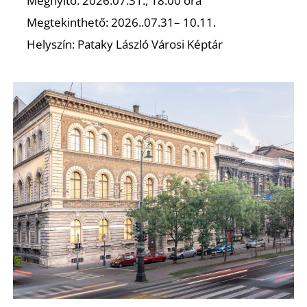
Megnyitó: 2026.07.31., 18:00 óra
Megtekinthető: 2026..07.31– 10.11.
Helyszín: Pataky László Városi Képtár
Z