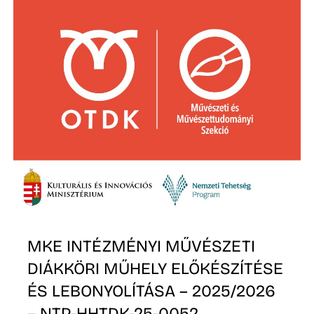
S
MKE INTÉZMÉNYI MŰVÉSZETI
DIÁKKÖRI MŰHELY ELŐKÉSZÍTÉSE
ÉS LEBONYOLÍTÁSA – 2025/2026
– NTP-HHTDK-25-0052