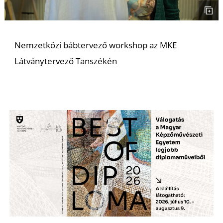
U
Nemzetközi bábtervező workshop az MKE
Látványtervező Tanszékén
Á