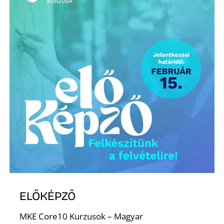
É
ELŐKÉPZŐ
MKE Core10 Kurzusok – Magyar