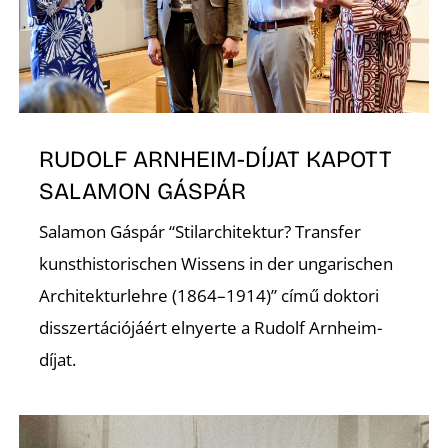
A
RUDOLF ARNHEIM-DÍJAT KAPOTT
SALAMON GÁSPÁR
Salamon Gáspár “Stilarchitektur? Transfer
kunsthistorischen Wissens in der ungarischen
Architekturlehre (1864–1914)” című doktori
disszertációjáért elnyerte a Rudolf Arnheim-
díjat.