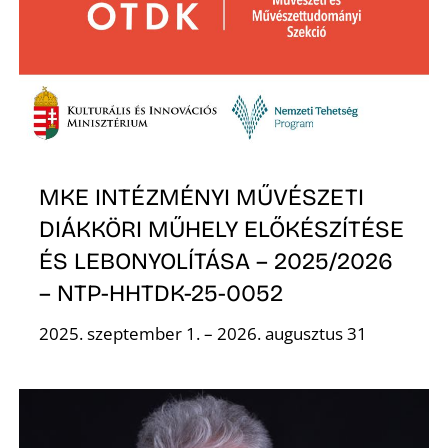
É
MKE INTÉZMÉNYI MŰVÉSZETI
P
DIÁKKÖRI MŰHELY ELŐKÉSZÍTÉSE
ÉS LEBONYOLÍTÁSA – 2025/2026
– NTP-HHTDK-25-0052
2025. szeptember 1. – 2026. augusztus 31