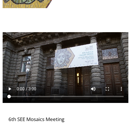
I
6th SEE Mosaics Meeting