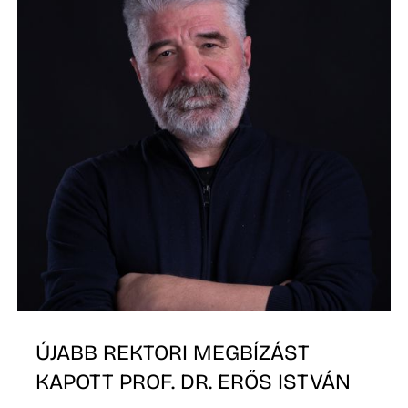
Z
ÚJABB REKTORI MEGBÍZÁST
KAPOTT PROF. DR. ERŐS ISTVÁN