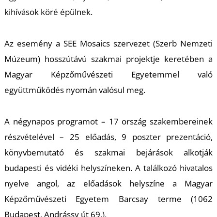
T
kihívások köré épülnek.
Az esemény a SEE Mosaics szervezet (Szerb Nemzeti
Múzeum) hosszútávú szakmai projektje keretében a
Magyar Képzőművészeti Egyetemmel való
együttműködés nyomán valósul meg.
A négynapos programot – 17 ország szakembereinek
részvételével – 25 előadás, 9 poszter prezentáció,
könyvbemutató és szakmai bejárások alkotják
budapesti és vidéki helyszíneken. A találkozó hivatalos
nyelve angol, az előadások helyszíne a Magyar
Képzőművészeti Egyetem Barcsay terme (1062
Budapest, Andrássy út 69.).