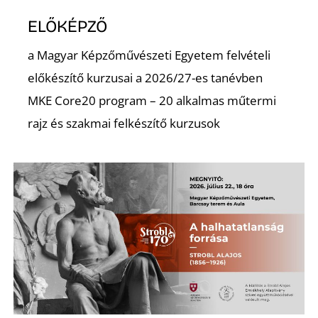
T
ELŐKÉPZŐ
a Magyar Képzőművészeti Egyetem felvételi
előkészítő kurzusai a 2026/27-es tanévben
MKE Core20 program – 20 alkalmas műtermi
rajz és szakmai felkészítő kurzusok
A