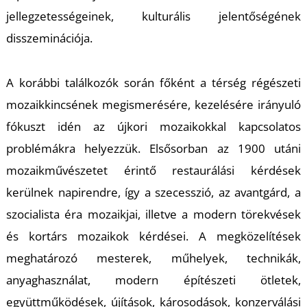
K
jellegzetességeinek, kulturális jelentőségének
disszeminációja.
A korábbi találkozók során főként a térség régészeti
mozaikkincsének megismerésére, kezelésére irányuló
fókuszt idén az újkori mozaikokkal kapcsolatos
problémákra helyezzük. Elsősorban az 1900 utáni
mozaikművészetet érintő restaurálási kérdések
kerülnek napirendre, így a szecesszió, az avantgárd, a
szocialista éra mozaikjai, illetve a modern törekvések
és kortárs mozaikok kérdései. A megközelítések
meghatározó mesterek, műhelyek, technikák,
anyaghasználat, modern építészeti ötletek,
együttműködések, újítások, károsodások, konzerválási