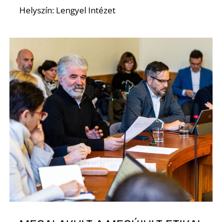
Helyszín: Lengyel Intézet
K