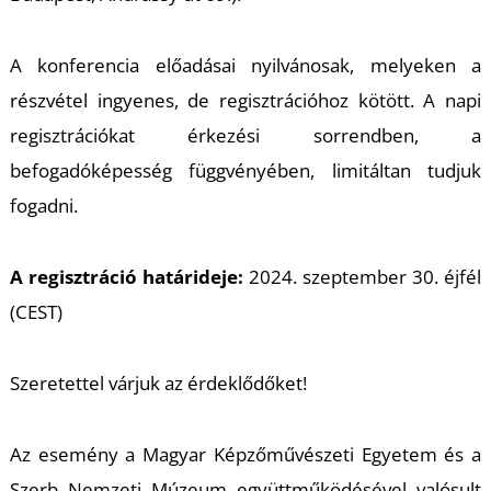
U
A konferencia előadásai nyilvánosak, melyeken a
részvétel ingyenes, de regisztrációhoz kötött. A napi
regisztrációkat érkezési sorrendben, a
befogadóképesség függvényében, limitáltan tudjuk
fogadni.
Á
A regisztráció határideje:
2024. szeptember 30. éjfél
(CEST)
Szeretettel várjuk az érdeklődőket!
Az esemény a Magyar Képzőművészeti Egyetem és a
Szerb Nemzeti Múzeum együttműködésével valósult