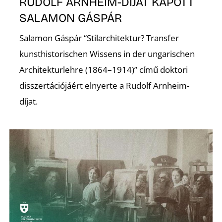
RUDOLF ARNHEIM-DÍJAT KAPOTT
SALAMON GÁSPÁR
R
Salamon Gáspár “Stilarchitektur? Transfer
kunsthistorischen Wissens in der ungarischen
Architekturlehre (1864–1914)” című doktori
disszertációjáért elnyerte a Rudolf Arnheim-
díjat.