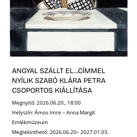
S
ANGYAL SZÁLLT EL…CÍMMEL
NYÍLIK SZABÓ KLÁRA PETRA
CSOPORTOS KIÁLLÍTÁSA
Megnyitó: 2026.06.20., 18:00
Helyszín: Ámos Imre – Anna Margit
Emlékmúzeum
Megtekinthető: 2026.06.20– 2027.01.03.