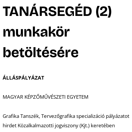
K
TANÁRSEGÉD (2)
munkakör
betöltésére
T
ÁLLÁSPÁLYÁZAT
MAGYAR KÉPZŐMŰVÉSZETI EGYETEM
Grafika Tanszék, Tervezőgrafika specializáció pályázatot
hirdet Közalkalmazotti jogviszony (Kjt.) keretében