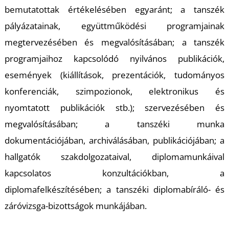
I
bemutatottak értékelésében egyaránt; a tanszék
pályázatainak, együttműködési programjainak
megtervezésében és megvalósításában; a tanszék
programjaihoz kapcsolódó nyilvános publikációk,
események (kiállítások, prezentációk, tudományos
konferenciák, szimpozionok, elektronikus és
nyomtatott publikációk stb.); szervezésében és
S
megvalósításában; a tanszéki munka
dokumentációjában, archiválásában, publikációjában; a
hallgatók szakdolgozataival, diplomamunkáival
kapcsolatos konzultációkban, a
diplomafelkészítésében; a tanszéki diplomabíráló- és
záróvizsga-bizottságok munkájában.