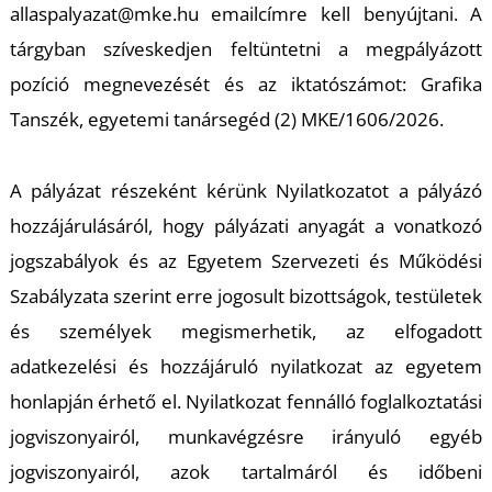
Ő
allaspalyazat@mke.hu emailcímre kell benyújtani. A
tárgyban szíveskedjen feltüntetni a megpályázott
pozíció megnevezését és az iktatószámot: Grafika
Tanszék, egyetemi tanársegéd (2) MKE/1606/2026.
A pályázat részeként kérünk Nyilatkozatot a pályázó
hozzájárulásáról, hogy pályázati anyagát a vonatkozó
L
jogszabályok és az Egyetem Szervezeti és Működési
Szabályzata szerint erre jogosult bizottságok, testületek
és személyek megismerhetik, az elfogadott
adatkezelési és hozzájáruló nyilatkozat az egyetem
honlapján érhető el. Nyilatkozat fennálló foglalkoztatási
jogviszonyairól, munkavégzésre irányuló egyéb
jogviszonyairól, azok tartalmáról és időbeni