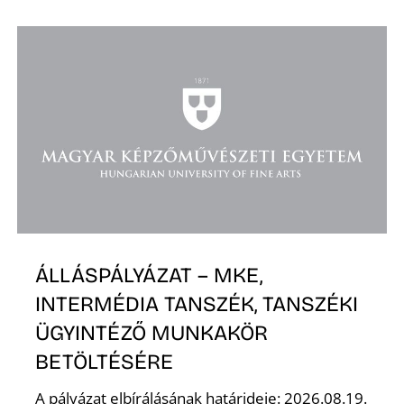
A
ÁLLÁSPÁLYÁZAT – MKE,
INTERMÉDIA TANSZÉK, TANSZÉKI
ÜGYINTÉZŐ MUNKAKÖR
BETÖLTÉSÉRE
A pályázat elbírálásának határideje: 2026.08.19.