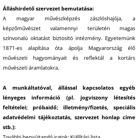
Álláshirdető szervezet bemutatása:
A
A magyar művészképzés zászlóshajója, a
képzőművészet valamennyi területén magas
színvonalú oktatást biztosító intézmény. Egyetemünk
1871-es alapítása óta ápolja Magyarország élő
művészeti hagyományait és reflektál a kortárs
művészeti áramlatokra.
A munkáltatóval, állással kapcsolatos egyéb
lényeges információ (pl. jogviszony létesítés
feltételei; próbaidő; illetmény/fizetés, speciális
adatvédelmi tájékoztatás, szervezet honlap címe
stb.):
További benyújtandó iratok: Kiállítási lista