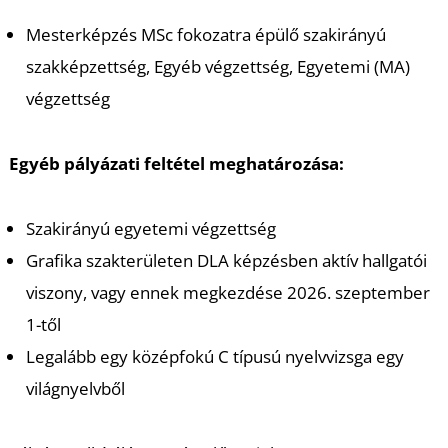
É
Mesterképzés MSc fokozatra épülő szakirányú
szakképzettség, Egyéb végzettség, Egyetemi (MA)
végzettség
Egyéb pályázati feltétel meghatározása:
P
Szakirányú egyetemi végzettség
Grafika szakterületen DLA képzésben aktív hallgatói
viszony, vagy ennek megkezdése 2026. szeptember
1-től
Legalább egy középfokú C típusú nyelvvizsga egy
világnyelvből