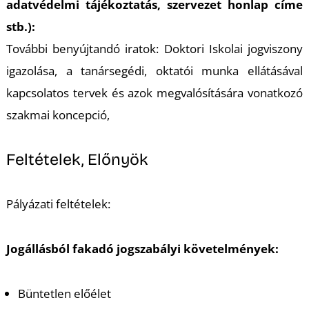
adatvédelmi tájékoztatás, szervezet honlap címe
stb.):
További benyújtandó iratok: Doktori Iskolai jogviszony
igazolása, a tanársegédi, oktatói munka ellátásával
kapcsolatos tervek és azok megvalósítására vonatkozó
K
szakmai koncepció,
Feltételek, Előnyök
Pályázati feltételek:
Jogállásból fakadó jogszabályi követelmények:
Büntetlen előélet