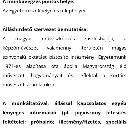
A munkavégzés pontos helye:
Az Egyetem székhelye és telephelyei
Álláshirdető szervezet bemutatása:
A magyar művészképzés zászlóshajója, a
képzőművészet valamennyi területén magas
színvonalú oktatást biztosító intézmény. Egyetemünk
1871-es alapítása óta ápolja Magyarország élő
A
művészeti hagyományait és reflektál a kortárs
művészeti áramlatokra.
A munkáltatóval, állással kapcsolatos egyéb
lényeges információ (pl. jogviszony létesítés
feltételei; próbaidő; illetmény/fizetés, speciális