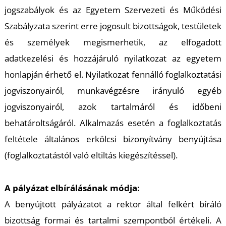
Ő
jogszabályok és az Egyetem Szervezeti és Működési
Szabályzata szerint erre jogosult bizottságok, testületek
és személyek megismerhetik, az elfogadott
adatkezelési és hozzájáruló nyilatkozat az egyetem
honlapján érhető el. Nyilatkozat fennálló foglalkoztatási
jogviszonyairól, munkavégzésre irányuló egyéb
jogviszonyairól, azok tartalmáról és időbeni
behatároltságáról. Alkalmazás esetén a foglalkoztatás
L
feltétele általános erkölcsi bizonyítvány benyújtása
(foglalkoztatástól való eltiltás kiegészítéssel).
A pályázat elbírálásának módja:
A benyújtott pályázatot a rektor által felkért bíráló
bizottság formai és tartalmi szempontból értékeli. A