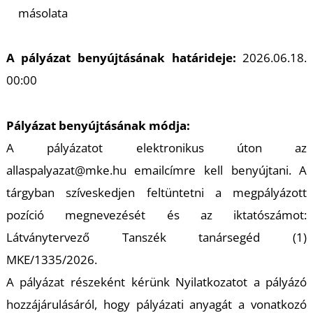
másolata
R
A pályázat benyújtásának határideje:
2026.06.18.
00:00
Pályázat benyújtásának módja:
A pályázatot elektronikus úton az
allaspalyazat@mke.hu emailcímre kell benyújtani. A
tárgyban szíveskedjen feltüntetni a megpályázott
pozíció megnevezését és az iktatószámot:
Látványtervező Tanszék tanársegéd (1)
MKE/1335/2026.
A pályázat részeként kérünk Nyilatkozatot a pályázó
hozzájárulásáról, hogy pályázati anyagát a vonatkozó