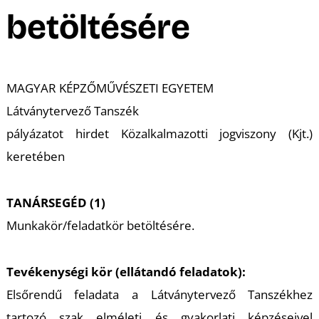
betöltésére
MAGYAR KÉPZŐMŰVÉSZETI EGYETEM
Látványtervező Tanszék
T
pályázatot hirdet Közalkalmazotti jogviszony (Kjt.)
keretében
TANÁRSEGÉD (1)
Munkakör/feladatkör betöltésére.
Tevékenységi kör (ellátandó feladatok):
Elsőrendű feladata a Látványtervező Tanszékhez
tartozó szak elméleti és gyakorlati képzéseivel