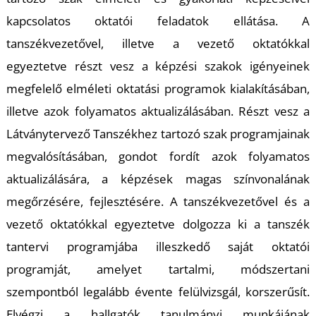
kapcsolatos oktatói feladatok ellátása. A
U
tanszékvezetővel, illetve a vezető oktatókkal
egyeztetve részt vesz a képzési szakok igényeinek
megfelelő elméleti oktatási programok kialakításában,
illetve azok folyamatos aktualizálásában. Részt vesz a
Látványtervező Tanszékhez tartozó szak programjainak
megvalósításában, gondot fordít azok folyamatos
aktualizálására, a képzések magas színvonalának
megőrzésére, fejlesztésére. A tanszékvezetővel és a
vezető oktatókkal egyeztetve dolgozza ki a tanszék
tantervi programjába illeszkedő saját oktatói
programját, amelyet tartalmi, módszertani
szempontból legalább évente felülvizsgál, korszerűsít.
Elvégzi a hallgatók tanulmányi munkájának