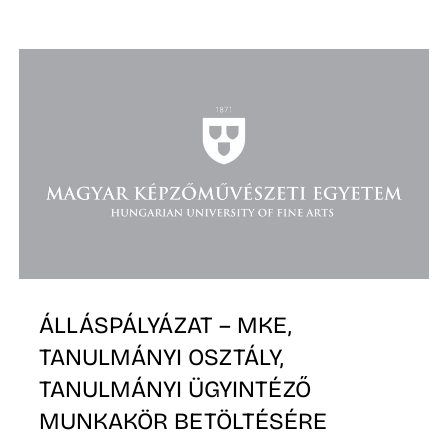
D
ÁLLÁSPÁLYÁZAT – MKE,
TANULMÁNYI OSZTÁLY,
TANULMÁNYI ÜGYINTÉZŐ
MUNKAKÖR BETÖLTÉSÉRE