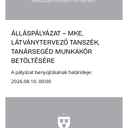
É
ÁLLÁSPÁLYÁZAT – MKE,
LÁTVÁNYTERVEZŐ TANSZÉK,
TANÁRSEGÉD MUNKAKÖR
BETÖLTÉSÉRE
K
A pályázat benyújtásának határideje:
2026.08.10. 00:00