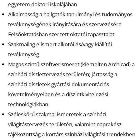
P
egyetem doktori iskolájában
Alkalmasság a hallgatók tanulmányi és tudományos
tevékenységének irányítására és szervezésére
Felsőoktatásban szerzett oktatói tapasztalat
Szakmailag elismert alkotói és/vagy kiállítói
tevékenység
Magas szintű szoftverismeret (kiemelten Archicad) a
színházi díszlettervezés területén; jártasság a
Z
színházi díszletek gyártási dokumentációs
követelményeiben és a díszletkivitelezési
technológiákban
Széleskörű szakmai ismeretek a színházi
világítástervezés területén, valamint naprakész
tájékozottság a kortárs színházi világítási trendekben