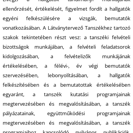
Á
ellenőrzését, értékelését, figyelmet fordít a hallgatók
egyéni felkészülésére a vizsgák, bemutatók
vonatkozásában. A Látványtervező Tanszékhez tartozó
szakok tekintetében részt vesz: a tanszéki felvételi
bizottságok munkájában, a felvételi feladatsorok
kidolgozásában, a felvételizők munkájának
értékelésében, a félévi-, év végi bemutatók
szervezésében, lebonyolításában, a hallgatók
L
felkészítésében és a bemutatottak értékelésében
egyaránt, a tanszék kutatási programjainak
megtervezésében és megvalósításában, a tanszék
pályázatainak, együttműködési programjainak
megtervezésében és megvalósításában, a tanszék
programjaihoz kapcsolódó nyilvános publikációk,