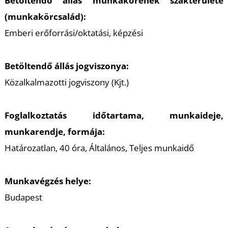
Betöltendő állás munkakörének szakterülete
(munkakörcsalád):
Emberi erőforrási/oktatási, képzési
Betöltendő állás jogviszonya:
Közalkalmazotti jogviszony (Kjt.)
Foglalkoztatás időtartama, munkaideje,
munkarendje, formája:
Határozatlan, 40 óra, Általános, Teljes munkaidő
Munkavégzés helye:
Budapest