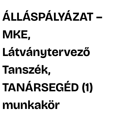
A
ÁLLÁSPÁLYÁZAT –
MKE,
Látványtervező
Tanszék,
K
TANÁRSEGÉD (1)
munkakör