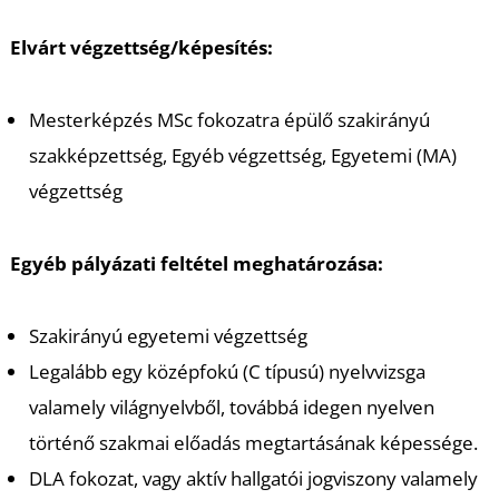
É
Elvárt végzettség/képesítés:
Mesterképzés MSc fokozatra épülő szakirányú
szakképzettség, Egyéb végzettség, Egyetemi (MA)
végzettség
Egyéb pályázati feltétel meghatározása:
Szakirányú egyetemi végzettség
Legalább egy középfokú (C típusú) nyelvvizsga
valamely világnyelvből, továbbá idegen nyelven
történő szakmai előadás megtartásának képessége.
DLA fokozat, vagy aktív hallgatói jogviszony valamely