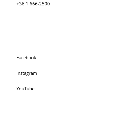
K
+36 1 666-2500
Szociális média
Facebook
Instagram
YouTube
Elérhetőség
Pályázatok