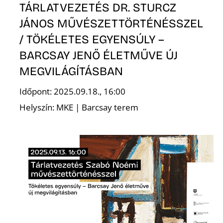
TÁRLATVEZETÉS DR. STURCZ
JÁNOS MŰVÉSZETTÖRTÉNÉSSZEL
T
/ TÖKÉLETES EGYENSÚLY –
BARCSAY JENŐ ÉLETMŰVE ÚJ
MEGVILÁGÍTÁSBAN
Időpont: 2025.09.18., 16:00
Helyszín: MKE | Barcsay terem