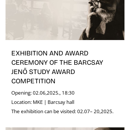
Z
EXHIBITION AND AWARD
CEREMONY OF THE BARCSAY
JENŐ STUDY AWARD
COMPETITION
Opening: 02.06,2025., 18:30
Location: MKE | Barcsay hall
The exhibition can be visited: 02.07– 20,2025.