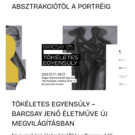
L
ABSZTRAKCIÓTÓL A PORTRÉIG
TÖKÉLETES EGYENSÚLY –
BARCSAY JENŐ ÉLETMŰVE ÚJ
MEGVILÁGÍTÁSBAN