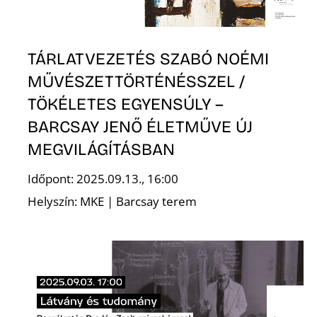
Í
TÁRLATVEZETÉS SZABÓ NOÉMI
MŰVÉSZETTÖRTÉNÉSSZEL /
TÖKÉLETES EGYENSÚLY –
BARCSAY JENŐ ÉLETMŰVE ÚJ
MEGVILÁGÍTÁSBAN
Időpont: 2025.09.13., 16:00
Helyszín: MKE | Barcsay terem