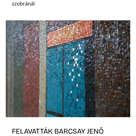
E
szobránál
J
FELAVATTÁK BARCSAY JENŐ