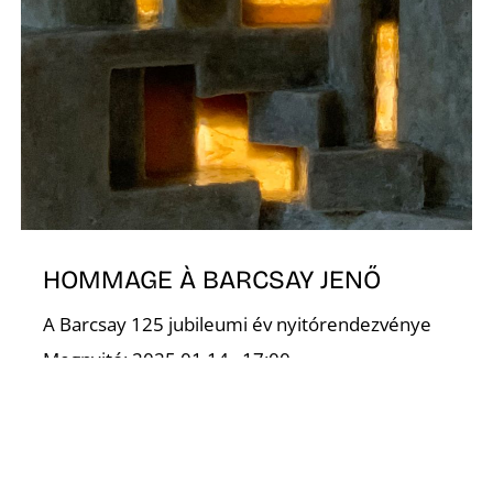
E
HOMMAGE À BARCSAY JENŐ
A Barcsay 125 jubileumi év nyitórendezvénye
Megnyitó: 2025.01.14., 17:00
Helyszín: MKE | Barcsay terem
Megtekinthető: 2025.01.15– 28.