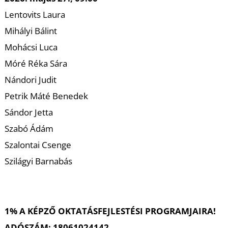
T
Lentovits Laura
Mihályi Bálint
Mohácsi Luca
Móré Réka Sára
Nándori Judit
Petrik Máté Benedek
Sándor Jetta
Szabó Ádám
Szalontai Csenge
Szilágyi Barnabás
1% A KÉPZŐ OKTATÁSFEJLESTÉSI PROGRAMJAIRA!
ADÓSZÁM: 18061024142