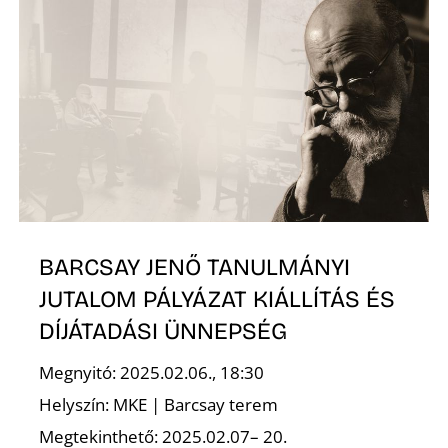
T
É
BARCSAY JENŐ TANULMÁNYI
JUTALOM PÁLYÁZAT KIÁLLÍTÁS ÉS
DÍJÁTADÁSI ÜNNEPSÉG
Megnyitó: 2025.02.06., 18:30
Helyszín: MKE | Barcsay terem
Megtekinthető: 2025.02.07– 20.