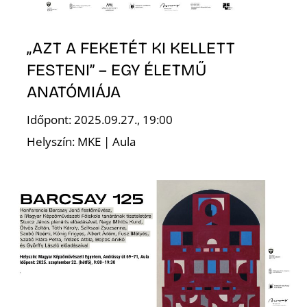
R
„AZT A FEKETÉT KI KELLETT
FESTENI” – EGY ÉLETMŰ
ANATÓMIÁJA
Időpont: 2025.09.27., 19:00
Helyszín: MKE | Aula
E