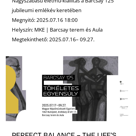
K
Nagyszabású életmű-kiállítás a Barcsay 125
jubileumi emlékév keretében
Megnyitó: 2025.07.16 18:00
Helyszín: MKE | Barcsay terem és Aula
Megtekinthető: 2025.07.16– 09.27.
O
PERFECT BALANCE – THE LIFE’S