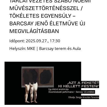
K
TÁRLATVEZETÉS SZABÓ NOÉMI
MŰVÉSZETTÖRTÉNÉSSZEL /
TÖKÉLETES EGYENSÚLY –
BARCSAY JENŐ ÉLETMŰVE ÚJ
MEGVILÁGÍTÁSBAN
Időpont: 2025.09.27., 17:30
Helyszín: MKE | Barcsay terem és Aula