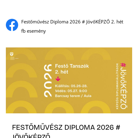
K
Festőművész Diploma 2026 # JövőKÉPZŐ 2. hét
fb esemény
FESTŐMŰVÉSZ DIPLOMA 2026 #
JÖVŐKÉPZŐ