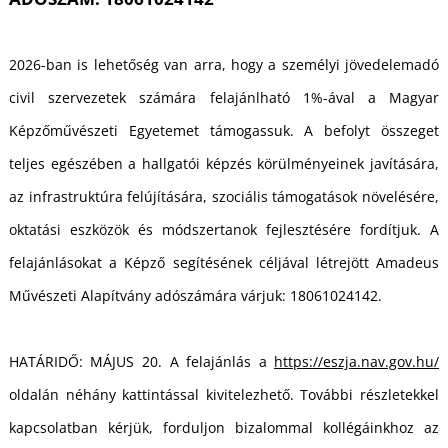
A
2026-ban is lehetőség van arra, hogy a személyi jövedelemadó
civil szervezetek számára felajánlható 1%-ával a Magyar
Képzőművészeti Egyetemet támogassuk. A befolyt összeget
teljes egészében a hallgatói képzés körülményeinek javítására,
az infrastruktúra felújítására, szociális támogatások növelésére,
-
oktatási eszközök és módszertanok fejlesztésére fordítjuk. A
felajánlásokat a Képző segítésének céljával létrejött Amadeus
Művészeti Alapítvány adószámára várjuk: 18061024142.
HATÁRIDŐ: MÁJUS 20. A felajánlás a
https://eszja.nav.gov.hu/
oldalán néhány kattintással kivitelezhető. További részletekkel
kapcsolatban kérjük, forduljon bizalommal kollégáinkhoz az