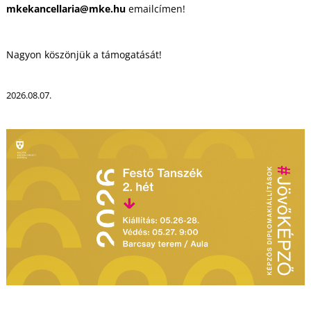
mkekancellaria@mke.hu
emailcímen!
Nagyon köszönjük a támogatását!
M
2026.08.07.