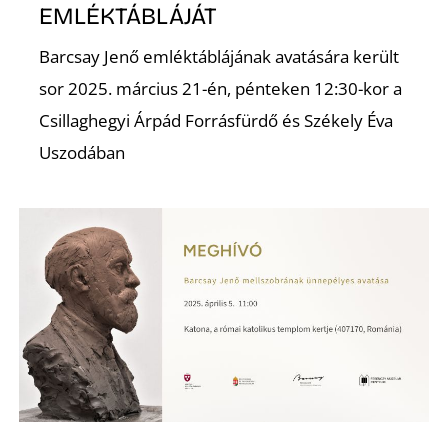
EMLÉKTÁBLÁJÁT
Barcsay Jenő emléktáblájának avatására került
sor 2025. március 21-én, pénteken 12:30-kor a
Csillaghegyi Árpád Forrásfürdő és Székely Éva
Uszodában
L