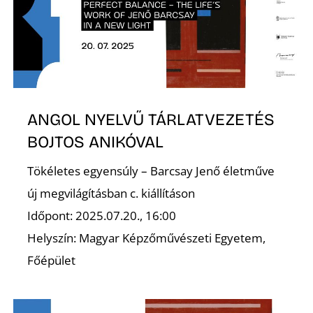
G
ANGOL NYELVŰ TÁRLATVEZETÉS
BOJTOS ANIKÓVAL
O
Tökéletes egyensúly – Barcsay Jenő életműve
új megvilágításban c. kiállításon
Időpont: 2025.07.20., 16:00
Helyszín: Magyar Képzőművészeti Egyetem,
Főépület