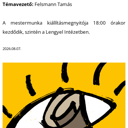
Témavezető:
Felsmann Tamás
U
A mestermunka kiállításmegnyitója 18:00 órakor
kezdődik, szintén a Lengyel Intézetben.
2026.08.07.