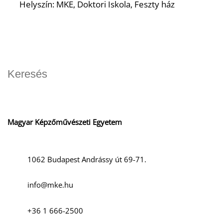
Helyszín: MKE, Doktori Iskola, Feszty ház
D
Magyar Képzőművészeti Egyetem
1062 Budapest Andrássy út 69-71.
info@mke.hu
+36 1 666-2500