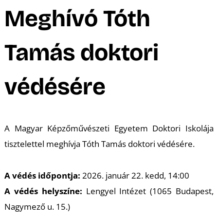
A
Meghívó Tóth
Tamás doktori
védésére
K
A Magyar Képzőművészeti Egyetem Doktori Iskolája
tisztelettel meghívja Tóth Tamás doktori védésére.
A védés időpontja:
2026. január 22. kedd, 14:00
A védés helyszíne:
Lengyel Intézet (1065 Budapest,
Nagymező u. 15.)