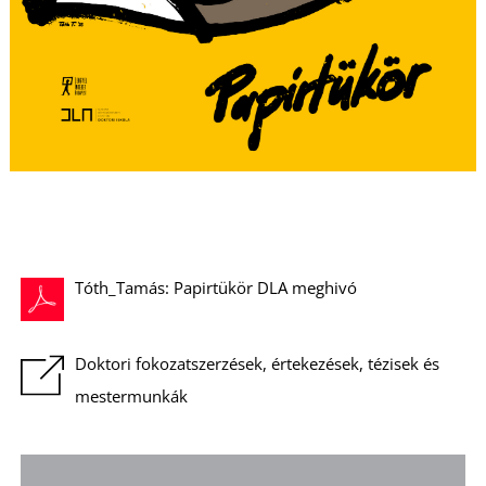
Á
L
Tóth_Tamás: Papirtükör DLA meghivó
Doktori fokozatszerzések, értekezések, tézisek és
mestermunkák