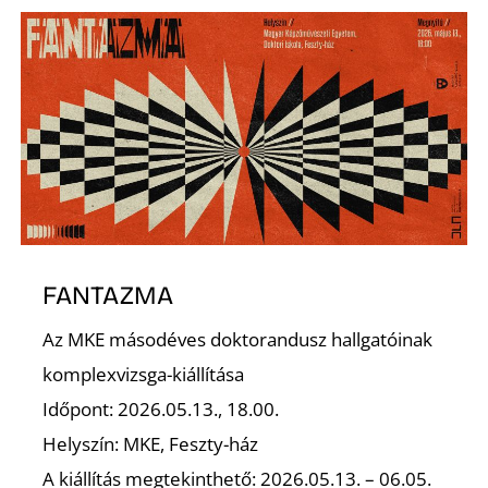
P
Z
FANTAZMA
Az MKE másodéves doktorandusz hallgatóinak
komplexvizsga-kiállítása
Időpont: 2026.05.13., 18.00.
Helyszín: MKE, Feszty-ház
A kiállítás megtekinthető: 2026.05.13. – 06.05.