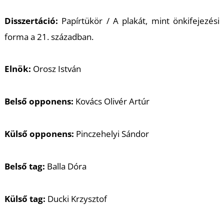
Disszertáció:
Papírtükör / A plakát, mint önkifejezési
forma a 21. században.
Elnök:
Orosz István
T
Belső opponens:
Kovács Olivér Artúr
Külső opponens:
Pinczehelyi Sándor
Belső tag:
Balla Dóra
Külső tag:
Ducki Krzysztof