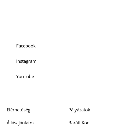
O
Szociális média
Facebook
Instagram
K
YouTube
Elérhetőség
Pályázatok
Állásajánlatok
Baráti Kör