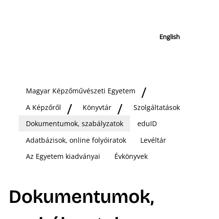
English
Magyar Képzőművészeti Egyetem
A Képzőről
Könyvtár
Szolgáltatások
Dokumentumok, szabályzatok
eduID
Adatbázisok, online folyóiratok
Levéltár
Az Egyetem kiadványai
Évkönyvek
Dokumentumok,