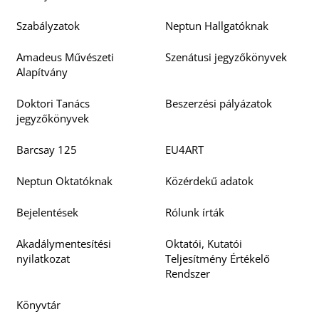
Szabályzatok
Neptun Hallgatóknak
Amadeus Művészeti
Szenátusi jegyzőkönyvek
Alapítvány
Doktori Tanács
Beszerzési pályázatok
jegyzőkönyvek
Barcsay 125
EU4ART
Neptun Oktatóknak
Közérdekű adatok
Bejelentések
Rólunk írták
Akadálymentesítési
Oktatói, Kutatói
nyilatkozat
Teljesítmény Értékelő
Rendszer
Könyvtár