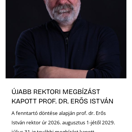
ÚJABB REKTORI MEGBÍZÁST
KAPOTT PROF. DR. ERŐS ISTVÁN
A fenntartó döntése alapján prof. dr. Erős
István rektor úr 2026. augusztus 1-jétől 2029.
július 31-ig további megbízást kapott...