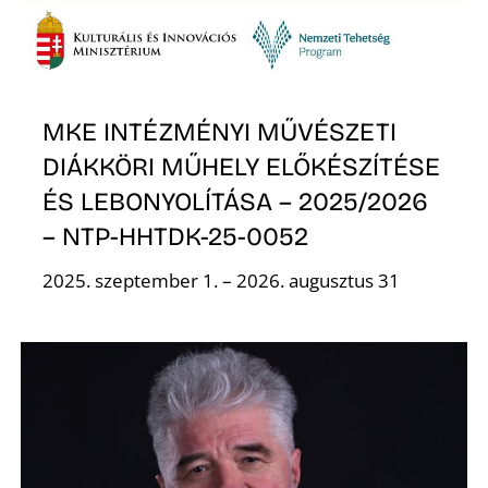
Ő
MKE INTÉZMÉNYI MŰVÉSZETI
DIÁKKÖRI MŰHELY ELŐKÉSZÍTÉSE
ÉS LEBONYOLÍTÁSA – 2025/2026
L
– NTP-HHTDK-25-0052
2025. szeptember 1. – 2026. augusztus 31