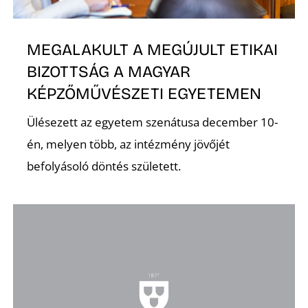
E
MEGALAKULT A MEGÚJULT ETIKAI
BIZOTTSÁG A MAGYAR
KÉPZŐMŰVÉSZETI EGYETEMEN
Ülésezett az egyetem szenátusa december 10-
én, melyen több, az intézmény jövőjét
befolyásoló döntés született.