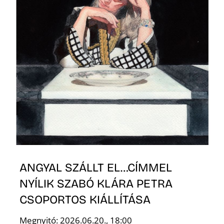
Z
É
ANGYAL SZÁLLT EL…CÍMMEL
NYÍLIK SZABÓ KLÁRA PETRA
CSOPORTOS KIÁLLÍTÁSA
Megnyitó: 2026.06.20., 18:00