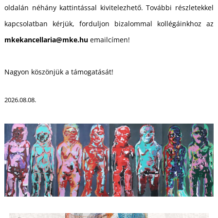
É
oldalán néhány kattintással kivitelezhető. További részletekkel
kapcsolatban kérjük, forduljon bizalommal kollégáinkhoz az
mkekancellaria@mke.hu
emailcímen!
Nagyon köszönjük a támogatását!
2026.08.08.