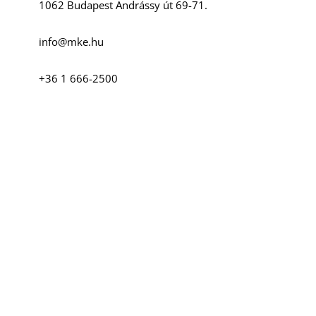
1062 Budapest Andrássy út 69-71.
info@mke.hu
+36 1 666-2500
T
Szociális média
Facebook
Instagram
YouTube