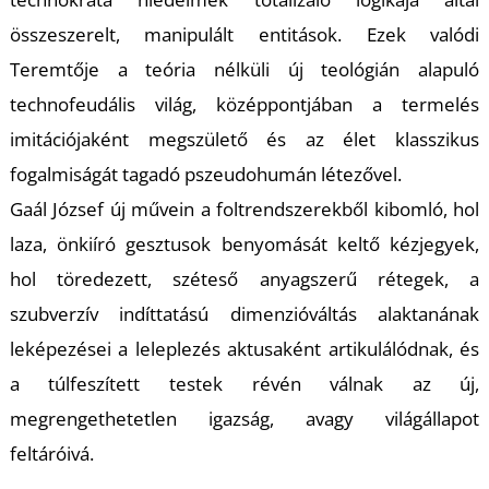
S
összeszerelt, manipulált entitások. Ezek valódi
Teremtője a teória nélküli új teológián alapuló
technofeudális világ, középpontjában a termelés
imitációjaként megszülető és az élet klasszikus
fogalmiságát tagadó pszeudohumán létezővel.
Gaál József új művein a foltrendszerekből kibomló, hol
laza, önkiíró gesztusok benyomását keltő kézjegyek,
hol töredezett, széteső anyagszerű rétegek, a
szubverzív indíttatású dimenzióváltás alaktanának
leképezései a leleplezés aktusaként artikulálódnak, és
a túlfeszített testek révén válnak az új,
megrengethetetlen igazság, avagy világállapot
feltáróivá.