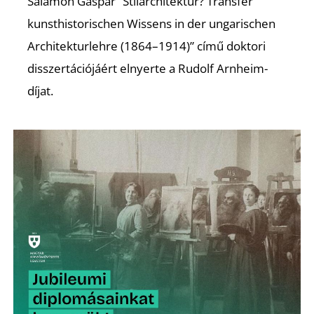
T
Salamon Gáspár “Stilarchitektur? Transfer
kunsthistorischen Wissens in der ungarischen
Architekturlehre (1864–1914)” című doktori
disszertációjáért elnyerte a Rudolf Arnheim-
díjat.
A