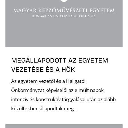
K
MEGÁLLAPODOTT AZ EGYETEM
VEZETÉSE ÉS A HÖK
Az egyetem vezetői és a Hallgatói
Önkormányzat képviselői az elmúlt napok
intenzív és konstruktív tárgyalásai után az alább
közöltekben állapodtak meg...