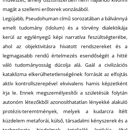
magát a szellemi erőterek vonzásából.
Legújabb, Pseudohuman című sorozatában a bálvánnyá
emelt tudomány (Idolum) és a törvény dialektikája
kerül az egylényegű képi narratíva feszültségterébe,
ahol az objektivitásra hivatott rendszereket és a
legmagasabb rendű értelmezés esendőségét a hitté
váló tudományosság dúcolja alá. Gaál a civilizációs
kataklizma elkerülhetetlenségének forrását az elfojtás
aktív kontrollszerepével ekvivalens hamis képzetként
írja le. Ennek megszemélyesítői a születésük folytán
autonóm létezőkből azonosíthatatlan lényekké alakuló
protézis-teremtmények, melyek a kudarcra ítélt
küzdelem metaforái, külső, társadalmi kényszerek és a
technokrata hiedelmek totalizáló logikája által