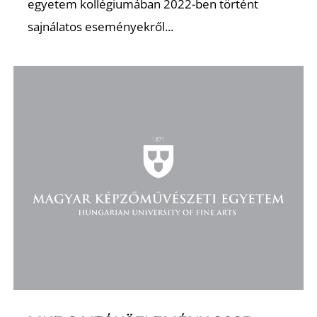
egyetem kollégiumában 2022-ben történt
sajnálatos eseményekről...
D