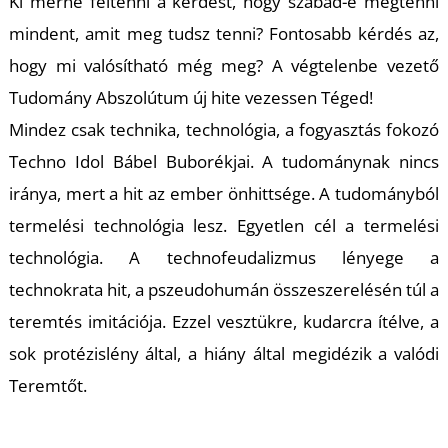
Ki merné feltenni a kérdést, hogy szabad-e megtenni
mindent, amit meg tudsz tenni? Fontosabb kérdés az,
hogy mi valósítható még meg? A végtelenbe vezető
Tudomány Abszolútum új hite vezessen Téged!
Mindez csak technika, technológia, a fogyasztás fokozó
Techno Idol Bábel Buborékjai. A tudománynak nincs
iránya, mert a hit az ember önhittsége. A tudományból
A
termelési technológia lesz. Egyetlen cél a termelési
technológia. A technofeudalizmus lényege a
technokrata hit, a pszeudohumán összeszerelésén túl a
teremtés imitációja. Ezzel vesztükre, kudarcra ítélve, a
sok protézislény által, a hiány által megidézik a valódi
Teremtőt.