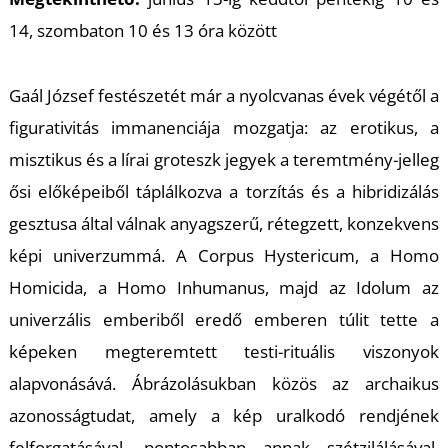
14, szombaton 10 és 13 óra között
U
Gaál József festészetét már a nyolcvanas évek végétől a
figurativitás immanenciája mozgatja: az erotikus, a
misztikus és a lírai groteszk jegyek a teremtmény-jelleg
ősi előképeiből táplálkozva a torzítás és a hibridizálás
gesztusa által válnak anyagszerű, rétegzett, konzekvens
képi univerzummá. A Corpus Hystericum, a Homo
Homicida, a Homo Inhumanus, majd az Idolum az
univerzális emberiből eredő emberen túlit tette a
képeken megteremtett testi-rituális viszonyok
alapvonásává. Ábrázolásukban közös az archaikus
azonosságtudat, amely a kép uralkodó rendjének
felforgatásával, pontosabban annak szétzilálásával,