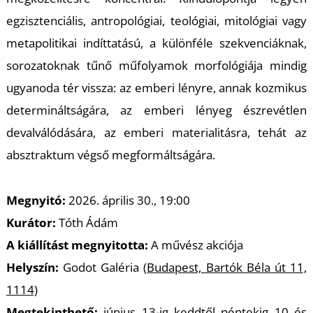
egzisztenciális, antropológiai, teológiai, mitológiai vagy
metapolitikai indíttatású, a különféle szekvenciáknak,
sorozatoknak tűnő műfolyamok morfológiája mindig
ugyanoda tér vissza: az emberi lényre, annak kozmikus
T
determináltságára, az emberi lényeg észrevétlen
devalválódására, az emberi materialitásra, tehát az
absztraktum végső megformáltságára.
Megnyitó:
2026. április 30., 19:00
Kurátor:
Tóth Ádám
A kiállítást megnyitotta:
A művész akciója
Helyszín:
Godot Galéria (
Budapest, Bartók Béla út 11,
1114)
Megtekinthető:
június 13-ig keddtől péntekig 10 és