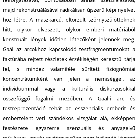
Á
majd rekonstruálásával radikálisan újszerű képi nyelvet
hoz létre. A maszkarcú, eltorzult szörnyszülötteknek
hitt, olykor elveszett, olykor emberi matériából
konstruált lények időtlen létezőként jelennek meg.
Gaál az arcokhoz kapcsolódó testfragmentumokat a
faktúrába rejtett részletek érzékiségén keresztül tárja
fel, s mindez valamiféle sűrített fiziognómiai
koncentrátumként van jelen a nemiséggel, az
L
individuummal vagy a kulturális diskurzusokkal
összefüggő fogalmi mezőben. A Gaál-i arc és
testreprezentáció tehát az esszenciális emberit és
embertelent veti szándékos vizsgálat alá, ekképpen
festészete egyszerre szenzuális és anyagelvű
művészet, amely ösztönszerűen nem hajlandó kivonni