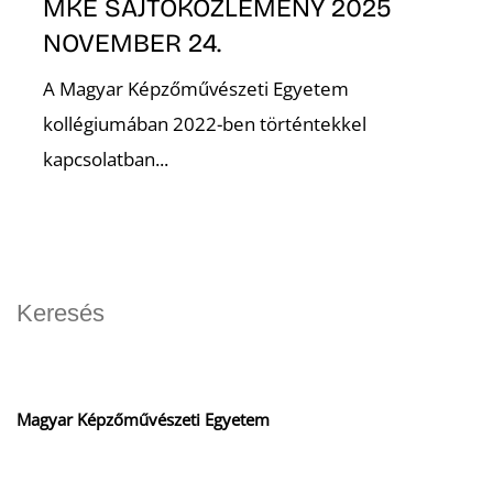
O
MKE SAJTÓKÖZLEMÉNY 2025
NOVEMBER 24.
A Magyar Képzőművészeti Egyetem
kollégiumában 2022-ben történtekkel
kapcsolatban...
K
Magyar Képzőművészeti Egyetem