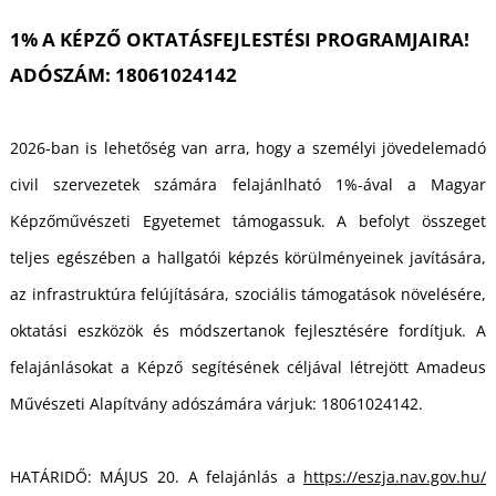
1% A KÉPZŐ OKTATÁSFEJLESTÉSI PROGRAMJAIRA!
ADÓSZÁM: 18061024142
K
2026-ban is lehetőség van arra, hogy a személyi jövedelemadó
civil szervezetek számára felajánlható 1%-ával a Magyar
Képzőművészeti Egyetemet támogassuk. A befolyt összeget
teljes egészében a hallgatói képzés körülményeinek javítására,
az infrastruktúra felújítására, szociális támogatások növelésére,
oktatási eszközök és módszertanok fejlesztésére fordítjuk. A
felajánlásokat a Képző segítésének céljával létrejött Amadeus
Művészeti Alapítvány adószámára várjuk: 18061024142.
HATÁRIDŐ: MÁJUS 20. A felajánlás a
https://eszja.nav.gov.hu/