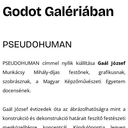
A
Godot Galériában
PSEUDOHUMAN
PSEUDOHUMAN
címmel nyílik kiállítása
Gaál József
Munkácsy Mihály-díjas festőnek, grafikusnak,
K
szobrásznak, a Magyar Képzőművészeti Egyetem
docensének.
Gaál József évtizedek óta az ábrázolhatóságra mint a
konstrukció és dekonstrukció határait feszítő festészeti
megközelítésre koncentrál. Kiindulópontja legyen