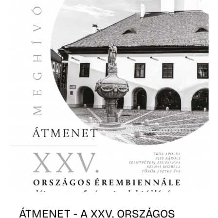
Ő
ÁTMENET - A XXV. ORSZÁGOS