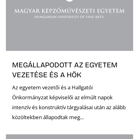
K
MEGÁLLAPODOTT AZ EGYETEM
VEZETÉSE ÉS A HÖK
Az egyetem vezetői és a Hallgatói
Önkormányzat képviselői az elmúlt napok
intenzív és konstruktív tárgyalásai után az alább
közöltekben állapodtak meg...