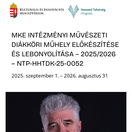
Ő
MKE INTÉZMÉNYI MŰVÉSZETI
DIÁKKÖRI MŰHELY ELŐKÉSZÍTÉSE
ÉS LEBONYOLÍTÁSA – 2025/2026
– NTP-HHTDK-25-0052
R
2025. szeptember 1. – 2026. augusztus 31