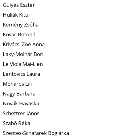
U
Gulyás Eszter
Huliák Kitti
Kemény Zsófia
Kovac Botond
Krivácsi Zoé Anna
Laky-Molnár Bori
Á
Le Viola Mai-Lien
Lentovics Laura
Moharos Lili
Nagy Barbara
Novák Havaska
Schettrer János
Szabó Réka
Szentes-Schafarek Boglárka