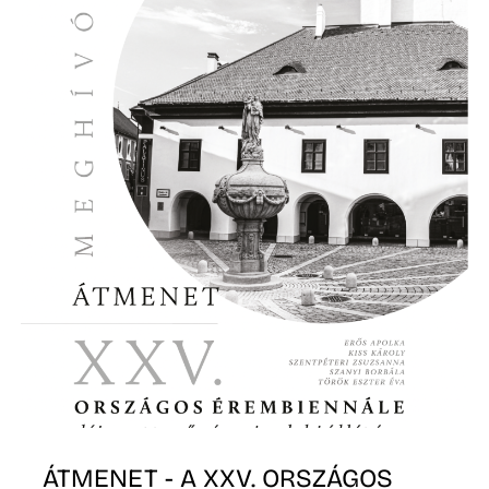
É
P
ÁTMENET - A XXV. ORSZÁGOS