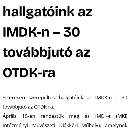
A
hallgatóink az
IMDK-n – 30
továbbjutó az
K
OTDK-ra
Sikeresen szerepeltek hallgatóink az IMDK-n – 30
továbbjutó az OTDK-ra.
Április 15-én rendeztük meg az IMDK-t (MKE
Intézményi Művészeti Diákköri Műhely), amelynek