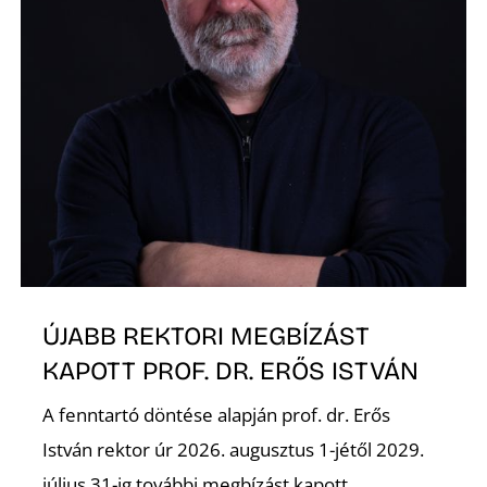
Ő
ÚJABB REKTORI MEGBÍZÁST
KAPOTT PROF. DR. ERŐS ISTVÁN
A fenntartó döntése alapján prof. dr. Erős
István rektor úr 2026. augusztus 1-jétől 2029.
július 31-ig további megbízást kapott...