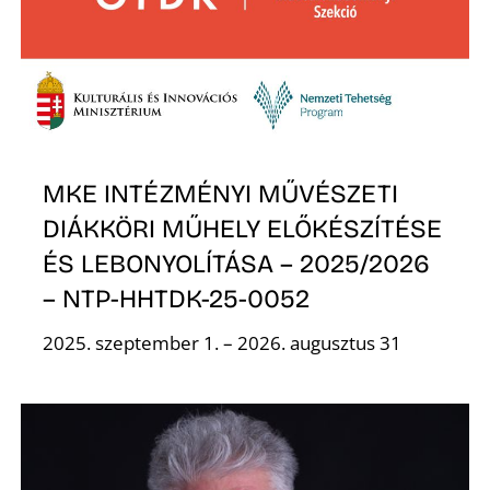
Z
MKE INTÉZMÉNYI MŰVÉSZETI
DIÁKKÖRI MŰHELY ELŐKÉSZÍTÉSE
Ő
ÉS LEBONYOLÍTÁSA – 2025/2026
– NTP-HHTDK-25-0052
2025. szeptember 1. – 2026. augusztus 31