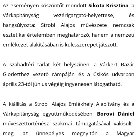
U
Az eseményen köszöntőt mondott
Sikota Krisztina
, a
Várkapitányság vezérigazgató-helyettese, és
hangsúlyozta: Strobl Alajos művészete nemcsak
esztétikai értelemben meghatározó, hanem a nemzeti
emlékezet alakításában is kulcsszerepet játszott.
A szabadtéri tárlat két helyszínen: a Várkert Bazár
Glorietthez vezető rámpáján és a Csikós udvarban
Á
április 23-tól június végéig ingyenesen látogatható.
A kiállítás a Strobl Alajos Emlékhely Alapítvány és a
Várkapitányság együttműködésében,
Borovi Dániel
művészettörténész szakmai támogatásával valósult
meg, az ünnepélyes megnyitón a Magyar