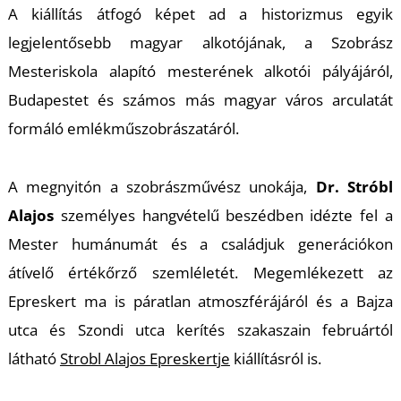
A kiállítás átfogó képet ad a historizmus egyik
legjelentősebb magyar alkotójának, a Szobrász
Mesteriskola alapító mesterének alkotói pályájáról,
T
Budapestet és számos más magyar város arculatát
formáló emlékműszobrászatáról.
A megnyitón a szobrászművész unokája,
Dr. Stróbl
Alajos
személyes hangvételű beszédben idézte fel a
Mester humánumát és a családjuk generációkon
átívelő értékőrző szemléletét. Megemlékezett az
Epreskert ma is páratlan atmoszférájáról és a Bajza
utca és Szondi utca kerítés szakaszain februártól
látható
Strobl Alajos Epreskertje
kiállításról is.