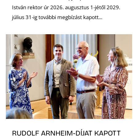
Ő
István rektor úr 2026. augusztus 1-jétől 2029.
július 31-ig további megbízást kapott...
L
RUDOLF ARNHEIM-DÍJAT KAPOTT