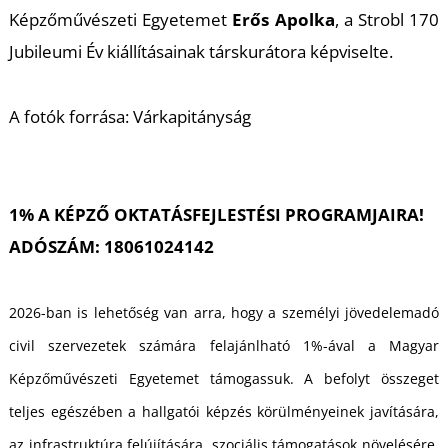
Képzőművészeti Egyetemet
Erős Apolka
, a Strobl 170
Jubileumi Év kiállításainak társkurátora képviselte.
A fotók forrása: Várkapitányság
L
1% A KÉPZŐ OKTATÁSFEJLESTÉSI PROGRAMJAIRA!
ADÓSZÁM: 18061024142
2026-ban is lehetőség van arra, hogy a személyi jövedelemadó
civil szervezetek számára felajánlható 1%-ával a Magyar
Képzőművészeti Egyetemet támogassuk. A befolyt összeget
teljes egészében a hallgatói képzés körülményeinek javítására,
az infrastruktúra felújítására, szociális támogatások növelésére,