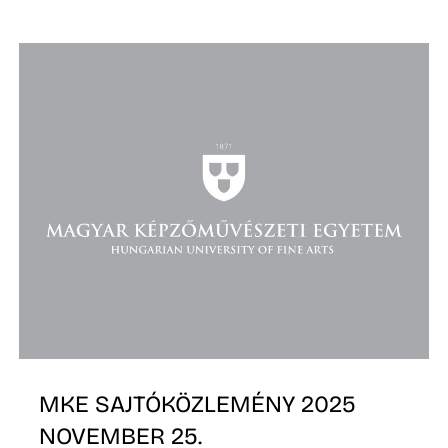
E
K
MKE SAJTÓKÖZLEMÉNY 2025
NOVEMBER 25.