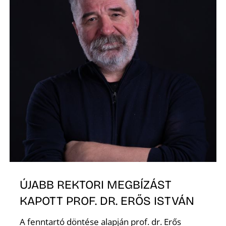
R
ÚJABB REKTORI MEGBÍZÁST
KAPOTT PROF. DR. ERŐS ISTVÁN
A fenntartó döntése alapján prof. dr. Erős