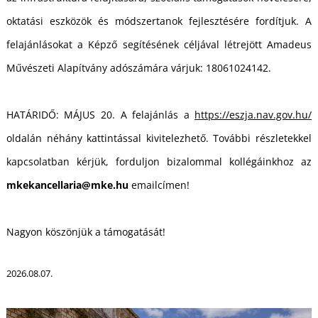
oktatási eszközök és módszertanok fejlesztésére fordítjuk. A
felajánlásokat a Képző segítésének céljával létrejött Amadeus
Művészeti Alapítvány adószámára várjuk: 18061024142.
HATÁRIDŐ: MÁJUS 20. A felajánlás a
https://eszja.nav.gov.hu/
oldalán néhány kattintással kivitelezhető. További részletekkel
kapcsolatban kérjük, forduljon bizalommal kollégáinkhoz az
mkekancellaria@mke.hu
emailcímen!
Nagyon köszönjük a támogatását!
2026.08.07.