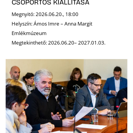
S
CSOPORTOS KIÁLLÍTÁSA
Megnyitó: 2026.06.20., 18:00
Helyszín: Ámos Imre – Anna Margit
Emlékmúzeum
Megtekinthető: 2026.06.20– 2027.01.03.
Z