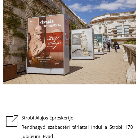
S
Strobl Alajos Epreskertje
Rendhagyó szabadtéri tárlattal indul a Strobl 170
Jubileumi Évad