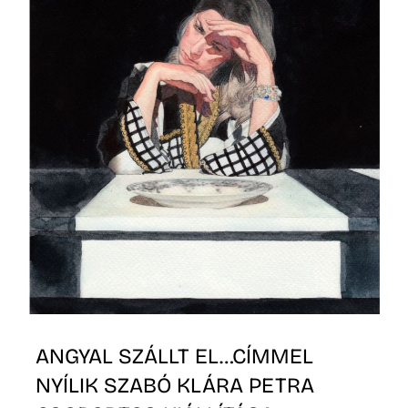
N
ANGYAL SZÁLLT EL…CÍMMEL
NYÍLIK SZABÓ KLÁRA PETRA