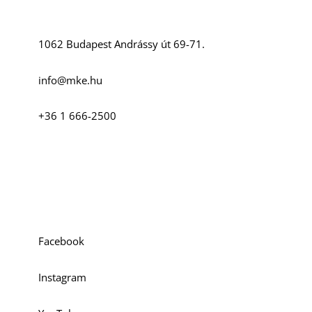
D
1062 Budapest Andrássy út 69-71.
info@mke.hu
+36 1 666-2500
O
Szociális média
Facebook
Instagram