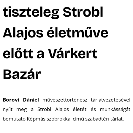
A
tiszteleg Strobl
Alajos életműve
előtt a Várkert
K
Bazár
Borovi Dániel
művészettörténész tárlatvezetésével
nyílt meg a Strobl Alajos életét és munkásságát
bemutató
Képmás szobrokkal
című szabadtéri tárlat.