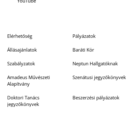
YouTube
K
Elérhetőség
Pályázatok
Állásajánlatok
Baráti Kör
Szabályzatok
Neptun Hallgatóknak
Amadeus Művészeti
Szenátusi jegyzőkönyvek
Alapítvány
Doktori Tanács
Beszerzési pályázatok
jegyzőkönyvek
Barcsay 125
EU4ART
Neptun Oktatóknak
Közérdekű adatok