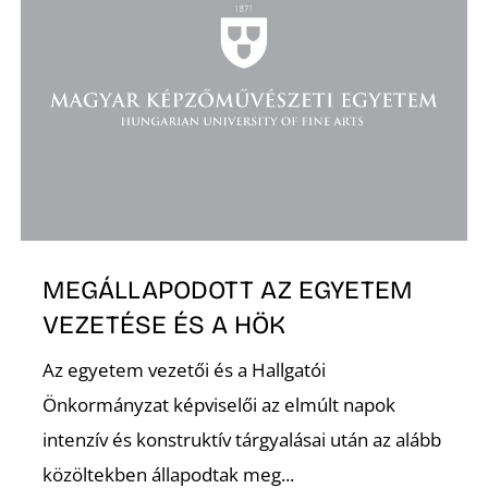
K
MEGÁLLAPODOTT AZ EGYETEM
VEZETÉSE ÉS A HÖK
Az egyetem vezetői és a Hallgatói
Önkormányzat képviselői az elmúlt napok
intenzív és konstruktív tárgyalásai után az alább
közöltekben állapodtak meg...