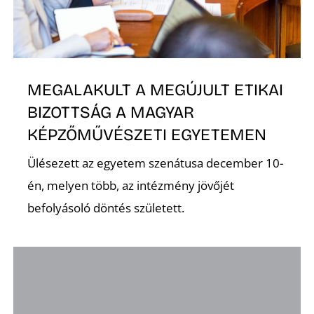
MEGALAKULT A MEGÚJULT ETIKAI
BIZOTTSÁG A MAGYAR
É
KÉPZŐMŰVÉSZETI EGYETEMEN
Ülésezett az egyetem szenátusa december 10-
én, melyen több, az intézmény jövőjét
befolyásoló döntés született.