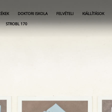
ZÉKEK
DOKTORI ISKOLA
FELVÉTELI
KIÁLLÍTÁSOK
STROBL 170