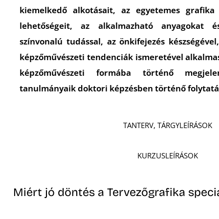
kiemelkedő alkotásait, az egyetemes grafika k
lehetőségeit, az alkalmazható anyagokat é
színvonalú tudással, az önkifejezés készségével
képzőművészeti tendenciák ismeretével alkalma
képzőművészeti formába történő megjelení
tanulmányaik doktori képzésben történő folytatá
TANTERV, TÁRGYLEÍRÁSOK
KURZUSLEÍRÁSOK
Miért jó döntés a Tervezőgrafika specia