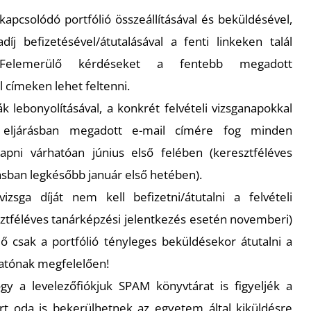
kapcsolódó portfólió összeállításával és beküldésével,
adíj befizetésével/átutalásával a fenti linkeken talál
. Felemerülő kérdéseket a fentebb megadott
címeken lehet feltenni.
gák lebonyolításával, a konkrét felvételi vizsganapokkal
i eljárásban megadott e-mail címére fog minden
kapni várhatóan június első felében (keresztféléves
rásban legkésőbb január első hetében).
vizsga díját nem kell befizetni/átutalni a felvételi
sztféléves tanárképzési jelentkezés esetén novemberi)
ő csak a portfólió tényleges beküldésekor átutalni a
atónak megfelelően!
ogy a levelezőfiókjuk SPAM könyvtárat is figyeljék a
ert oda is bekerülhetnek az egyetem által kiküldésre