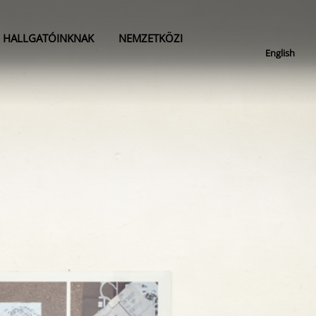
HALLGATÓINKNAK
NEMZETKÖZI
English