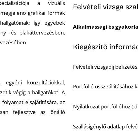
ializációja a vizuális
Felvételi vizsga sz
megjelenő grafikai formák
hallgatóinak; így egyebek
Alkalmassági és gyakorla
vány- és plakáttervezésben,
ervezésében.
Kiegészítő informá
Felvételi vizsgadíj befizet
egyéni konzultációkkal,
Portfólió összeállításához
etik végig a hallgatókat. A
olyamat elsajátítására, az
Nyilatkozat portfólióhoz
(.d
osan fejlesztve az önálló
Szállásigénylő adatlap felvé