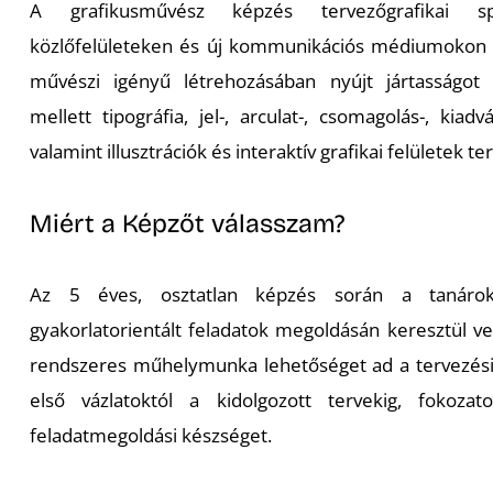
A grafikusművész képzés tervezőgrafikai spec
közlőfelületeken és új kommunikációs médiumokon 
művészi igényű létrehozásában nyújt jártasságot 
mellett tipográfia, jel-, arculat-, csomagolás-, kiad
valamint illusztrációk és interaktív grafikai felületek t
Miért a Képzőt válasszam?
Az 5 éves, osztatlan képzés során a tanárok 
gyakorlatorientált feladatok megoldásán keresztül vez
rendszeres műhelymunka lehetőséget ad a tervezési f
első vázlatoktól a kidolgozott tervekig, fokozat
feladatmegoldási készséget.