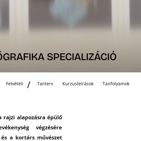
GRAFIKA SPECIALIZÁCIÓ
Felvételi
Tanterv
Kurzusleírások
Tanfolyamok
 rajzi alapozásra épülő
evékenység végzésére
 és a kortárs művészet