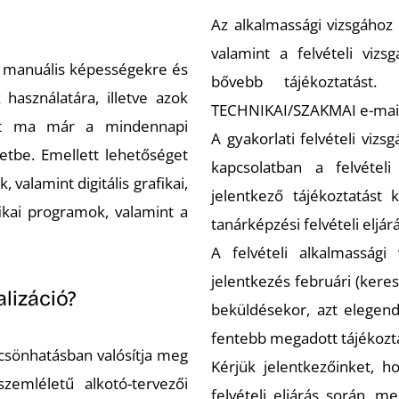
Az alkalmassági vizsgához 
valamint a felvételi vizsg
 a manuális képességekre és
bővebb tájékoztatást
használatára, illetve azok
TECHNIKAI/SZAKMAI e-mail 
tott ma már a mindennapi
A gyakorlati felvételi vizs
tbe. Emellett lehetőséget
kapcsolatban a felvétel
 valamint digitális grafikai,
jelentkező tájékoztatást 
ikai programok, valamint a
tanárképzési felvételi eljá
A felvételi alkalmassági 
jelentkezés februári (kere
lizáció?
beküldésekor, azt elegend
fentebb megadott tájékozt
lcsönhatásban valósítja meg
Kérjük jelentkezőinket, h
szemléletű alkotó-tervezői
felvételi eljárás során, m