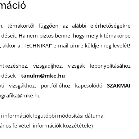
rmáció
, témakörtől függően az alábbi elérhetőségekre
rdéseit. Ha nem biztos benne, hogy melyik témakörbe
, akkor a „TECHNIKAI” e-mail címre küldje meg levelét!
entkezéshez, vizsgadíjhoz, vizsgák lebonyolításához
rdések –
tanulm@mke.hu
ati vizsgákhoz, portfólióhoz kapcsolódó
SZAKMAI
ezografika@mke.hu
eli információk legutóbbi módosítási dátuma:
lános felvételi információk közzététele)