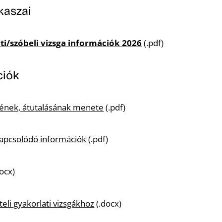
akaszai
ti/szóbeli vizsga információk 2026
(.pdf)
ciók
ésének, átutalásának menete
(.pdf)
 kapcsolódó információk
(.pdf)
ocx)
teli gyakorlati vizsgákhoz
(.docx)