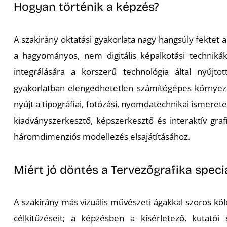
Hogyan történik a képzés?
A szakirány oktatási gyakorlata nagy hangsúly fektet
a hagyományos, nem digitális képalkotási technikák 
integrálására a korszerű technológia által nyúj
gyakorlatban elengedhetetlen számítógépes környeze
nyújt a tipográfiai, fotózási, nyomdatechnikai ismeretek,
kiadványszerkesztő, képszerkesztő és interaktív graf
háromdimenziós modellezés elsajátításához.
Miért jó döntés a Tervezőgrafika specia
A szakirány más vizuális művészeti ágakkal szoros kö
célkitűzéseit; a képzésben a kísérletező, kutatói 