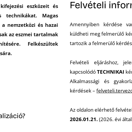
Felvételi info
ifejezési eszközeit és
s technikákat. Magas
Amennyiben kérdése van
, a nemzetközi és hazai
küldheti meg felmerülő ké
sak az eszmei tartalmak
tartozik a felmerülő kérdés
tésére. Felkészültek
sára.
Felvételi eljáráshoz, jel
kapcsolódó
TECHNIKAI
ké
Alkalmassági és gyakorl
kérdések –
felveteli.terv
Az oldalon elérhető felvét
lizáció?
2026.01.21.
(2026. évi álta