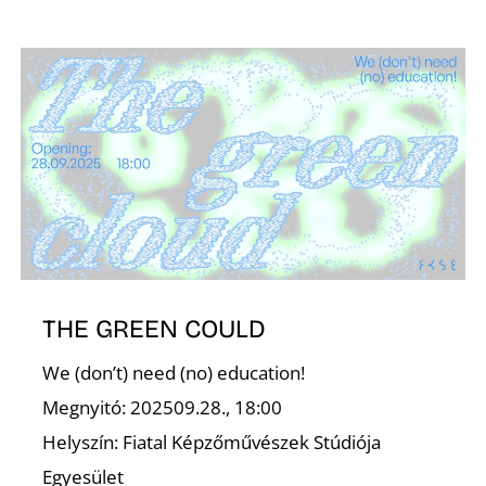
Z
THE GREEN COULD
We (don’t) need (no) education!
Megnyitó: 202509.28., 18:00
Helyszín: Fiatal Képzőművészek Stúdiója
Egyesület