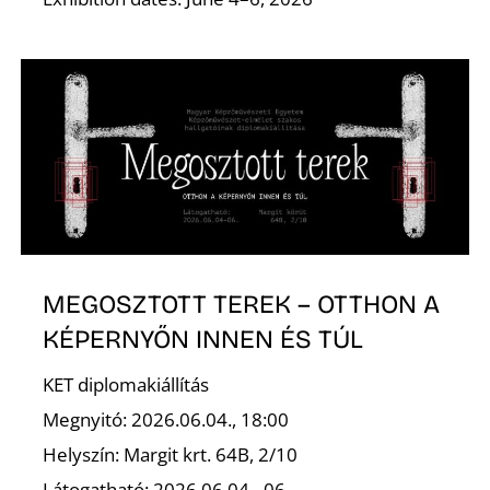
Ő
MEGOSZTOTT TEREK – OTTHON A
R
KÉPERNYŐN INNEN ÉS TÚL
KET diplomakiállítás
Megnyitó: 2026.06.04., 18:00
Helyszín: Margit krt. 64B, 2/10
Látogatható: 2026.06.04– 06.