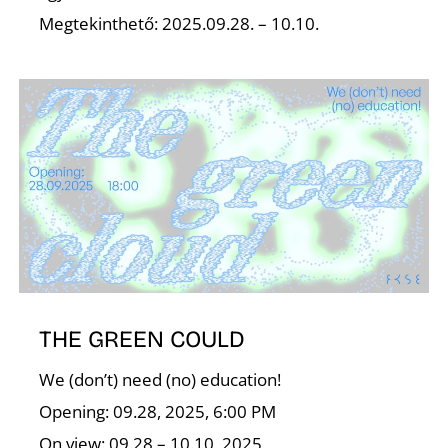
É
Megtekinthető: 2025.09.28. – 10.10.
THE GREEN COULD
We (don’t) need (no) education!
Opening: 09.28, 2025, 6:00 PM
On view: 09.28 – 10.10, 2025