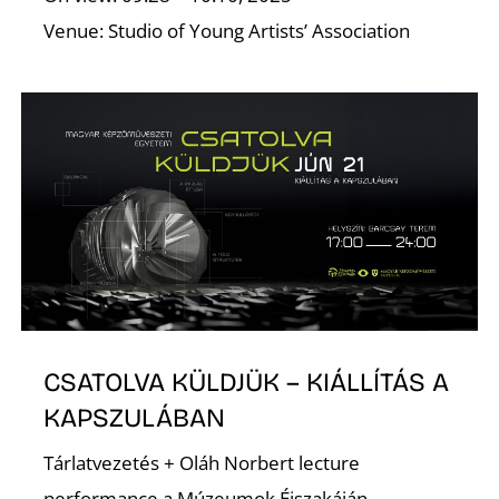
K
Venue: Studio of Young Artists’ Association
E
CSATOLVA KÜLDJÜK – KIÁLLÍTÁS A
KAPSZULÁBAN
Tárlatvezetés + Oláh Norbert lecture
performance a Múzeumok Éjszakáján