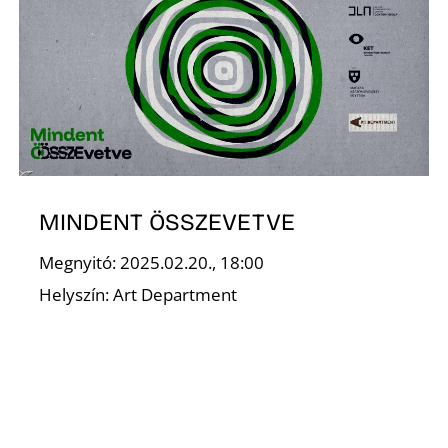
K
MINDENT ÖSSZEVETVE
Megnyitó: 2025.02.20., 18:00
Helyszín: Art Department
Finisszázs: 2025.03.06., 18:00