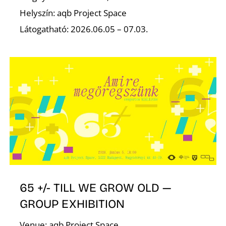
É
Helyszín: aqb Project Space
Látogatható: 2026.06.05 – 07.03.
P
65 +/- TILL WE GROW OLD —
GROUP EXHIBITION
Venue: aqb Project Space