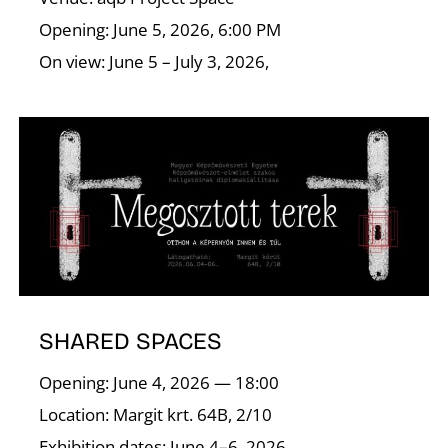
Opening: June 5, 2026, 6:00 PM
On view: June 5 – July 3, 2026,
Z
SHARED SPACES
Opening: June 4, 2026 — 18:00
Location: Margit krt. 64B, 2/10
Exhibition dates: June 4–6, 2026