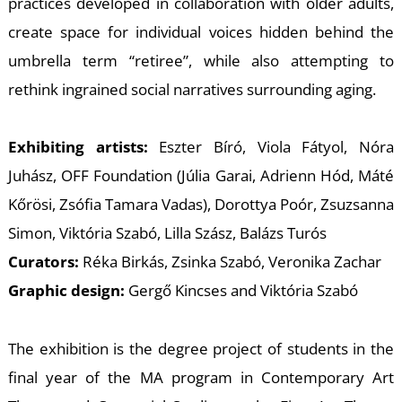
practices developed in collaboration with older adults,
U
create space for individual voices hidden behind the
umbrella term “retiree”, while also attempting to
rethink ingrained social narratives surrounding aging.
Exhibiting artists:
Eszter Bíró, Viola Fátyol, Nóra
Juhász, OFF Foundation (Júlia Garai, Adrienn Hód, Máté
Kőrösi, Zsófia Tamara Vadas), Dorottya Poór, Zsuzsanna
Simon, Viktória Szabó, Lilla Szász, Balázs Turós
Curators:
Réka Birkás, Zsinka Szabó, Veronika Zachar
Graphic design:
Gergő Kincses and Viktória Szabó
The exhibition is the degree project of students in the
final year of the MA program in Contemporary Art