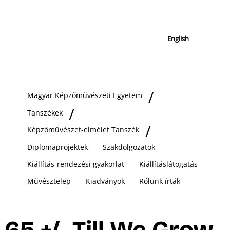
English
Magyar Képzőművészeti Egyetem
Tanszékek
Képzőművészet-elmélet Tanszék
Diplomaprojektek
Szakdolgozatok
Kiállítás-rendezési gyakorlat
Kiállításlátogatás
Művésztelep
Kiadványok
Rólunk írták
65 +/- Till We Grow