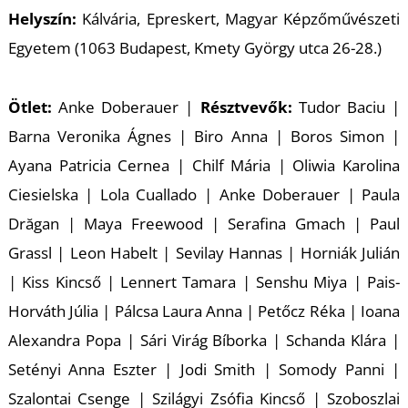
Helyszín:
Kálvária, Epreskert, Magyar Képzőművészeti
Egyetem (1063 Budapest, Kmety György utca 26-28.)
Ötlet:
Anke Doberauer |
Résztvevők:
Tudor Baciu |
Barna Veronika Ágnes | Biro Anna | Boros Simon |
Ayana Patricia Cernea | Chilf Mária | Oliwia Karolina
Ciesielska | Lola Cuallado | Anke Doberauer | Paula
Drăgan | Maya Freewood | Serafina Gmach | Paul
Grassl | Leon Habelt | Sevilay Hannas | Horniák Julián
| Kiss Kincső | Lennert Tamara | Senshu Miya | Pais-
Horváth Júlia | Pálcsa Laura Anna | Petőcz Réka | Ioana
Alexandra Popa | Sári Virág Bíborka | Schanda Klára |
Setényi Anna Eszter | Jodi Smith | Somody Panni |
Szalontai Csenge | Szilágyi Zsófia Kincső | Szoboszlai