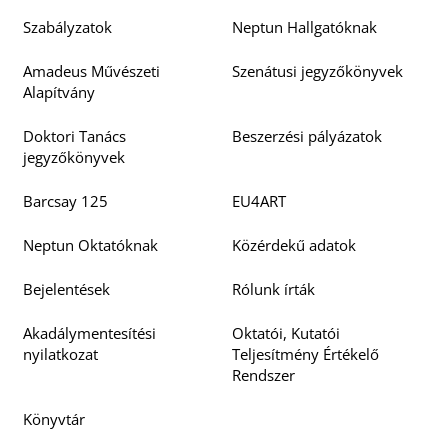
Szabályzatok
Neptun Hallgatóknak
Amadeus Művészeti
Szenátusi jegyzőkönyvek
Alapítvány
Doktori Tanács
Beszerzési pályázatok
jegyzőkönyvek
Barcsay 125
EU4ART
Neptun Oktatóknak
Közérdekű adatok
Bejelentések
Rólunk írták
Akadálymentesítési
Oktatói, Kutatói
nyilatkozat
Teljesítmény Értékelő
Rendszer
Könyvtár