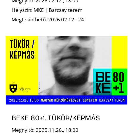
Megnyitó: 2026.02.12., 18:00
Helyszín: MKE | Barcsay terem
R
Megtekinthető: 2026.02.12– 24.
BEKE 80+1. TÜKÖR/KÉPMÁS
Megnyitó: 2025.11.26., 18:00