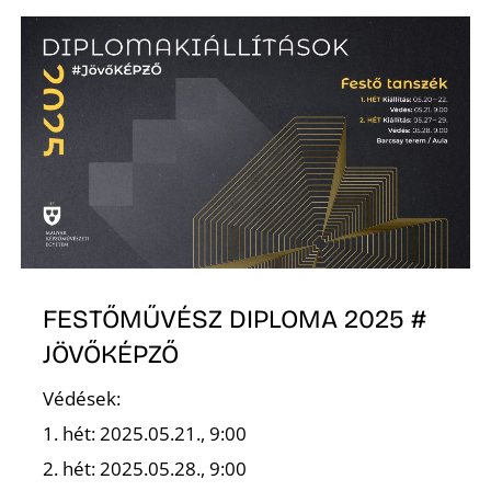
K
FESTŐMŰVÉSZ DIPLOMA 2025 #
JÖVŐKÉPZŐ
Védések:
1. hét: 2025.05.21., 9:00
2. hét: 2025.05.28., 9:00