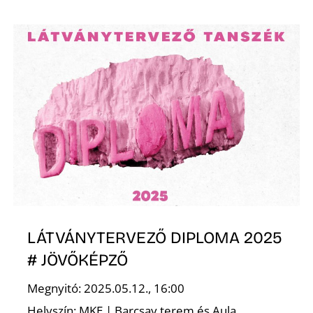
E
K
LÁTVÁNYTERVEZŐ DIPLOMA 2025
# JÖVŐKÉPZŐ
Megnyitó: 2025.05.12., 16:00
Helyszín: MKE | Barcsay terem és Aula