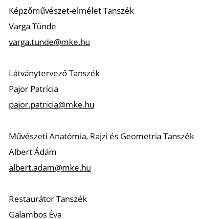
Képzőművészet-elmélet Tanszék
Varga Tünde
varga.tunde@mke.hu
Látványtervező Tanszék
Pajor Patrícia
pajor.patricia@mke.hu
Művészeti Anatómia, Rajzi és Geometria Tanszék
Albert Ádám
albert.adam@mke.hu
Restaurátor Tanszék
Galambos Éva