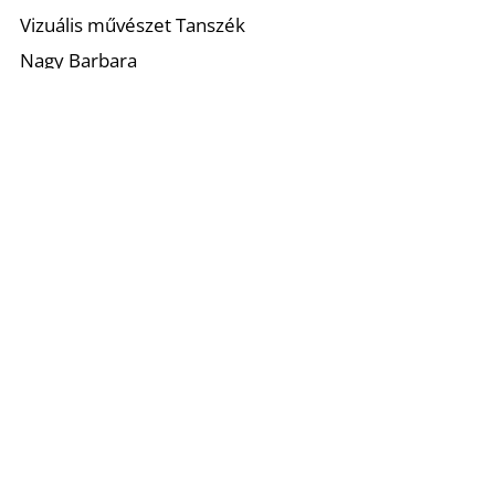
Vizuális művészet Tanszék
Nagy Barbara
nagy.barbara@mke.hu
Magyar Képzőművészeti Egyetem
1062 Budapest Andrássy út 69-71.