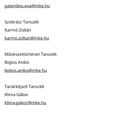
galambos.eva@mke.hu
Szobrász Tanszék
Karmó Zoltán
karmo.zoltan@mke.hu
Művészettörténet Tanszék
Bojtos Anikó
bojtos.aniko@mke.hu
Tanárképző Tanszék
Klima Gábor
klima.gabor@mke.hu