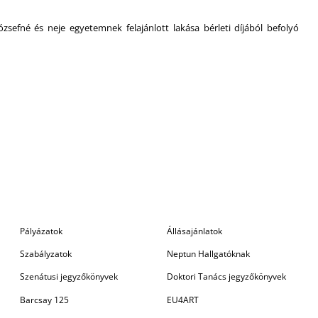
zsefné és neje egyetemnek felajánlott lakása bérleti díjából befolyó
Pályázatok
Állásajánlatok
Szabályzatok
Neptun Hallgatóknak
Szenátusi jegyzőkönyvek
Doktori Tanács jegyzőkönyvek
Barcsay 125
EU4ART