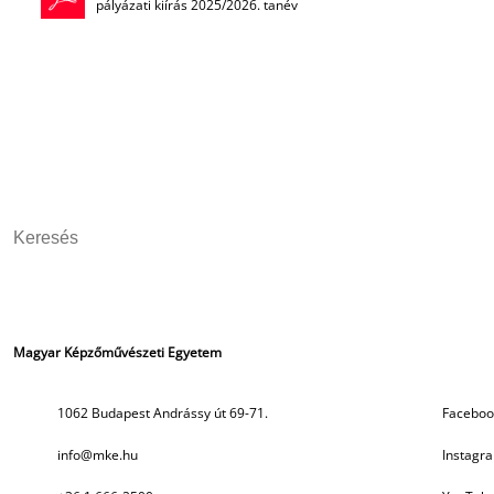
pályázati kiírás 2025/2026. tanév
Magyar Képzőművészeti Egyetem
Szociális média
1062 Budapest Andrássy út 69-71.
Faceboo
info@mke.hu
Instagr