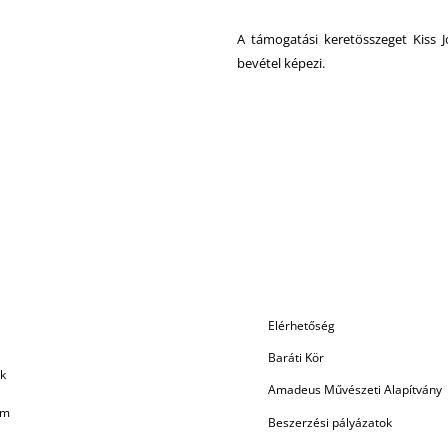
A támogatási keretösszeget Kiss Jó
bevétel képezi.
Elérhetőség
Baráti Kör
k
Amadeus Művészeti Alapítvány
am
Beszerzési pályázatok