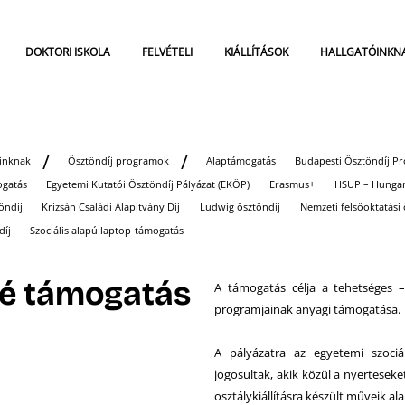
DOKTORI ISKOLA
FELVÉTELI
KIÁLLÍTÁSOK
HALLGATÓINKN
óinknak
Ösztöndíj programok
Alaptámogatás
Budapesti Ösztöndíj P
gatás
Egyetemi Kutatói Ösztöndíj Pályázat (EKÖP)
Erasmus+
HSUP – Hungar
öndíj
Krizsán Családi Alapítvány Díj
Ludwig ösztöndíj
Nemzeti felsőoktatási 
díj
Szociális alapú laptop-támogatás
né támogatás
A támogatás célja a tehetséges –
programjainak anyagi támogatása.
A pályázatra az egyetemi szociá
jogosultak, akik közül a nyerteseket
osztálykiállításra készült műveik al