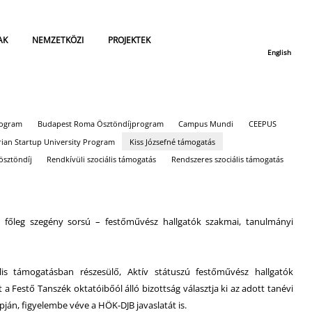
AK
NEMZETKÖZI
PROJEKTEK
English
rogram
Budapest Roma Ösztöndíjprogram
Campus Mundi
CEEPUS
ian Startup University Program
Kiss Józsefné támogatás
ösztöndíj
Rendkívüli szociális támogatás
Rendszeres szociális támogatás
 főleg szegény sorsú – festőművész hallgatók szakmai, tanulmányi
lis támogatásban részesülő, Aktív státuszú festőművész hallgatók
 a Festő Tanszék oktatóibőól álló bizottság választja ki az adott tanévi
apján, figyelembe véve a HÖK-DJB javaslatát is.