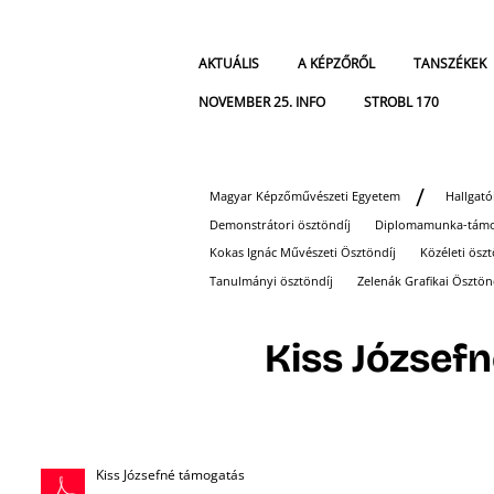
AKTUÁLIS
A KÉPZŐRŐL
TANSZÉKEK
NOVEMBER 25. INFO
STROBL 170
Magyar Képzőművészeti Egyetem
Hallgat
Demonstrátori ösztöndíj
Diplomamunka-támo
Kokas Ignác Művészeti Ösztöndíj
Közéleti öszt
Tanulmányi ösztöndíj
Zelenák Grafikai Ösztön
Kiss József
Kiss Józsefné támogatás