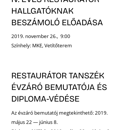
T
HALLGATÓKNAK
BESZÁMOLÓ ELŐADÁSA
2019. november 26., 9:00
Színhely: MKE, Vetítőterem
A
RESTAURÁTOR TANSZÉK
ÉVZÁRÓ BEMUTATÓJA ÉS
DIPLOMA-VÉDÉSE
Az évzáró bemutatój megtekinthető: 2019.
május 22 — június 8.