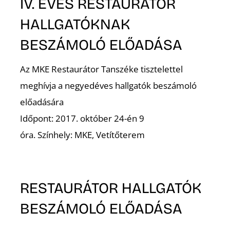
K
IV. ÉVES RESTAURÁTOR
HALLGATÓKNAK
BESZÁMOLÓ ELŐADÁSA
Az MKE Restaurátor Tanszéke tisztelettel
meghívja a negyedéves hallgatók beszámoló
előadására
Időpont: 2017. október 24-én 9
E
óra. Színhely: MKE, Vetítőterem
RESTAURÁTOR HALLGATÓK
BESZÁMOLÓ ELŐADÁSA