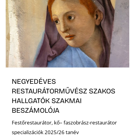
É
NEGYEDÉVES
RESTAURÁTORMŰVÉSZ SZAKOS
HALLGATÓK SZAKMAI
BESZÁMOLÓJA
Festőrestaurátor, kő– faszobrász-restaurátor
specializációk 2025/26 tanév