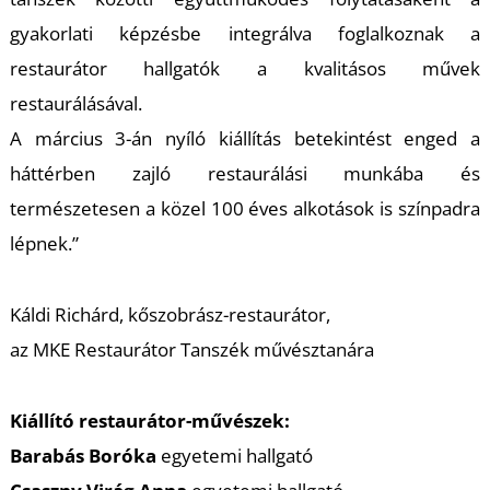
U
gyakorlati képzésbe integrálva foglalkoznak a
restaurátor hallgatók a kvalitásos művek
restaurálásával.
A március 3-án nyíló kiállítás betekintést enged a
háttérben zajló restaurálási munkába és
természetesen a közel 100 éves alkotások is színpadra
lépnek.”
Á
Káldi Richárd, kőszobrász-restaurátor,
az MKE Restaurátor Tanszék művésztanára
Kiállító restaurátor-művészek:
Barabás Boróka
egyetemi hallgató