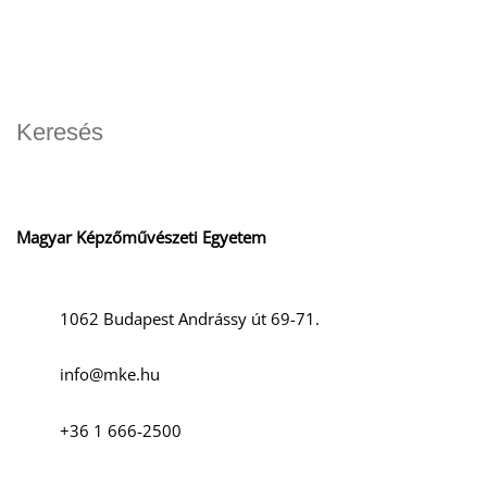
Magyar Képzőművészeti Egyetem
D
1062 Budapest Andrássy út 69-71.
info@mke.hu
+36 1 666-2500