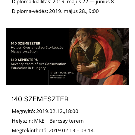
Diploma-kiállítás: 2019. május 22 — június 8.
Diploma-védés: 2019. május 28., 9:00
N
140 SZEMESZTER
Megnyitó: 2019.02.12.,18:00
Helyszín: MKE | Barcsay terem
Megtekinthető: 2019.02.13 – 03.14.