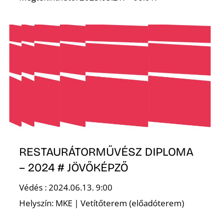
Z
Ő
RESTAURÁTORMŰVÉSZ DIPLOMA
– 2024 # JÖVŐKÉPZŐ
Védés : 2024.06.13. 9:00
Helyszín: MKE | Vetítőterem (előadóterem)