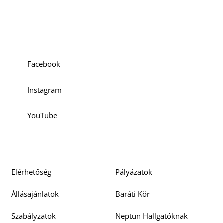
Szociális média
O
Facebook
Instagram
YouTube
Elérhetőség
Pályázatok
Állásajánlatok
Baráti Kör
Szabályzatok
Neptun Hallgatóknak