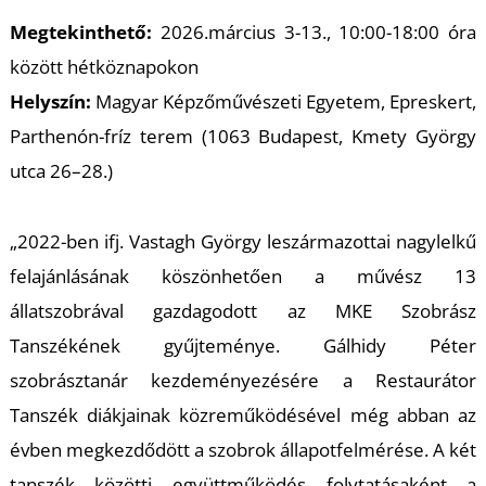
Megtekinthető:
2026.március 3-13., 10:00-18:00 óra
között hétköznapokon
T
Helyszín:
Magyar Képzőművészeti Egyetem, Epreskert,
Parthenón-fríz terem (1063 Budapest, Kmety György
utca 26–28.)
„2022-ben ifj. Vastagh György leszármazottai nagylelkű
felajánlásának köszönhetően a művész 13
állatszobrával gazdagodott az MKE Szobrász
Tanszékének gyűjteménye. Gálhidy Péter
szobrásztanár kezdeményezésére a Restaurátor
Tanszék diákjainak közreműködésével még abban az
évben megkezdődött a szobrok állapotfelmérése. A két
tanszék közötti együttműködés folytatásaként a