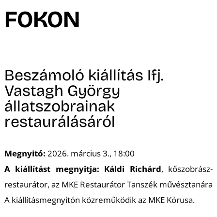
A
FOKON
Beszámoló kiállítás Ifj.
Vastagh György
állatszobrainak
K
restaurálásáról
Megnyitó:
2026. március 3., 18:00
A kiállítást megnyitja: Káldi Richárd
, kőszobrász-
restaurátor, az MKE Restaurátor Tanszék művésztanára
A kiállításmegnyitón közreműködik az MKE Kórusa.