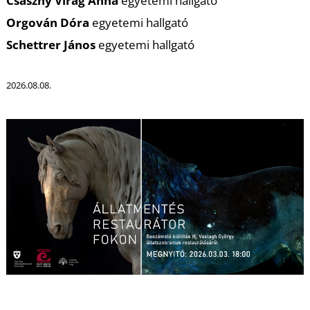
Csaszny Virág Anna
egyetemi hallgató
Orgován Dóra
egyetemi hallgató
Schettrer János
egyetemi hallgató
L
2026.08.08.