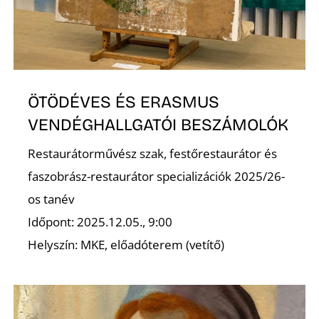
A
ÖTÖDÉVES ÉS ERASMUS
VENDÉGHALLGATÓI BESZÁMOLÓK
Restaurátorművész szak, festőrestaurátor és
faszobrász-restaurátor specializációk 2025/26-
K
os tanév
Időpont: 2025.12.05., 9:00
Helyszín: MKE, előadóterem (vetítő)