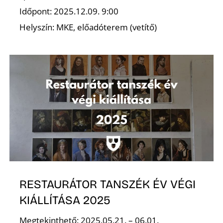
P
Időpont: 2025.12.09. 9:00
Helyszín: MKE, előadóterem (vetítő)
RESTAURÁTOR TANSZÉK ÉV VÉGI
KIÁLLÍTÁSA 2025
Megtekinthető: 2025.05.21. – 06.01.