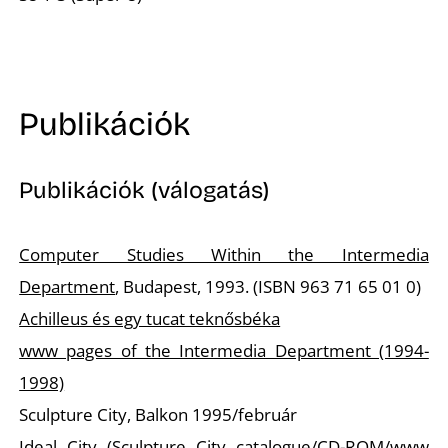
K
Publikációk
Publikációk (válogatás)
Computer Studies Within the Intermedia
Department
, Budapest, 1993. (ISBN 963 71 65 01 0)
Achilleus és egy tucat teknősbéka
www pages of the Intermedia Department (1994-
1998)
Sculpture City, Balkon 1995/február
Ideal City
(Sculpture City catalogue/CD-ROM/www