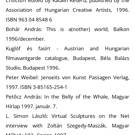
Criticism edited by Katalin Keserű, published by the
Association of Hungarian Creative Artists, 1996.
ISBN 963 04 8548 6
Bohár András: This is a(nother) world,
Balkon
O
1996/december.
Kuglóf és fasírt - Austrian and Hungarian
filmavantgarde catalogue, Budapest, Béla Balázs
Studio, Budapest 1996.
Peter Weibel: Jenseits von Kunst Passagen Verlag,
1997. ISBN 3-85165-254-1
Petőcz András: In the Belly of the Whale,
Magyar
Hírlap
1997. január. 7.
L. Simon László: Virtual Sculptures on the Net
interview with Zoltán Szegedy-Maszák,
Magyar