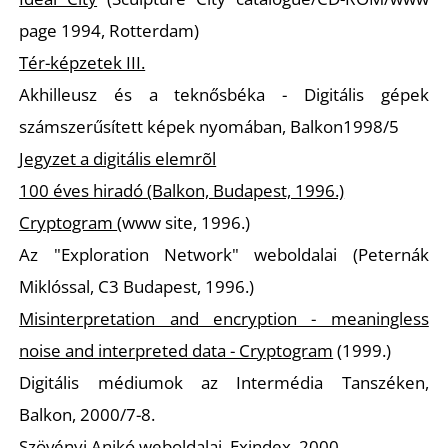
E
page 1994, Rotterdam)
Tér-képzetek III.
Akhilleusz és a teknősbéka - Digitális gépek
számszerűsített képek nyomában, Balkon1998/5
Jegyzet a digitális elemrõl
100 éves hiradó (Balkon, Budapest, 1996.)
Cryptogram
(www site, 1996.)
Az "Exploration Network" weboldalai (Peternák
K
Miklóssal, C3 Budapest, 1996.)
Misinterpretation and encryption - meaningless
noise and interpreted data - Cryptogram
(1999.)
Digitális médiumok az Intermédia Tanszéken,
Balkon, 2000/7-8.
Szövényi Anikó weboldalai, Exindex, 2000.