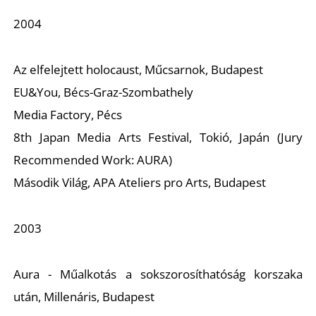
K
2004
Az elfelejtett holocaust, Műcsarnok, Budapest
EU&You, Bécs-Graz-Szombathely
Media Factory, Pécs
8th Japan Media Arts Festival, Tokió, Japán (Jury
Recommended Work: AURA)
Második Világ, APA Ateliers pro Arts, Budapest
2003
Aura - Műalkotás a sokszorosíthatóság korszaka
után, Millenáris, Budapest