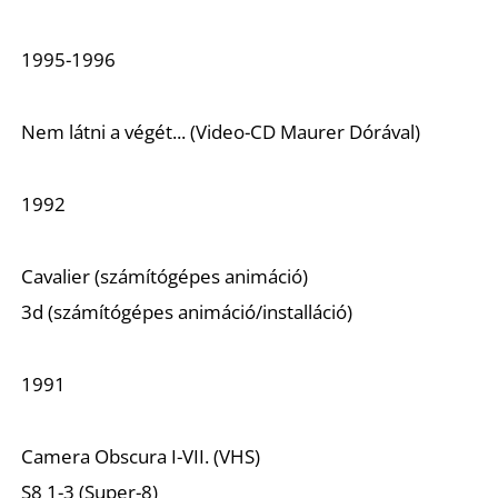
É
1995-1996
Nem látni a végét... (Video-CD Maurer Dórával)
1992
Cavalier (számítógépes animáció)
3d (számítógépes animáció/installáció)
1991
Camera Obscura I-VII. (VHS)
S8 1-3 (Super-8)