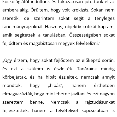
kockológiától indultunk és fokozatosan jutottunk el az
emberalakig. Örültem, hogy volt krokizás. Sokan nem
szeretik, de szerintem sokat segít a tényleges
tanulmányrajzoknál. Hasznos, objektív kritikát kaptam,
amik segítettek a tanulásban. Összességében sokat
fejlődtem és magabiztosan megyek felvételizni.”
„Úgy érzem, hogy sokat fejlődtem az előképző során,
és ezt a szüleim is észlelték. Tanáraink mindig
körbejártak, és ha hibát észleltek, nemcsak annyit
mondtak, hogy „hibás”, hanem érthetően
elmagyarázták, hogy min lehetne javítani és ezt nagyon
szerettem benne. Nemcsak a rajztudásunkat
fejlesztették, hanem a felvételivel kapcsolatban is