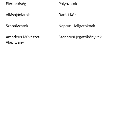
Elérhetőség
Pályázatok
Állásajánlatok
Baráti Kör
Szabályzatok
Neptun Hallgatóknak
Amadeus Művészeti
Szenátusi jegyzőkönyvek
Alapítvány
Doktori Tanács
Beszerzési pályázatok
jegyzőkönyvek
Barcsay 125
EU4ART
Neptun Oktatóknak
Közérdekű adatok
Bejelentések
Rólunk írták
Akadálymentesítési
Oktatói, Kutatói
nyilatkozat
Teljesítmény Értékelő