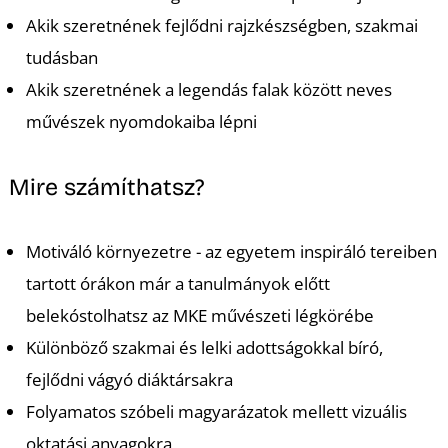
Akik szeretnének fejlődni rajzkészségben, szakmai
tudásban
Akik szeretnének a legendás falak között neves
művészek nyomdokaiba lépni
Mire számíthatsz?
Motiváló környezetre - az egyetem inspiráló tereiben
tartott órákon már a tanulmányok előtt
belekóstolhatsz az MKE művészeti légkörébe
Különböző szakmai és lelki adottságokkal bíró,
fejlődni vágyó diáktársakra
Folyamatos szóbeli magyarázatok mellett vizuális
oktatási anyagokra