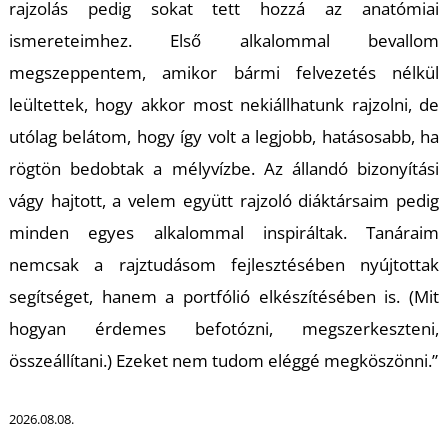
rajzolás pedig sokat tett hozzá az anatómiai
ismereteimhez. Első alkalommal bevallom
megszeppentem, amikor bármi felvezetés nélkül
leültettek, hogy akkor most nekiállhatunk rajzolni, de
utólag belátom, hogy így volt a legjobb, hatásosabb, ha
rögtön bedobtak a mélyvízbe. Az állandó bizonyítási
vágy hajtott, a velem együtt rajzoló diáktársaim pedig
minden egyes alkalommal inspiráltak. Tanáraim
nemcsak a rajztudásom fejlesztésében nyújtottak
segítséget, hanem a portfólió elkészítésében is. (Mit
hogyan érdemes befotózni, megszerkeszteni,
összeállítani.) Ezeket nem tudom eléggé megköszönni.”
2026.08.08.