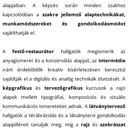
alapjaiban. A képzés során minden szakhoz
kapcsolódóan a
szakra jellemző alaptechnikákat,
munkamódszereket és gondolkodásmódot
sajátíthatják el.
A
festő-restaurátor
hallgatók megismerik az
anyagismeret és a konzerválás alapjait, az
intermédia
iránt érdeklődők kreatív kísérletezésen keresztül
sajátítják el a digitális és analóg technikák ötvözését. A
képgrafikus
és
tervezőgrafikus
kurzusok a rajzi
alapok mellett tipográfiai, kompozíciós és vizuális
kommunikációs ismereteket adnak. A
látványtervező
hallgatók a térábrázolás és a látványtervi gondolkodás
alappilléreit tanulják meg, míg a
rajz
és
szobrászat