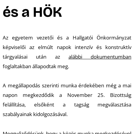
A
és a HÖK
Az egyetem vezetői és a Hallgatói Önkormányzat
képviselői az elmúlt napok intenzív és konstruktív
tárgyalásai után az
alábbi dokumentumban
foglaltakban állapodtak meg.
A megállapodás szerinti munka érdekében még a mai
napon megkezdődik a November 25. Bizottság
felállítása, elsőként a tagság megválasztása
szabályainak kidolgozásával.
Meggyőződésünk, hogy a közös munka megkezdésével