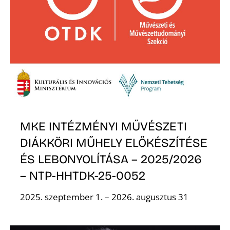
S
MKE INTÉZMÉNYI MŰVÉSZETI
DIÁKKÖRI MŰHELY ELŐKÉSZÍTÉSE
ÉS LEBONYOLÍTÁSA – 2025/2026
– NTP-HHTDK-25-0052
2025. szeptember 1. – 2026. augusztus 31