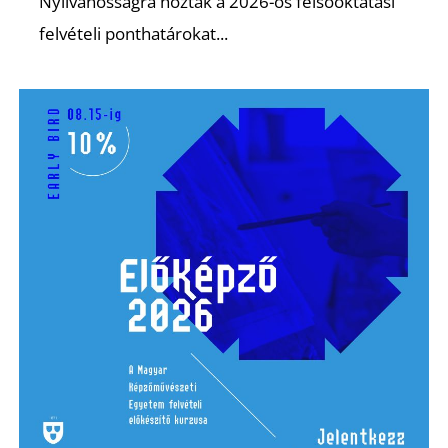
Nyilvánosságra hozták a 2026-os felsőoktatási
felvételi ponthatárokat...
Ő