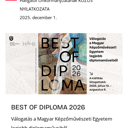
U
Hallgatói Önkormányzatának KÖZÖS
NYILATKOZATA
2025. december 1.
Á
BEST OF DIPLOMA 2026
Válogatás a Magyar Képzőművészeti Egyetem
legjobb diplomaműveiből