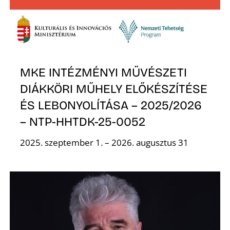
L
MKE INTÉZMÉNYI MŰVÉSZETI
DIÁKKÖRI MŰHELY ELŐKÉSZÍTÉSE
ÉS LEBONYOLÍTÁSA – 2025/2026
– NTP-HHTDK-25-0052
2025. szeptember 1. – 2026. augusztus 31