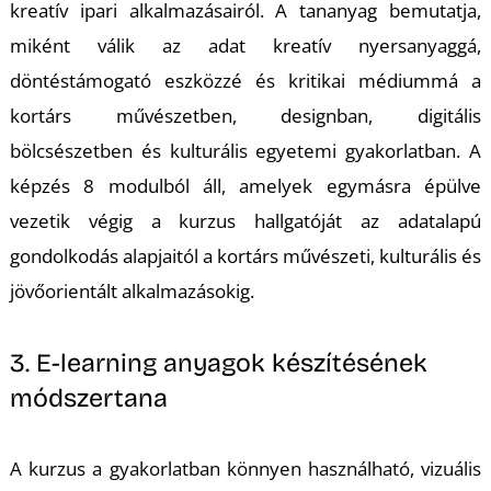
U
kreatív ipari alkalmazásairól. A tananyag bemutatja,
miként válik az adat kreatív nyersanyaggá,
döntéstámogató eszközzé és kritikai médiummá a
kortárs művészetben, designban, digitális
bölcsészetben és kulturális egyetemi gyakorlatban. A
képzés 8 modulból áll, amelyek egymásra épülve
vezetik végig a kurzus hallgatóját az adatalapú
Á
gondolkodás alapjaitól a kortárs művészeti, kulturális és
jövőorientált alkalmazásokig.
3. E-learning anyagok készítésének
módszertana
A kurzus a gyakorlatban könnyen használható, vizuális