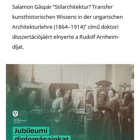
T
Salamon Gáspár “Stilarchitektur? Transfer
kunsthistorischen Wissens in der ungarischen
Architekturlehre (1864–1914)” című doktori
disszertációjáért elnyerte a Rudolf Arnheim-
díjat.
A