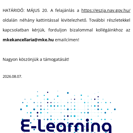
É
HATÁRIDŐ: MÁJUS 20. A felajánlás a
https://eszja.nav.gov.hu/
oldalán néhány kattintással kivitelezhető. További részletekkel
kapcsolatban kérjük, forduljon bizalommal kollégáinkhoz az
mkekancellaria@mke.hu
emailcímen!
Nagyon köszönjük a támogatását!
P
2026.08.07.