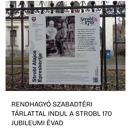
K
RENDHAGYÓ SZABADTÉRI
TÁRLATTAL INDUL A STROBL 170
JUBILEUMI ÉVAD