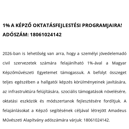
K
1% A KÉPZŐ OKTATÁSFEJLESTÉSI PROGRAMJAIRA!
ADÓSZÁM: 18061024142
2026-ban is lehetőség van arra, hogy a személyi jövedelemadó
civil szervezetek számára felajánlható 1%-ával a Magyar
Képzőművészeti Egyetemet támogassuk. A befolyt összeget
teljes egészében a hallgatói képzés körülményeinek javítására,
az infrastruktúra felújítására, szociális támogatások növelésére,
oktatási eszközök és módszertanok fejlesztésére fordítjuk. A
felajánlásokat a Képző segítésének céljával létrejött Amadeus
Művészeti Alapítvány adószámára várjuk: 18061024142.