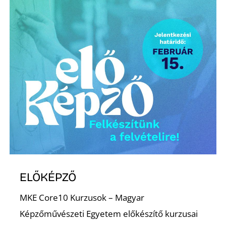
K
ELŐKÉPZŐ
MKE Core10 Kurzusok – Magyar
Képzőművészeti Egyetem előkészítő kurzusai