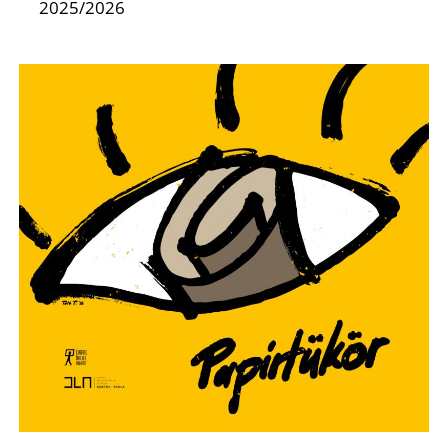
E
2025/2026
K