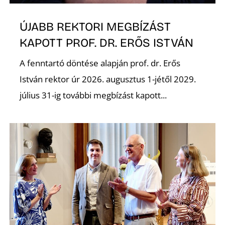
A
ÚJABB REKTORI MEGBÍZÁST
KAPOTT PROF. DR. ERŐS ISTVÁN
A fenntartó döntése alapján prof. dr. Erős
István rektor úr 2026. augusztus 1-jétől 2029.
július 31-ig további megbízást kapott...