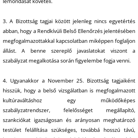
K
lemondását követeli.
3. A Bizottság tagjai között jelenleg nincs egyetértés
abban, hogy a Rendkívüli Belső Ellenőrzés jelentésében
megfogalmazottakkal kapcsolatban miképpen foglaljon
állást. A benne szereplő javaslatokat viszont a
szabályzat megalkotása során figyelembe fogja venni.
4. Ugyanakkor a November 25. Bizottság tagjaiként
hisszük, hogy a belső vizsgálatban is megfogalmazott
kultúraváltáshoz egy működőképes
szabályzatrendszer, felelősséget megállapító,
szankciókat igazságosan és arányosan meghatározó
testület felállítása szükséges, továbbá hosszú távú,