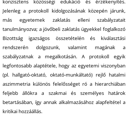
T
konzisztens közösségi edukáció és érzékenyítés.
Jelenleg a protokoll kidolgozásának közepén járunk,
más egyetemek zaklatás elleni szabályzatait
tanulmányozva; a jövőbeli zaklatás ügyekkel foglalkozó
Bizottság igazságos összetételén és kiválasztási
rendszerén dolgozunk, valamint magának a
szabályzatnak a megalkotásán. A protokoll egyik
legfontosabb alaptétele, hogy az egyetemi viszonyban
(pl. hallgató-oktató, oktató-munkáltató) rejlő hatalmi
aszimmetria különös felelősséget ró a hierarchiában
feljebb állókra a szakmai és személyes határok
betartásában, így annak alkalmazásához alapfeltétel a
kritikai hozzáállás.