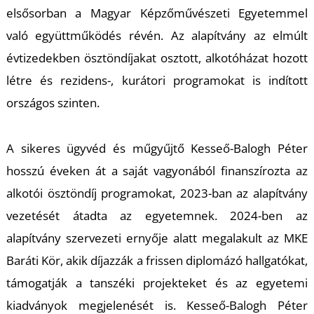
elsősorban a Magyar Képzőművészeti Egyetemmel
való együttműködés révén. Az alapítvány az elmúlt
évtizedekben ösztöndíjakat osztott, alkotóházat hozott
létre és rezidens-, kurátori programokat is indított
országos szinten.
A sikeres ügyvéd és műgyűjtő Kesseő-Balogh Péter
hosszú éveken át a saját vagyonából finanszírozta az
alkotói ösztöndíj programokat, 2023-ban az alapítvány
vezetését átadta az egyetemnek. 2024-ben az
alapítvány szervezeti ernyője alatt megalakult az MKE
Baráti Kör, akik díjazzák a frissen diplomázó hallgatókat,
támogatják a tanszéki projekteket és az egyetemi
kiadványok megjelenését is. Kesseő-Balogh Péter