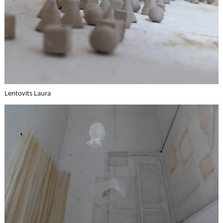
A
Lentovits Laura