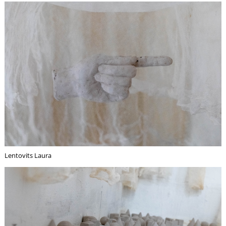
R
Lentovits Laura