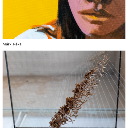
G
Márki Réka
O