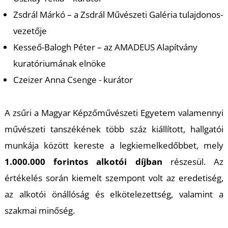
A
Zsdrál Márkó – a Zsdrál Művészeti Galéria tulajdonos-
vezetője
Kesseő-Balogh Péter – az AMADEUS Alapítvány
kuratóriumának elnöke
Czeizer Anna Csenge - kurátor
A zsűri a Magyar Képzőművészeti Egyetem valamennyi
művészeti tanszékének több száz kiállított, hallgatói
munkája között kereste a legkiemelkedőbbet, mely
1.000.000 forintos alkotói díjban
részesül. Az
értékelés során kiemelt szempont volt az eredetiség,
az alkotói önállóság és elkötelezettség, valamint a
szakmai minőség.