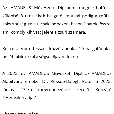
Az AMADEUS Művészeti Díj nem megosztható, a
különböző tanszékek hallgatói munkái pedig a műfaji
sokszínűség miatt csak nehezen hasonlíthatók össze,
ami komoly kihívást jelent a zsűri számára.
M
Két részletben tesszük közzé annak a 10 hallgatónak a
nevét, akik közül a végső díjazott kikerül.
A 2025. évi AMADEUS Művészeti Díjat az AMADEUS
Alapítvány elnöke, Dr. Kesseő-Balogh Péter a 2025.
június 27-én megrendezésre kerülő Képzáró
Fesztiválon adja át.