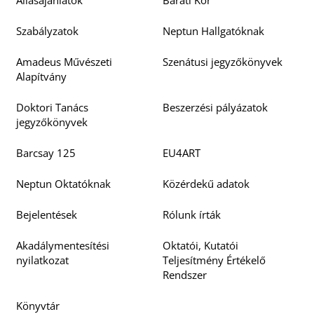
Állásajánlatok
Baráti Kör
K
Szabályzatok
Neptun Hallgatóknak
Amadeus Művészeti
Szenátusi jegyzőkönyvek
Alapítvány
Doktori Tanács
Beszerzési pályázatok
jegyzőkönyvek
Barcsay 125
EU4ART
Neptun Oktatóknak
Közérdekű adatok
Bejelentések
Rólunk írták
U
Akadálymentesítési
Oktatói, Kutatói
nyilatkozat
Teljesítmény Értékelő
Rendszer
Könyvtár