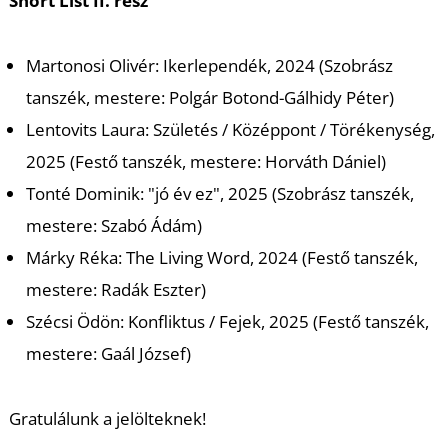
K
Short List II. rész
Martonosi Olivér: Ikerlependék, 2024 (Szobrász
tanszék, mestere: Polgár Botond-Gálhidy Péter)
Lentovits Laura: Születés / Középpont / Törékenység,
2025 (Festő tanszék, mestere: Horváth Dániel)
Tonté Dominik: "jó év ez", 2025 (Szobrász tanszék,
mestere: Szabó Ádám)
Márky Réka: The Living Word, 2024 (Festő tanszék,
mestere: Radák Eszter)
Szécsi Ödön: Konfliktus / Fejek, 2025 (Festő tanszék,
mestere: Gaál József)
Gratulálunk a jelölteknek!