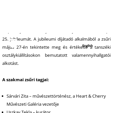
M
A megújult AMADEUS Művészeti Díj a Magyar
Képzőművészeti Egyetem egyik legrégebben működő
alapítványi kezdeményezése, amely 2025-ben ünnepli
25. jubileumát. A jubileumi díjátadó alkalmából a zsűri
május 27-én tekintette meg és értékelte a tanszéki
osztálykiállításokon bemutatott valamennyihallgatói
alkotást.
A szakmai zsűri tagjai:
Sárvári Zita – művészettörténész, a Heart & Cherry
Művészeti Galéria vezetője
Uszkay Tekla – kurátor