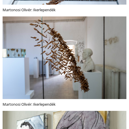
Martonosi Olivér: Ikerlependék
N
Martonosi Olivér: Ikerlependék