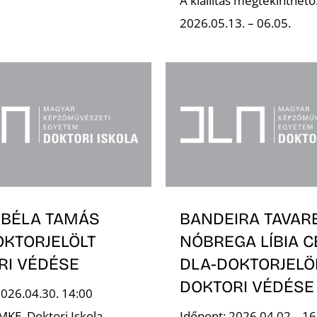
A kiállítás megtekinthető
2026.05.13. – 06.05.
 BÉLA TAMÁS
BANDEIRA TAVAR
OKTORJELÖLT
NÓBREGA LÍBIA C
RI VÉDÉSE
DLA-DOKTORJELÖ
DOKTORI VÉDÉSE
2026.04.30. 14:00
MKE, Doktori Iskola,
Időpont: 2026.04.02., 16