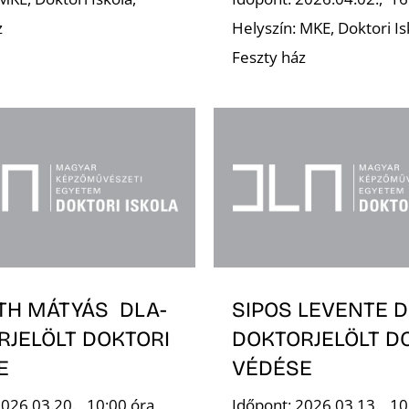
z
Helyszín: MKE, Doktori Is
Feszty ház
TH MÁTYÁS DLA-
SIPOS LEVENTE D
RJELÖLT DOKTORI
DOKTORJELÖLT D
E
VÉDÉSE
2026.03.20., 10:00 óra
Időpont: 2026.03.13., 10