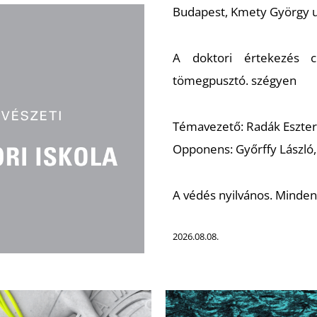
Budapest, Kmety György u.
A doktori értekezés 
tömegpusztó. szégyen
Témavezető: Radák Eszter
Opponens: Győrffy László
A védés nyilvános. Minden
2026.08.08.