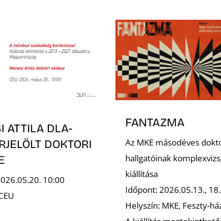
FANTAZMA
 ATTILA DLA-
Az MKE másodéves dokt
RJELÖLT DOKTORI
hallgatóinak komplexvizs
E
kiállítása
2026.05.20. 10:00
Időpont: 2026.05.13., 18.
 CEU
Helyszín: MKE, Feszty-há