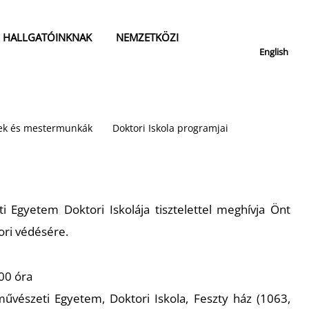
HALLGATÓINKNAK
NEMZETKÖZI
English
isek és mestermunkák
Doktori Iskola programjai
Egyetem Doktori Iskolája tisztelettel meghívja Önt
ri védésére.
00 óra
észeti Egyetem, Doktori Iskola, Feszty ház (1063,