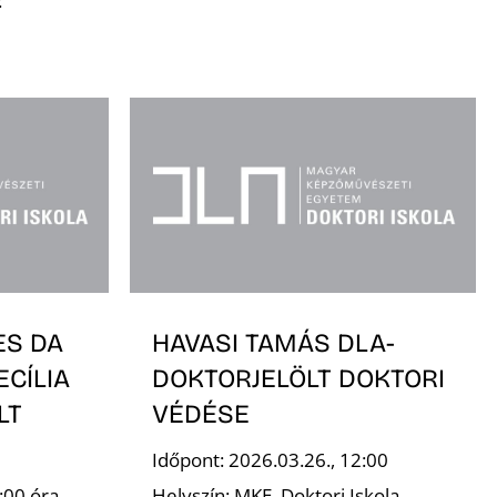
:
ES DA
HAVASI TAMÁS DLA-
ECÍLIA
DOKTORJELÖLT DOKTORI
LT
VÉDÉSE
Időpont: 2026.03.26., 12:00
:00 óra
Helyszín: MKE, Doktori Iskola,