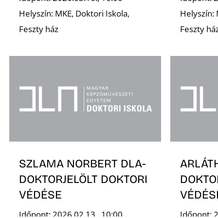
Helyszín: MKE, Doktori Iskola,
Helyszín: 
Feszty ház
Feszty há
SZLAMA NORBERT DLA-
ARLÁTH
DOKTORJELÖLT DOKTORI
DOKTO
VÉDÉSE
VÉDÉS
Időpont: 2026.02.13., 10:00
Időpont: 