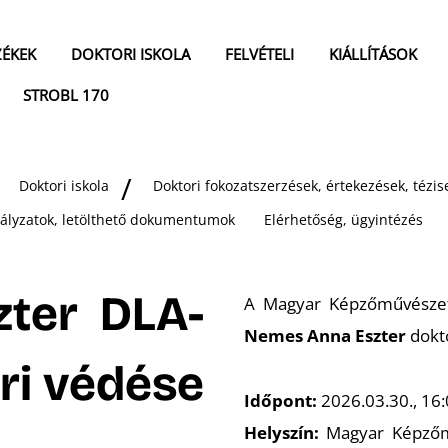
ZÉKEK
DOKTORI ISKOLA
FELVÉTELI
KIÁLLÍTÁSOK
STROBL 170
Doktori iskola
Doktori fokozatszerzések, értekezések, téz
bályzatok, letölthető dokumentumok
Elérhetőség, ügyintézés
ter DLA-
A Magyar Képzőművészeti 
Nemes Anna Eszter
dokto
ori védése
Időpont:
2026.03.30., 16:
Helyszín:
Magyar Képzőműv