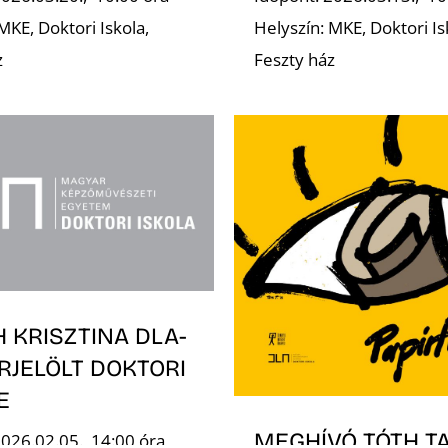
MKE, Doktori Iskola,
Helyszín: MKE, Doktori Is
z
Feszty ház
 KRISZTINA DLA-
RJELÖLT DOKTORI
E
MEGHÍVÓ TÓTH T
2026.02.05., 14:00 óra