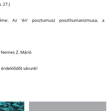
 27.)
címe: Az ’én’ posztumusz poszthumanizmusa, a
, Nemes Z. Márió
 érdeklődőt várunk!