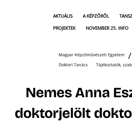
AKTUÁLIS
A KÉPZŐRŐL
TANS
PROJEKTEK
NOVEMBER 25. INFO
Magyar Képzőművészeti Egyetem
Doktori Tanács
Tájékoztatók, sza
Nemes Anna Esz
doktorjelölt dokt