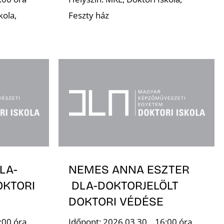
kola,
Feszty ház
LA-
NEMES ANNA ESZTER
OKTORI
DLA-DOKTORJELÖLT
DOKTORI VÉDÉSE
:00 óra
Időpont: 2026.03.30., 16:00 óra