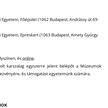
:
Egyetem, Főépület (1062 Budapest, Andrássy út 69-
 Egyetem, Epreskert (1063 Budapest, Kmety György
lyszínen, és
online
.
lt karszalag egyszerre jelent belépőt a Múzeumok
dezvényére, és támogatást egyetemünk számára.
MOK