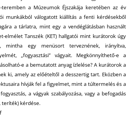
y-teremben a Múzeumok Éjszakája keretében az év
i munkákból válogatott kiállítás a fenti kérdésekből
agára a tárlatra, mint egy a vendéglátásban használt
elmélet Tanszék (KET) hallgatói mint kurátorok úgy
, mintha egy menüsort terveznének, irányítva,
yelmét, „fogyasztási” vágyait. Megkönnyíthető-e a
ásolható-e a bemutatott anyag ízlelése? A kurátorok a
ek ki, amely az előételtől a desszertig tart. Eközben a
ktusaira hívják fel a figyelmet, mint a túltermelés és a
lt fogyasztás, a vágyak szabályozása, vagy a befogadás
 teríték) kérdése.
f