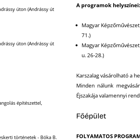
A programok helyszínei
ndrássy úton (Andrássy út
Magyar Képzőművészeti 
71.)
ndrássy úton (Andrássy út
Magyar Képzőművészeti
u. 26-28.)
Karszalag vásárolható a he
Minden nálunk megvásáro
Éjszakája valamennyi ren
ngolás építészettel,
Főépület
FOLYAMATOS PROGRA
kerti történetek - Bóka B.