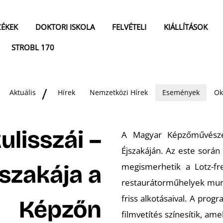
ZÉKEK
DOKTORI ISKOLA
FELVÉTELI
KIÁLLÍTÁSOK
STROBL 170
Aktuális
Hírek
Nemzetközi Hírek
Események
Ok
ulisszái –
A Magyar Képzőművésze
Éjszakáján. Az este során 
szakája a
megismerhetik a Lotz-fre
restaurátorműhelyek munk
friss alkotásaival. A prog
Képzőn
filmvetítés színesítik, am