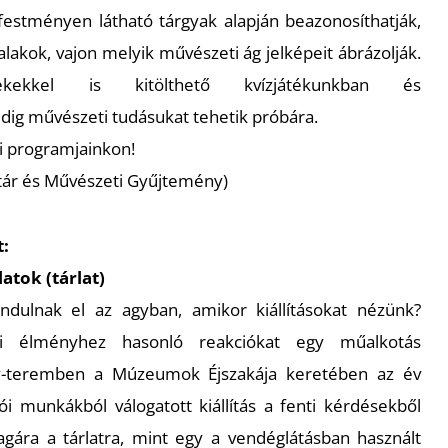
festményen látható tárgyak alapján beazonosíthatják,
lakok, vajon melyik művészeti ág jelképeit ábrázolják.
ekkel is kitölthető kvízjátékunkban és
ig művészeti tudásukat tehetik próbára.
i programjainkon!
éltár és Művészeti Gyűjtemény)
t:
atok (tárlat)
dulnak el az agyban, amikor kiállításokat nézünk?
iai élményhez hasonló reakciókat egy műalkotás
y-teremben a Múzeumok Éjszakája keretében az év
i munkákból válogatott kiállítás a fenti kérdésekből
agára a tárlatra, mint egy a vendéglátásban használt