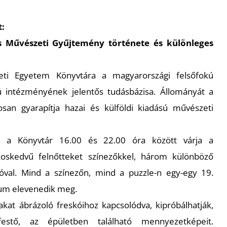
t:
s Művészeti Gyűjtemény története és különleges
ti Egyetem Könyvtára a magyarországi felsőfokú
intézményének jelentős tudásbázisa. Állományát a
san gyarapítja hazai és külföldi kiadású művészeti
 a Könyvtár 16.00 és 22.00 óra között várja a
oskedvű felnőtteket színezőkkel, három különböző
óval. Mind a színezőn, mind a puzzle-n egy-egy 19.
vum elevenedik meg.
kat ábrázoló freskóihoz kapcsolódva, kipróbálhatják,
stő, az épületben található mennyezetképeit.