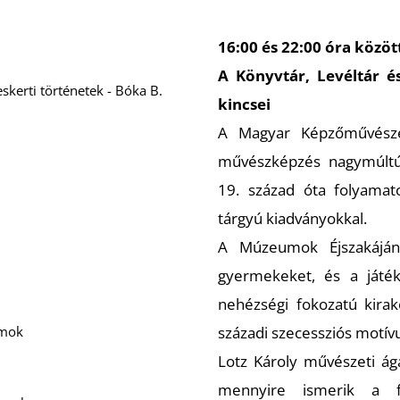
16:00 és 22:00 óra közöt
A Könyvtár, Levéltár é
kerti történetek - Bóka B.
kincsei
A Magyar Képzőművésze
művészképzés nagymúltú 
19. század óta folyamato
tárgyú kiadványokkal.
A Múzeumok Éjszakáján
gyermekeket, és a játék
nehézségi fokozatú kirak
amok
századi szecessziós motí
Lotz Károly művészeti ága
mennyire ismerik a fe