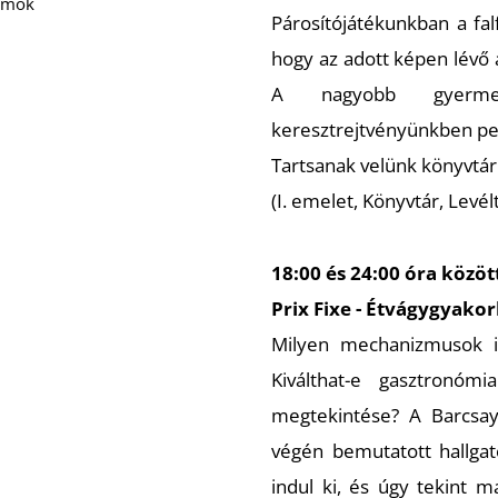
ramok
Párosítójátékunkban a fal
hogy az adott képen lévő a
A nagyobb gyermek
keresztrejtvényünkben ped
Tartsanak velünk könyvtár
(I. emelet, Könyvtár, Lev
18:00 és 24:00 óra közöt
Prix Fixe - Étvágygyakorl
Milyen mechanizmusok in
Kiválthat-e gasztronóm
megtekintése? A Barcsa
végén bemutatott hallgató
indul ki, és úgy tekint m