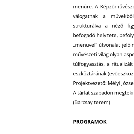
menüre. A Képzőművészet-
válogatnak a művekből
strukturálva a néző fig
befogadó helyzete, befoly
„menüvel” útvonalat jelöln
művészeti világ olyan aspe
túlfogyasztás, a ritualizá
eszköztárának (evőeszköz,
Projektvezető: Mélyi Józse
A tárlat szabadon megteki
(Barcsay terem)
PROGRAMOK