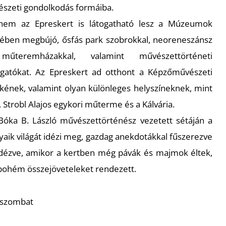
észeti gondolkodás formáiba.
nem az Epreskert is látogatható lesz a Múzeumok
ívében megbújó, ősfás park szobrokkal, neoreneszánsz
űteremházakkal, valamint művészettörténeti
ogatókat. Az Epreskert ad otthont a Képzőművészeti
ének, valamint olyan különleges helyszíneknek, mint
r, Strobl Alajos egykori műterme és a Kálvária.
óka B. László művészettörténész vezetett sétáján a
aik világát idézi meg, gazdag anekdotákkal fűszerezve
lidézve, amikor a kertben még pávák és majmok éltek,
 bohém összejöveteleket rendezett.
. szombat