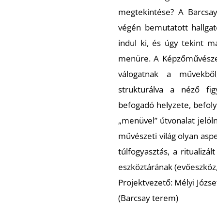
megtekintése? A Barcsa
végén bemutatott hallgató
indul ki, és úgy tekint m
menüre. A Képzőművészet-
válogatnak a művekből
strukturálva a néző fig
befogadó helyzete, befoly
„menüvel” útvonalat jelöln
művészeti világ olyan aspe
túlfogyasztás, a ritualizá
eszköztárának (evőeszköz,
Projektvezető: Mélyi Józse
(Barcsay terem)