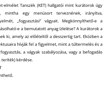
elmélet Tanszék (KET) hallgatói mint kurátorok úgy
, mintha egy menüsort terveznének, irányítva,
yelmét, „fogyasztási” vágyait. Megkönnyíthető-e a
ásolható-e a bemutatott anyag ízlelése? A kurátorok a
ek ki, amely az előételtől a desszertig tart. Eközben a
ktusaira hívják fel a figyelmet, mint a túltermelés és a
lt fogyasztás, a vágyak szabályozása, vagy a befogadás
 teríték) kérdése.
f
nthető.