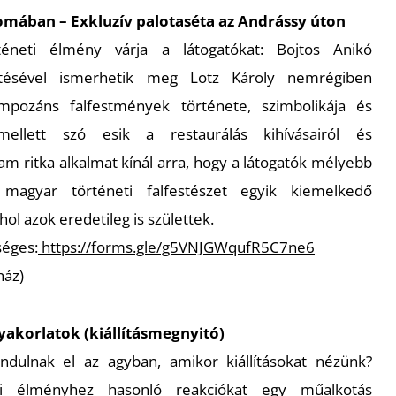
omában – Exkluzív palotaséta az Andrássy úton
téneti élmény várja a látogatókat: Bojtos Anikó
etésével ismerhetik meg Lotz Károly nemrégiben
 impozáns falfestmények története, szimbolikája és
 mellett szó esik a restaurálás kihívásairól és
am ritka alkalmat kínál arra, hogy a látogatók mélyebb
magyar történeti falfestészet egyik kiemelkedő
hol azok eredetileg is születtek.
séges:
https://forms.gle/g5VNJGWqufR5C7ne6
ház)
gyakorlatok (kiállításmegnyitó)
dulnak el az agyban, amikor kiállításokat nézünk?
iai élményhez hasonló reakciókat egy műalkotás