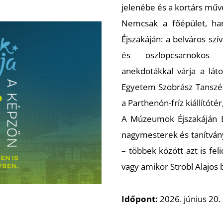
jelenébe és a kortárs műv
Nemcsak a főépület, ha
Éjszakáján: a belváros sz
és oszlopcsarnokos m
anekdotákkal várja a lát
Egyetem Szobrász Tanszék
a Parthenón-fríz kiállítóté
A Múzeumok Éjszakáján B
nagymesterek és tanítvány
– többek között azt is fe
vagy amikor Strobl Alajos
Időpont:
2026. június 20