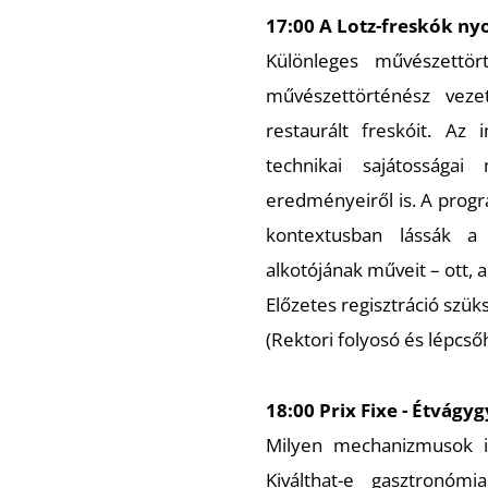
17:00 A Lotz-freskók ny
Különleges művészettör
művészettörténész vez
restaurált freskóit. Az
technikai sajátosságai
eredményeiről is. A progr
kontextusban lássák a 
alkotójának műveit – ott, a
Előzetes regisztráció szük
(Rektori folyosó és lépcső
18:00 Prix Fixe - Étvágy
Milyen mechanizmusok in
Kiválthat-e gasztronóm