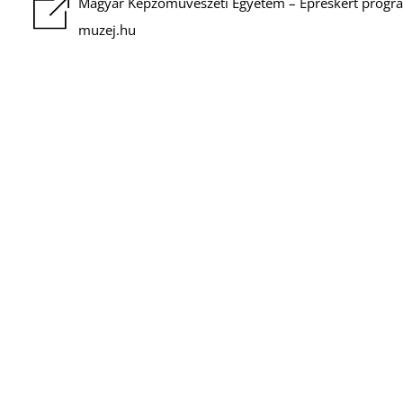
Magyar Képzőművészeti Egyetem – Epreskert prog
muzej.hu