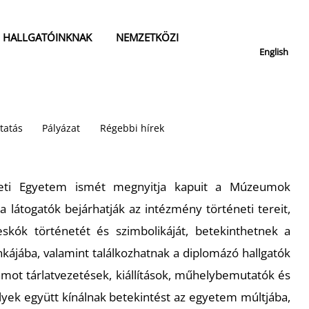
HALLGATÓINKNAK
NEMZETKÖZI
English
tatás
Pályázat
Régebbi hírek
ti Egyetem ismét megnyitja kapuit a Múzeumok
a látogatók bejárhatják az intézmény történeti tereit,
skók történetét és szimbolikáját, betekinthetnek a
ájába, valamint találkozhatnak a diplomázó hallgatók
ramot tárlatvezetések, kiállítások, műhelybemutatók és
elyek együtt kínálnak betekintést az egyetem múltjába,