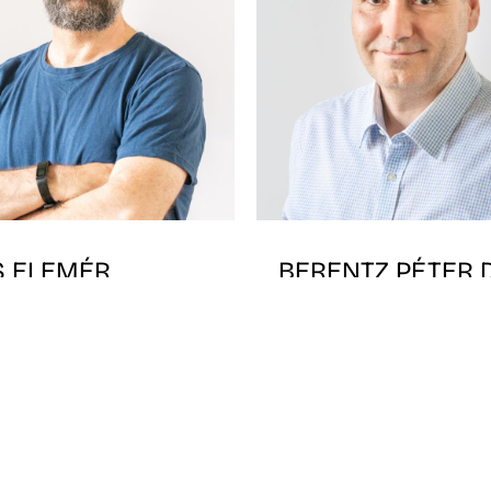
S ELEMÉR
BERENTZ PÉTER 
ON
egyetemi docens
tató
Képgrafika specializációf
lyvezető, ügyvivő
Képgrafika specializáció
a specializáció