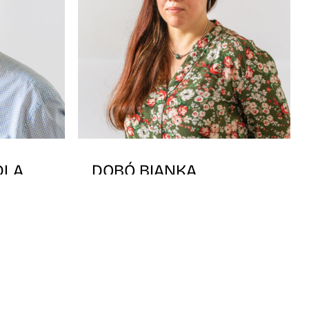
DLA
DOBÓ BIANKA
egyetemi adjunktus
elelős
Képgrafika specializáció