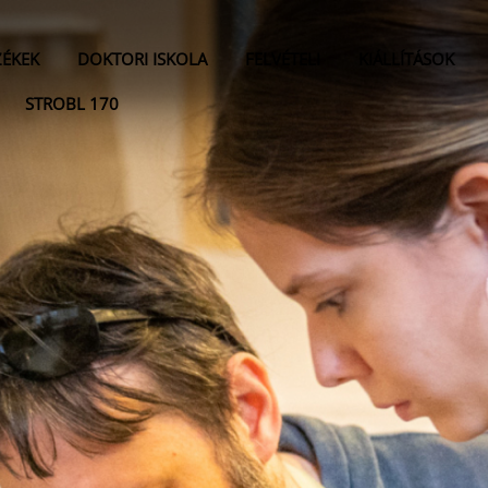
ZÉKEK
DOKTORI ISKOLA
FELVÉTELI
KIÁLLÍTÁSOK
STROBL 170