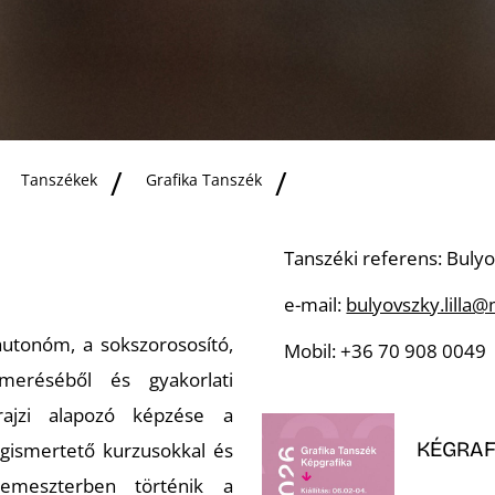
Ó
Tanszékek
Grafika Tanszék
Tanszéki referens: Bulyo
e-mail:
bulyovszky.lilla
autonóm, a sokszorososító,
Mobil: +36 70 908 0049
meréséből és gyakorlati
rajzi alapozó képzése a
KÉGRAF
gismertető kurzusokkal és
emeszterben történik a