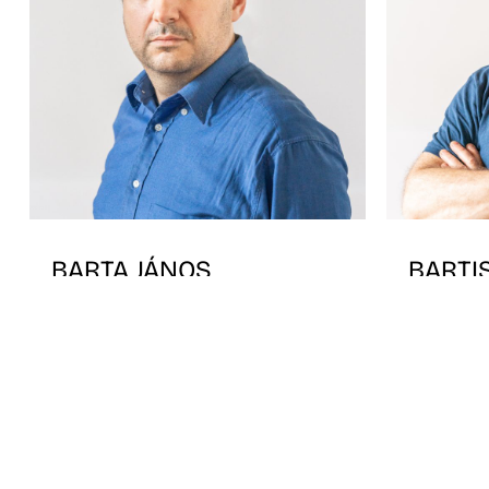
BARTA JÁNOS
BARTI
MÁRT
mesteroktató
mesterok
Képgrafika specializáció
szitaműhe
szakértő
Képgrafik