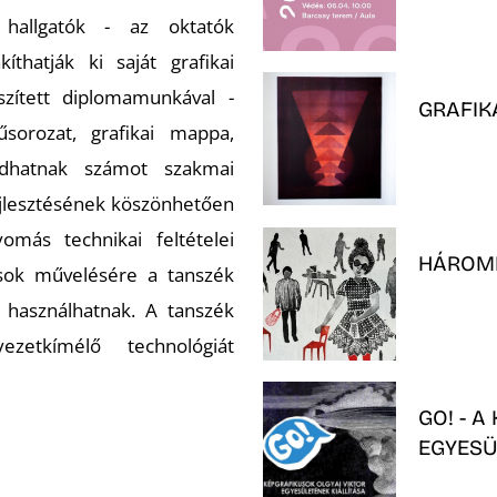
hallgatók - az oktatók
íthatják ki saját grafikai
szített diplomamunkával -
GRAFIK
űsorozat, grafikai mappa,
- adhatnak számot szakmai
ejlesztésének köszönhetően
ás technikai feltételei
HÁROM
rások művelésére a tanszék
 használhatnak. A tanszék
zetkímélő technológiát
GO! - 
EGYESÜ