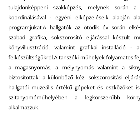
tulajdonképpeni szakképzés, melynek során a 
koordinálásával - egyéni elképzeléseik alapján alak
programjukat.A hallgatók az ötödik év során elké
szabad grafika, sokszorosító eljárással készült m
könyvillusztráció, valamint grafikai installáció 
felkészültségükről.A tanszéki műhelyek folyamatos f
a magasnyomás, a mélynyomás valamint a síknyom
biztosítottak; a különböző kézi sokszorosítási eljá
hallgatói muzeális értékű gépeket és eszközöket is
szitanyomóműhelyében a legkorszerűbb környe
alkalmazzuk.