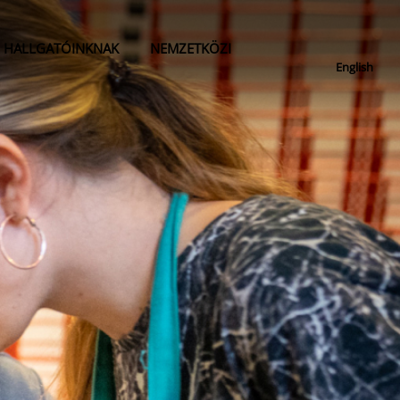
HALLGATÓINKNAK
NEMZETKÖZI
English