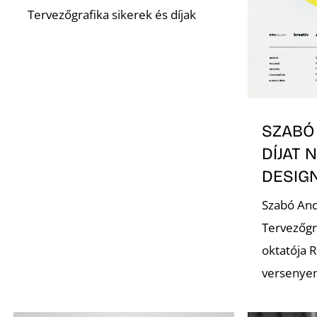
Tervezőgrafika sikerek és díjak
SZABÓ
DÍJAT 
DESIG
Szabó And
Tervezőgra
oktatója R
versenyen