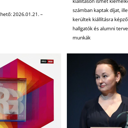
kiállításon ismét kiemel
számban kaptak díjat, ill
hető: 2026.01.21. –
kerültek kiállításra képző
hallgatók és alumni terve
munkák