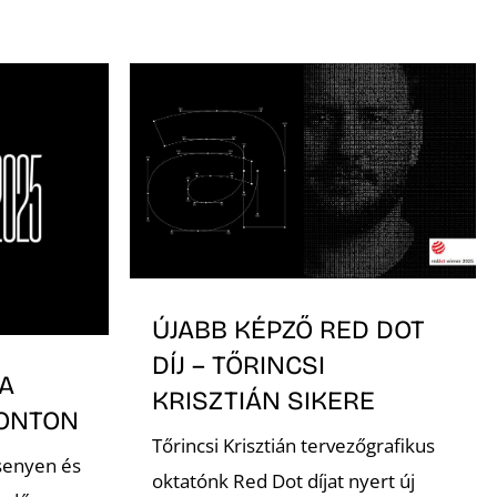
ÚJABB KÉPZŐ RED DOT
DÍJ – TŐRINCSI
A
KRISZTIÁN SIKERE
RONTON
Tőrincsi Krisztián tervezőgrafikus
senyen és
oktatónk Red Dot díjat nyert új