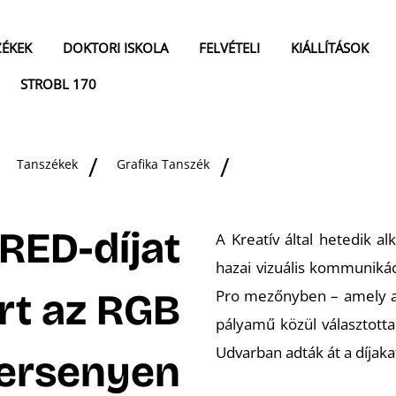
ZÉKEK
DOKTORI ISKOLA
FELVÉTELI
KIÁLLÍTÁSOK
STROBL 170
Tanszékek
Grafika Tanszék
RED-díjat
A Kreatív által hetedik 
hazai vizuális kommunikác
rt az RGB
Pro mezőnyben – amely a 
pályamű közül választotta
Udvarban adták át a díjaka
ersenyen