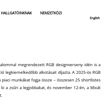
HALLGATÓINKNAK
NEMZETKÖZI
English
alkalommal megrendezett RGB designverseny idén is a
ió legkiemelkedőbb alkotásait díjazta. A 2025-ös RGB
piaci munkákat fogja össze – összesen 25 shortlistes
 ki a zsűri a legjobbakat, és november 12-én, a Mixát
t.