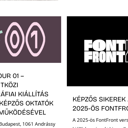
UR 01 –
TKÖZI
ÁFIAI KIÁLLÍTÁS
KÉPZŐS SIKEREK 
 KÉPZŐS OKTATÓK
2025-ÖS FONTF
MŰKÖDÉSÉVEL
A 2025-ös FontFront ver
 Budapest, 1061 Andrássy