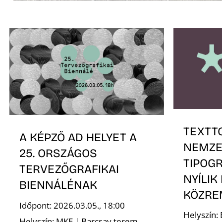
TEXTTO
A KÉPZŐ AD HELYET A
NEMZE
25. ORSZÁGOS
TIPOGR
TERVEZŐGRAFIKAI
NYÍLIK
BIENNÁLÉNAK
KÖZRE
Időpont: 2026.03.05., 18:00
Helyszín:
Helyszín: MKE | Barcsay terem