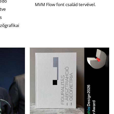
kedő
MVM Flow font család tervével.
etve
s
zőgrafikai