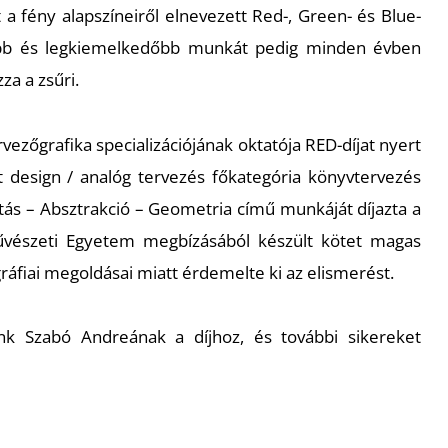
a fény alapszíneiről elnevezett Red-, Green- és Blue-
etibb és legkiemelkedőbb munkát pedig minden évben
zza a zsűri.
ezőgrafika specializációjának oktatója RED-díjat nyert
t design / analóg tervezés főkategória könyvtervezés
itás – Absztrakció – Geometria
című munkáját díjazta a
vészeti Egyetem megbízásából készült kötet magas
ográfiai megoldásai miatt érdemelte ki az elismerést.
unk Szabó Andreának a díjhoz, és további sikereket