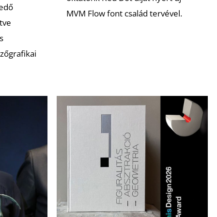
kedő
MVM Flow font család tervével.
etve
s
zőgrafikai