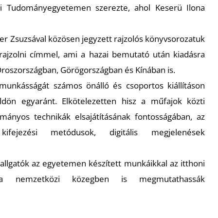
si Tudományegyetemen szerezte, ahol Keserü Ilona
r Zsuzsával közösen jegyzett rajzolós könyvsorozatuk
rajzolni
címmel, ami a hazai bemutató után kiadásra
Oroszországban, Görögországban és Kínában is.
 munkásságát számos önálló és csoportos kiállításon
öldön egyaránt. Elkötelezetten hisz a műfajok közti
mányos technikák elsajátításának fontosságában, az
 kifejezési metódusok, digitális megjelenések
hallgatók az egyetemen készített munkáikkal az itthoni
 a nemzetközi közegben is megmutathassák