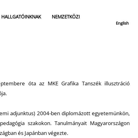
HALLGATÓINKNAK
NEMZETKÖZI
English
tembere óta az MKE Grafika Tanszék illusztráció
ója.
temi adjunktus) 2004-ben diplomázott egyetemünkön,
s pedagógia szakokon. Tanulmányait Magyarországon
szágban és Japánban végezte.