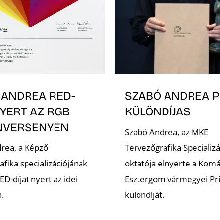
 ANDREA RED-
SZABÓ ANDREA P
NYERT AZ RGB
KÜLÖNDÍJAS
NVERSENYEN
Szabó Andrea, az MKE
rea, a Képző
Tervezőgrafika Specializá
fika specializációjának
oktatója elnyerte a Kom
ED-díjat nyert az idei
Esztergom vármegyei Prí
.
különdíját.