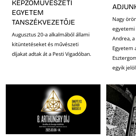
KÉPZŐMŰVÉSZETI
ADJUN
EGYETEM
Nagy öröm
TANSZÉKVEZETŐJE
egyetemi 
Augusztus 20-a alkalmából állami
Andrea, 
kitüntetéseket és művészeti
Egyetem 
díjakat adtak át a Pesti Vigadóban.
Esztergom
egyik jelöl