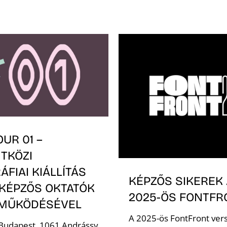
UR 01 –
TKÖZI
ÁFIAI KIÁLLÍTÁS
KÉPZŐS SIKEREK 
 KÉPZŐS OKTATÓK
2025-ÖS FONTF
MŰKÖDÉSÉVEL
A 2025-ös FontFront ver
 Budapest, 1061 Andrássy