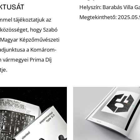
KTUSÁT
Helyszín: Barabás Villa Ga
Megtekinthető: 2025.05.9
mel tájékoztatjuk az
közösséget, hogy Szabó
a Magyar Képzőművészeti
adjunktusa a Komárom-
 vármegyei Prima Díj
tje.