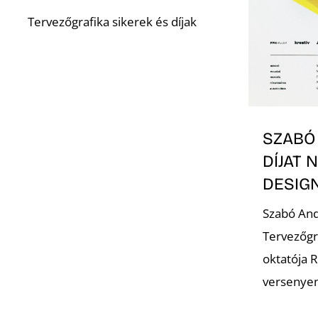
Tervezőgrafika sikerek és díjak
SZABÓ
DÍJAT 
DESIG
Szabó And
Tervezőgra
oktatója R
versenyen