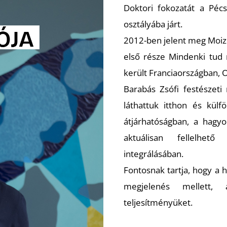
Doktori fokozatát a Péc
osztályába járt.
2012-ben jelent meg Moize
első része
Mindenki tud 
került Franciaországban, 
Barabás Zsófi festészeti
láthattuk itthon és külf
átjárhatóságban, a hagyo
aktuálisan fellelhető
integrálásában.
Fontosnak tartja, hogy a 
megjelenés mellett,
teljesítményüket.