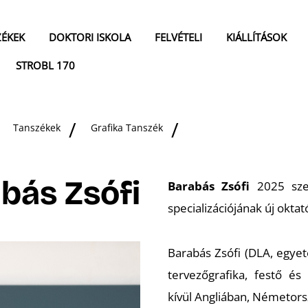
ZÉKEK
DOKTORI ISKOLA
FELVÉTELI
KIÁLLÍTÁSOK
STROBL 170
Tanszékek
Grafika Tanszék
bás Zsófi
Barabás Zsófi
2025 szep
specializációjának új oktat
Barabás Zsófi (DLA, egye
tervezőgrafika, festő é
kívül Angliában, Németor