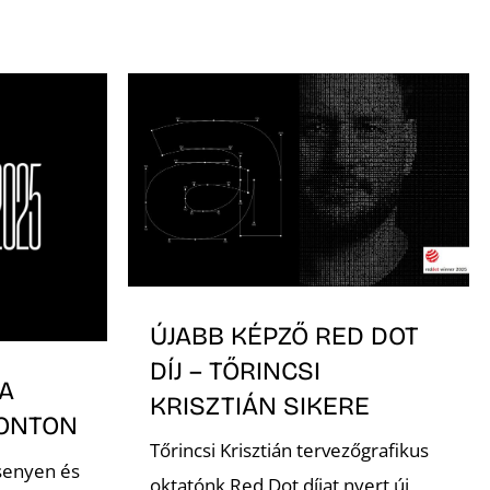
ÚJABB KÉPZŐ RED DOT
DÍJ – TŐRINCSI
A
KRISZTIÁN SIKERE
RONTON
Tőrincsi Krisztián tervezőgrafikus
senyen és
oktatónk Red Dot díjat nyert új