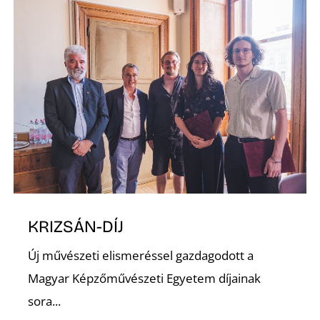
Z
KRIZSÁN-DÍJ
Új művészeti elismeréssel gazdagodott a
Magyar Képzőművészeti Egyetem díjainak
sora...