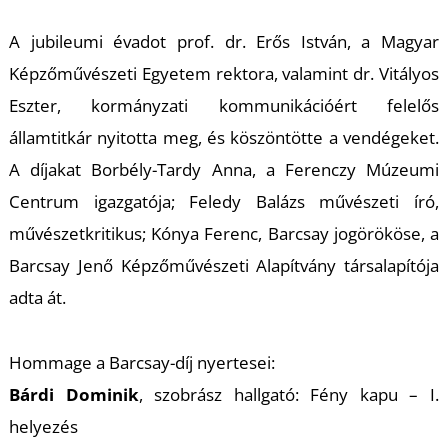
K
A jubileumi évadot prof. dr. Erős István, a Magyar
Képzőművészeti Egyetem rektora, valamint dr. Vitályos
Eszter, kormányzati kommunikációért felelős
államtitkár nyitotta meg, és köszöntötte a vendégeket.
A díjakat Borbély-Tardy Anna, a Ferenczy Múzeumi
Centrum igazgatója; Feledy Balázs művészeti író,
művészetkritikus; Kónya Ferenc, Barcsay jogörököse, a
Barcsay Jenő Képzőművészeti Alapítvány társalapítója
adta át.
Hommage a Barcsay-díj nyertesei:
Bárdi Dominik
, szobrász hallgató: Fény kapu – I.
helyezés