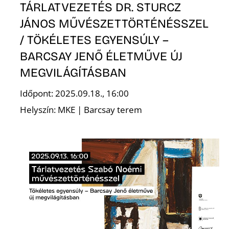
L
TÁRLATVEZETÉS DR. STURCZ
JÁNOS MŰVÉSZETTÖRTÉNÉSSZEL
/ TÖKÉLETES EGYENSÚLY –
BARCSAY JENŐ ÉLETMŰVE ÚJ
MEGVILÁGÍTÁSBAN
Időpont: 2025.09.18., 16:00
Helyszín: MKE | Barcsay terem