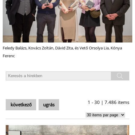
I
Feledy Balázs, Kovács Zoltán, Dávid Zita, és Vető Orsolya Lia, Kónya
Ferenc
1 - 30 | 7.486 items
következő
ugrás