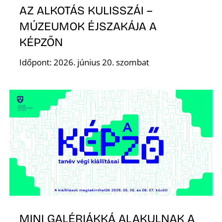
A
AZ ALKOTÁS KULISSZÁI –
MÚZEUMOK ÉJSZAKÁJA A
KÉPZŐN
Időpont: 2026. június 20. szombat
MINI GALÉRIÁKKÁ ALAKULNAK A