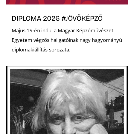
É
DIPLOMA 2026 #JÖVŐKÉPZŐ
Május 19-én indul a Magyar Képzőművészeti
Egyetem végzős hallgatóinak nagy hagyományú
diplomakiállítás-sorozata.
P