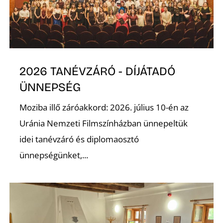
E
2026 TANÉVZÁRÓ - DÍJÁTADÓ
ÜNNEPSÉG
Moziba illő záróakkord: 2026. július 10-én az
Uránia Nemzeti Filmszínházban ünnepeltük
K
idei tanévzáró és diplomaosztó
ünnepségünket,...