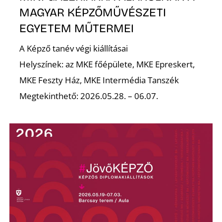
K
MAGYAR KÉPZŐMŰVÉSZETI
EGYETEM MŰTERMEI
A Képző tanév végi kiállításai
Helyszínek: az MKE főépülete, MKE Epreskert,
MKE Feszty Ház, MKE Intermédia Tanszék
Megtekinthető: 2026.05.28. – 06.07.