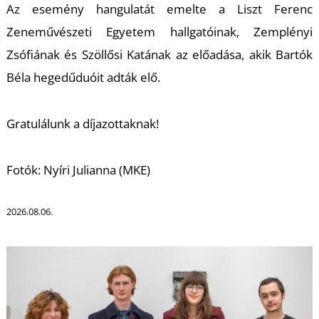
U
Az esemény hangulatát emelte a Liszt Ferenc
Zeneművészeti Egyetem hallgatóinak, Zemplényi
Zsófiának és Szöllősi Katának az előadása, akik Bartók
Béla hegedűduóit adták elő.
Gratulálunk a díjazottaknak!
Á
Fotók: Nyíri Julianna (MKE)
2026.08.06.