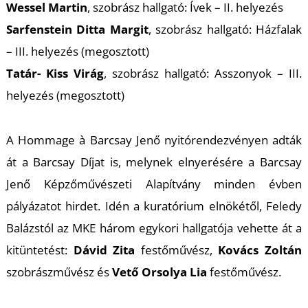
T
Wessel Martin
, szobrász hallgató: Ívek – II. helyezés
Sarfenstein Ditta Margit
, szobrász hallgató: Házfalak
– III. helyezés (megosztott)
Tatár- Kiss Virág
, szobrász hallgató: Asszonyok – III.
helyezés (megosztott)
A Hommage à Barcsay Jenő nyitórendezvényen adták
át a Barcsay Díjat is, melynek elnyerésére a Barcsay
Jenő Képzőművészeti Alapítvány minden évben
pályázatot hirdet. Idén a kuratórium elnökétől, Feledy
Balázstól az MKE három egykori hallgatója vehette át a
kitüntetést:
Dávid Zita
festőművész,
Kovács Zoltán
szobrászművész és
Vető Orsolya Lia
festőművész.