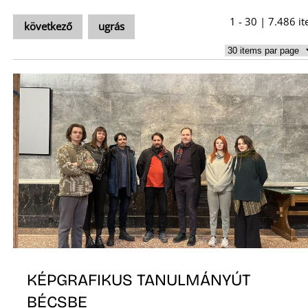
A
1 - 30 | 7.486 i
következő
ugrás
KÉPGRAFIKUS TANULMÁNYÚT
BÉCSBE