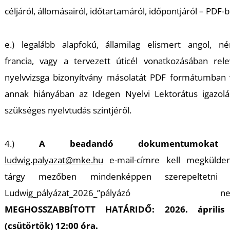
U
céljáról, állomásairól, időtartamáról, időpontjáról – PDF-
e.) legalább alapfokú, államilag elismert angol, né
francia, vagy a tervezett úticél vonatkozásában rel
nyelvvizsga bizonyítvány másolatát PDF formátumban 
annak hiányában az Idegen Nyelvi Lektorátus igazolá
Á
szükséges nyelvtudás szintjéről.
4.)
A beadandó dokumentumokat
ludwig.palyazat@mke.hu
e-mail-címre kell megkülden
tárgy mezőben mindenképpen szerepeltetni k
Ludwig_pályázat_2026_”pályázó neve
MEGHOSSZABBÍTOTT HATÁRIDŐ: 2026. április
(csütörtök) 12:00 óra.