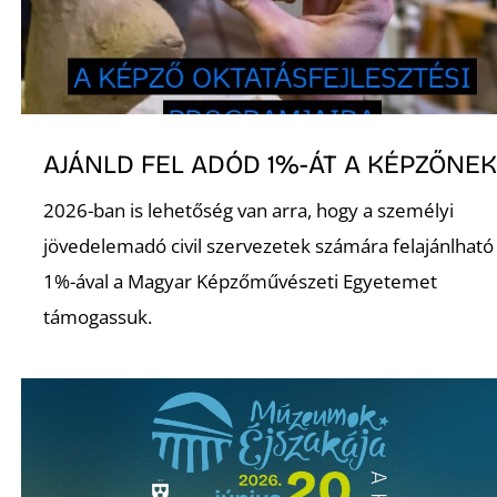
É
AJÁNLD FEL ADÓD 1%-ÁT A KÉPZŐNE
2026-ban is lehetőség van arra, hogy a személyi
P
jövedelemadó civil szervezetek számára felajánlható
1%-ával a Magyar Képzőművészeti Egyetemet
támogassuk.