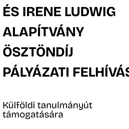
A
ÉS IRENE LUDWIG
ALAPÍTVÁNY
ÖSZTÖNDÍJ
PÁLYÁZATI FELHÍVÁ
Külföldi tanulmányút
támogatására