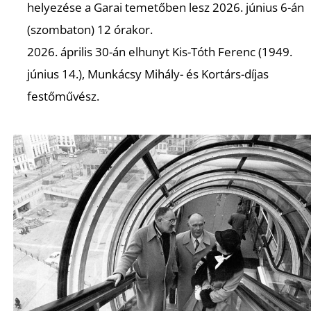
L
helyezése a Garai temetőben lesz 2026. június 6-án
(szombaton) 12 órakor.
2026. április 30-án elhunyt Kis-Tóth Ferenc (1949.
június 14.), Munkácsy Mihály- és Kortárs-díjas
festőművész.