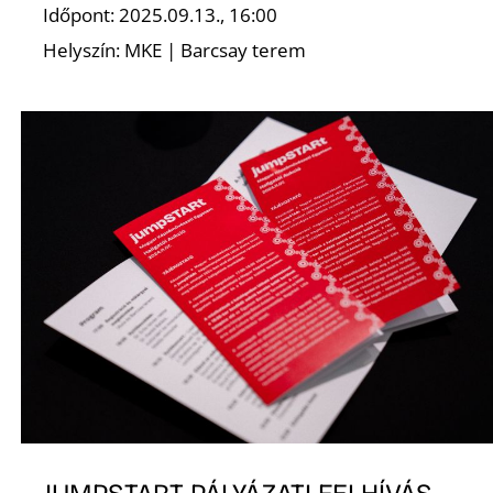
Időpont: 2025.09.13., 16:00
Helyszín: MKE | Barcsay terem
S
JUMPSTART PÁLYÁZATI FELHÍVÁS