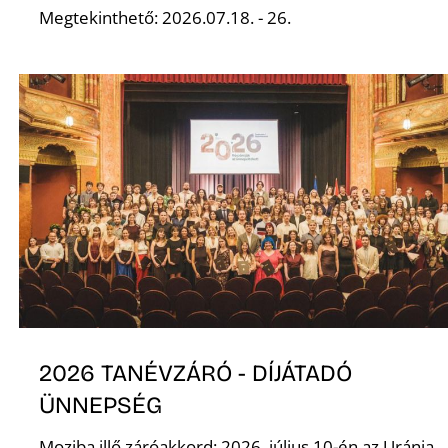
Megtekinthető: 2026.07.18. - 26.
D
2026 TANÉVZÁRÓ - DÍJÁTADÓ
ÜNNEPSÉG
Moziba illő záróakkord: 2026. július 10-én az Uránia