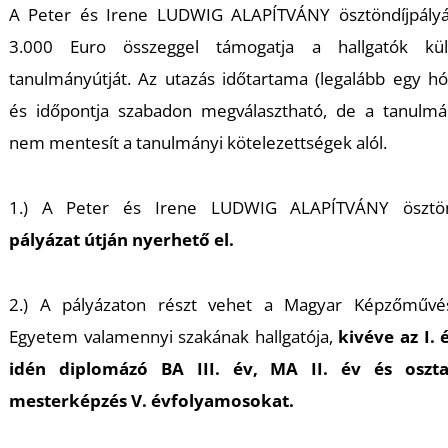
K
A Peter és Irene LUDWIG ALAPÍTVÁNY ösztöndíjpályá
3.000 Euro összeggel támogatja a hallgatók külf
tanulmányútját. Az utazás időtartama (legalább egy h
és időpontja szabadon megválasztható, de a tanulmá
nem mentesít a tanulmányi kötelezettségek alól.
1.) A Peter és Irene LUDWIG ALAPÍTVÁNY ösztön
pályázat útján nyerhető el.
2.) A pályázaton részt vehet a Magyar Képzőművés
Egyetem valamennyi szakának hallgatója,
kivéve az I. 
idén diplomázó BA III. év, MA II. év és oszta
mesterképzés V. évfolyamosokat.