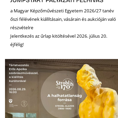
a Magyar Képzőművészeti Egyetem 2026/27 tanév
Z
őszi félévének kiállításain, vásárain és aukcióján való
részvételre
Jelentkezés az űrlap kitöltésével 2026. július 20.
éjfélig!