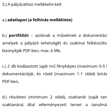
T
3.) A pályázathoz mellékelni kell:
a.)
adatlapot (a felhívás melléklete)
b.)
portfóliót
– azoknak a műveknek a dokumentáció
amelyek a pályázó tehetségét és szakmai felkészülts
bizonyítják PDF-ben, max. 6 Mb,
c.) 2 db kiválasztott saját mű fényképes (maximum 5-5 
dokumentációját, és rövid (maximum 1-1 oldal) leírá
PDF-ben,
d.) részletes (minimum 2 oldal), szaktanár (saját ta
szaktanára) által véleményezett tervet a tanulmá