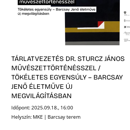
T
TÁRLATVEZETÉS DR. STURCZ JÁNOS
A
MŰVÉSZETTÖRTÉNÉSSZEL /
TÖKÉLETES EGYENSÚLY – BARCSAY
JENŐ ÉLETMŰVE ÚJ
MEGVILÁGÍTÁSBAN
Időpont: 2025.09.18., 16:00
Helyszín: MKE | Barcsay terem