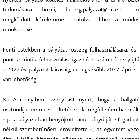
tudomására hozni, ludwig.palyazat@mke.hu c
S
megküldött kérelemmel, csatolva ehhez a módosí
munkatervet.
Fenti estekben a pályázati összeg felhasználására, és 
pont szerinti a felhasználást igazoló beszámoló benyújt
a 2027.évi pályázat kiírásáig, de legkésőbb 2027. április 
van lehetőség.
8.) Amennyiben bizonyítást nyert, hogy a hallgat
ösztöndíjat nem rendeltetésének megfelelően használt
– pl. a pályázatban benyújtott tanulmányútját elfogadha
nélkül szembetűnően lerövidítette –, az egyetem vez