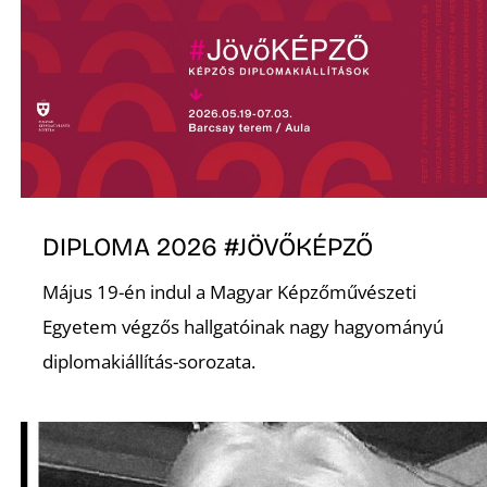
R
DIPLOMA 2026 #JÖVŐKÉPZŐ
Május 19-én indul a Magyar Képzőművészeti
Egyetem végzős hallgatóinak nagy hagyományú
diplomakiállítás-sorozata.