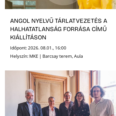
E
ANGOL NYELVŰ TÁRLATVEZETÉS A
HALHATATLANSÁG FORRÁSA CÍMŰ
KIÁLLÍTÁSON
Időpont: 2026. 08.01., 16:00
Helyszín: MKE | Barcsay terem, Aula
K