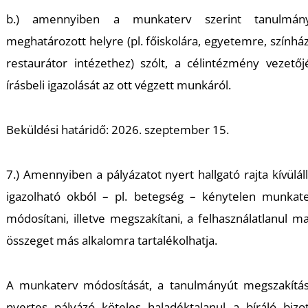
b.) amennyiben a munkaterv szerint tanulmány
meghatározott helyre (pl. főiskolára, egyetemre, színhá
restaurátor intézethez) szólt, a célintézmény vezető
I
írásbeli igazolását az ott végzett munkáról.
Beküldési határidő: 2026. szeptember 15.
7.) Amennyiben a pályázatot nyert hallgató rajta kívülál
igazolható okból – pl. betegség – kénytelen munkate
módosítani, illetve megszakítani, a felhasználatlanul m
összeget más alkalomra tartalékolhatja.
A munkaterv módosítását, a tanulmányút megszakítás
nyertes pályázó köteles haladéktalanul a bíráló bizo