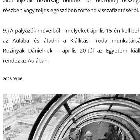
által kijelölt bizottság dönthet az ösztöndíj össze
részben vagy teljes egészében történő visszafizetéséről.
9.) A pályázók műveiből – melyeket április 15-én kell be
az Aulába és átadni a Kiállítási Iroda munkatársá
Rozinyák Dánielnek – április 20-tól az Egyetem kiáll
rendez az Aulában.
2026.08.06.