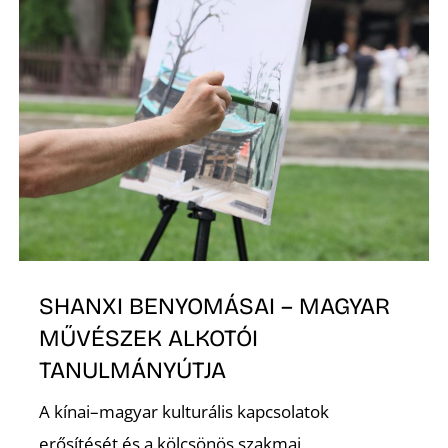
O
SHANXI BENYOMÁSAI – MAGYAR
MŰVÉSZEK ALKOTÓI
TANULMÁNYÚTJA
A kínai–magyar kulturális kapcsolatok
erősítését és a kölcsönös szakmai