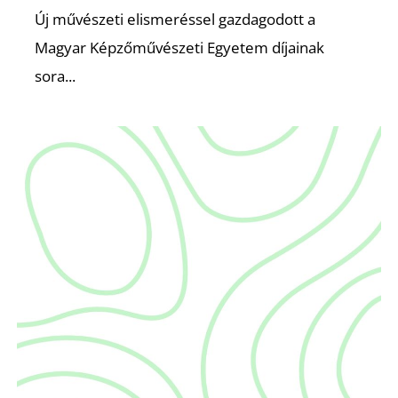
E
Új művészeti elismeréssel gazdagodott a
Magyar Képzőművészeti Egyetem díjainak
sora...
K