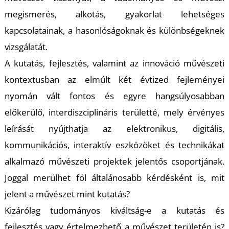
T
megismerés, alkotás, gyakorlat lehetséges
kapcsolatainak, a hasonlóságoknak és különbségeknek
vizsgálatát.
A kutatás, fejlesztés, valamint az innováció művészeti
kontextusban az elmúlt két évtized fejleményei
nyomán vált fontos és egyre hangsúlyosabban
előkerülő, interdiszciplináris területté, mely érvényes
leírását nyújthatja az elektronikus, digitális,
kommunikációs, interaktív eszközöket és technikákat
alkalmazó művészeti projektek jelentős csoportjának.
Joggal merülhet föl általánosabb kérdésként is, mit
jelent a művészet mint kutatás?
Kizárólag tudományos kiváltság-e a kutatás és
fejlesztés vagy értelmezhető a művészet területén is?