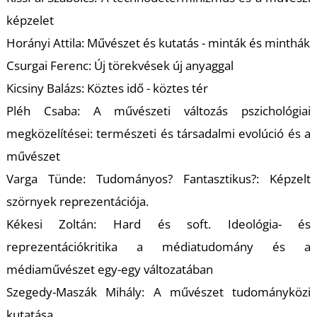
képzelet
Horányi Attila: Művészet és kutatás - minták és minthák
Csurgai Ferenc: Új törekvések új anyaggal
Kicsiny Balázs: Köztes idő - köztes tér
L
Pléh Csaba: A művészeti változás pszichológiai
megközelítései: természeti és társadalmi evolúció és a
művészet
Varga Tünde: Tudományos? Fantasztikus?: Képzelt
szörnyek reprezentációja.
Kékesi Zoltán: Hard és soft. Ideológia- és
reprezentációkritika a médiatudomány és a
médiaművészet egy-egy változatában
Szegedy-Maszák Mihály: A művészet tudományközi
kutatása