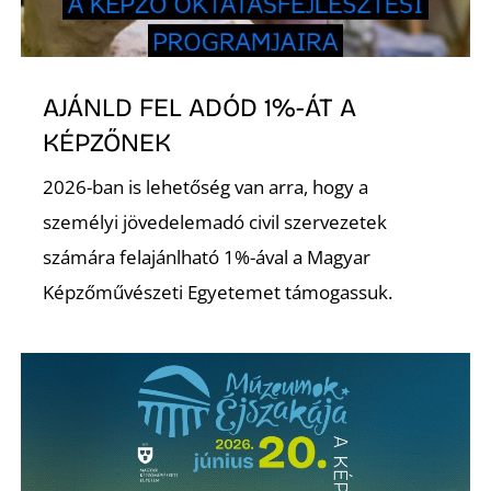
K
AJÁNLD FEL ADÓD 1%-ÁT A
KÉPZŐNEK
2026-ban is lehetőség van arra, hogy a
személyi jövedelemadó civil szervezetek
számára felajánlható 1%-ával a Magyar
Képzőművészeti Egyetemet támogassuk.