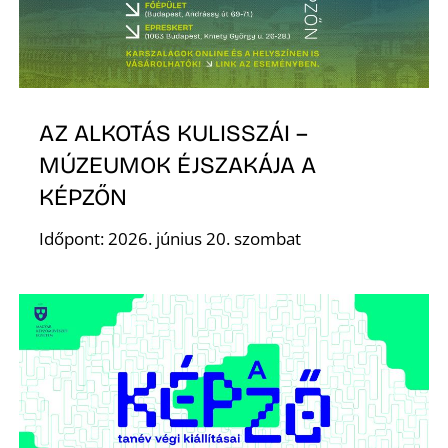
É
AZ ALKOTÁS KULISSZÁI –
MÚZEUMOK ÉJSZAKÁJA A
KÉPZŐN
P
Időpont: 2026. június 20. szombat