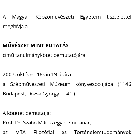
A
A Magyar Képzőművészeti Egyetem tisztelettel
meghívja a
MŰVÉSZET MINT KUTATÁS
című tanulmánykötet bemutatójára,
2007. október 18-án 19 órára
a Szépművészeti Múzeum könyvesboltjába (1146
Budapest, Dózsa György út 41.)
A kötetet bemutatja:
Prof. Dr. Szabó Miklós egyetemi tanár,
az MTA Filozófiai és Történelemtudományok