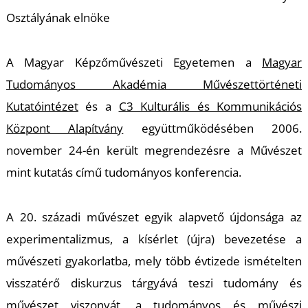
K
Osztályának elnöke
A Magyar Képzőművészeti Egyetemen a
Magyar
Tudományos Akadémia Művészettörténeti
Kutatóintézet
és a
C3 Kulturális és Kommunikációs
Központ Alapítvány
együttműködésében 2006.
november 24-én került megrendezésre a Művészet
mint kutatás című tudományos konferencia.
A 20. századi művészet egyik alapvető újdonsága az
experimentalizmus, a kísérlet (újra) bevezetése a
művészeti gyakorlatba, mely több évtizede ismételten
visszatérő diskurzus tárgyává teszi tudomány és
művészet viszonyát, a tudományos és művészi