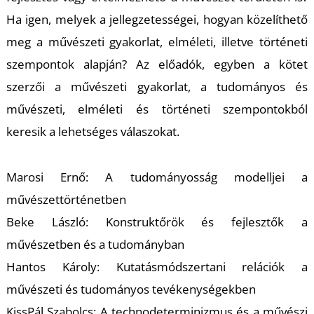
U
Ha igen, melyek a jellegzetességei, hogyan közelíthető
meg a művészeti gyakorlat, elméleti, illetve történeti
szempontok alapján? Az előadók, egyben a kötet
szerzői a művészeti gyakorlat, a tudományos és
művészeti, elméleti és történeti szempontokból
keresik a lehetséges válaszokat.
Á
Marosi Ernő: A tudományosság modelljei a
művészettörténetben
Beke László: Konstruktőrök és fejlesztők a
művészetben és a tudományban
Hantos Károly: Kutatásmódszertani relációk a
művészeti és tudományos tevékenységekben
KissPál Szabolcs: A technodeterminizmus és a művészi