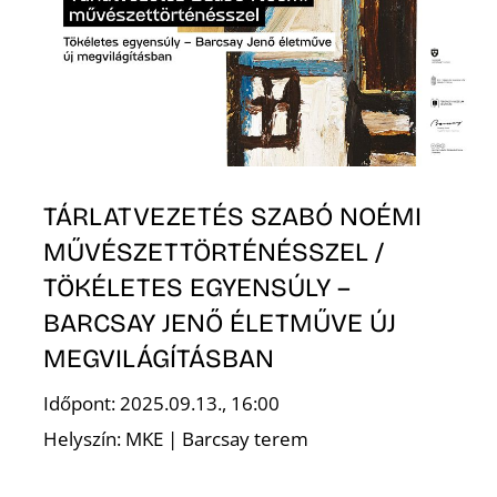
T
TÁRLATVEZETÉS SZABÓ NOÉMI
A
MŰVÉSZETTÖRTÉNÉSSZEL /
TÖKÉLETES EGYENSÚLY –
BARCSAY JENŐ ÉLETMŰVE ÚJ
MEGVILÁGÍTÁSBAN
Időpont: 2025.09.13., 16:00
Helyszín: MKE | Barcsay terem