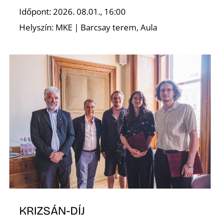
K
Időpont: 2026. 08.01., 16:00
Helyszín: MKE | Barcsay terem, Aula
KRIZSÁN-DÍJ