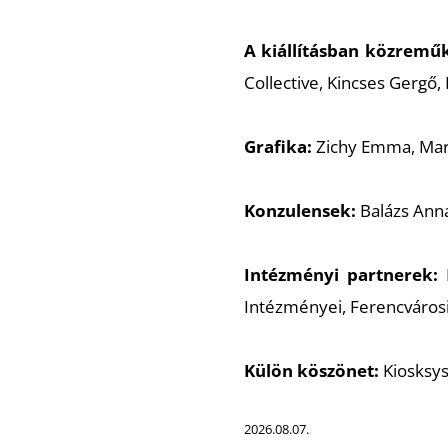
A kiállításban közrem
Collective, Kincses Gergő,
Grafika:
Zichy Emma, Ma
Konzulensek:
Balázs Anna
Intézményi partnerek:
B
Intézményei, Ferencváro
Külön köszönet:
Kiosksys
2026.08.07.