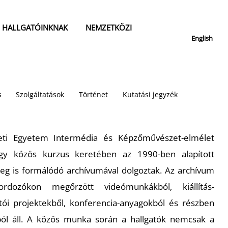
HALLGATÓINKNAK
NEMZETKÖZI
English
s
Szolgáltatások
Történet
Kutatási jegyzék
ti Egyetem Intermédia és Képzőművészet-elmélet
egy közös kurzus keretében az 1990-ben alapított
leg is formálódó archívumával dolgoztak. Az archívum
ordozókon megőrzött videómunkákból, kiállítás-
tói projektekből, konferencia-anyagokból és részben
ból áll. A közös munka során a hallgatók nemcsak a