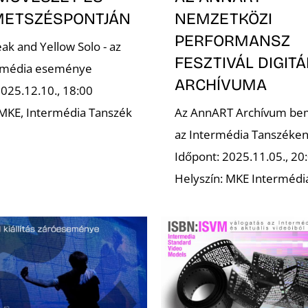
NEMZETKÖZI
METSZÉSPONTJÁN
PERFORMANSZ
ak and Yellow Solo - az
FESZTIVÁL DIGITÁ
rmédia eseménye
ARCHÍVUMA
2025.12.10., 18:00
Az AnnART Archívum be
 MKE, Intermédia Tanszék
az Intermédia Tanszéke
Időpont: 2025.11.05., 20
Helyszín: MKE Intermédi