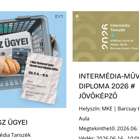
INTERMÉDIA-MŰ
DIPLOMA 2026 #
JÖVŐKÉPZŐ
Helyszín: MKE | Barcsay 
Aula
SZ ÜGYEI
Megtekinthető: 2026.06.
édia Tanszék
Védés: 2026.06.16., 10: