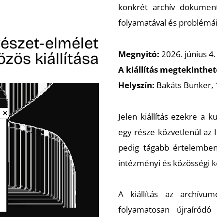
konkrét archív dokument
folyamatával és problémáiv
észet-elmélet
Megnyitó:
2026. június 4.
zös kiállítása
A kiállítás megtekinthe
Helyszín:
Bakáts Bunker, 
Jelen kiállítás ezekre a 
egy része közvetlenül az
pedig tágabb értelemben 
intézményi és közösségi k
A kiállítás az archív
folyamatosan újraíród