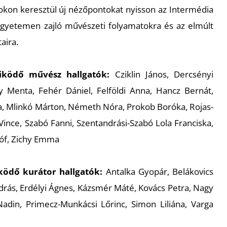
gokon keresztül új nézőpontokat nyisson az Intermédia
egyetemen zajló művészeti folyamatokra és az elmúlt
aira.
űködő művész hallgatók:
Cziklin János, Dercsényi
y Menta, Fehér Dániel, Felföldi Anna, Hancz Bernát,
, Mlinkó Márton, Németh Nóra, Prokob Boróka, Rojas-
ince, Szabó Fanni, Szentandrási-Szabó Lola Franciska,
tóf, Zichy Emma
ködő kurátor hallgatók:
Antalka Gyopár, Belákovics
ndrás, Erdélyi Ágnes, Kázsmér Máté, Kovács Petra, Nagy
Nadin, Primecz-Munkácsi Lőrinc, Simon Liliána, Varga