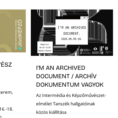
VÉSZ
I’M AN ARCHIVED
DOCUMENT / ARCHÍV
DOKUMENTUM VAGYOK
terem,
Az Intermédia és Képzőművészet-
elmélet Tanszék hallgatóinak
16 -18.
közös kiállítása
00