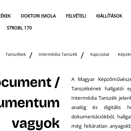
ZÉKEK
DOKTORI ISKOLA
FELVÉTELI
KIÁLLÍTÁSOK
STROBL 170
Tanszékek
Intermédia Tanszék
Kapcsolat
Képzé
ocument /
A Magyar Képzőművésze
Tanszékének hallgatói 
kumentum
Intermédia Tanszék jelen
analóg és digitális h
dokumentációkból, hallga
vagyok
még feltáratlan anyagok