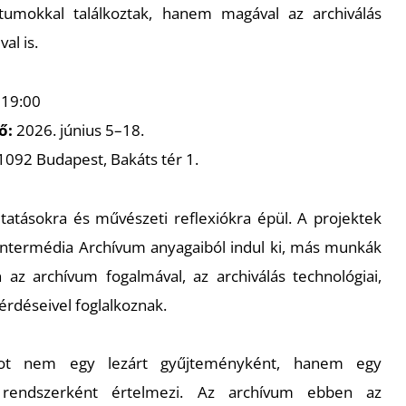
umokkal találkoztak, hanem magával az archiválás
al is.
 19:00
tő:
2026. június 5–18.
1092 Budapest, Bakáts tér 1.
kutatásokra és művészeti reflexiókra épül. A projektek
 Intermédia Archívum anyagaiból indul ki, más munkák
az archívum fogalmával, az archiválás technológiai,
érdéseivel foglalkoznak.
umot nem egy lezárt gyűjteményként, hanem egy
ó rendszerként értelmezi. Az archívum ebben az