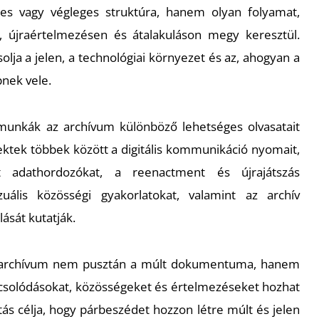
s vagy végleges struktúra, hanem olyan folyamat,
, újraértelmezésen és átalakuláson megy keresztül.
olja a jelen, a technológiai környezet és az, ahogyan a
nek vele.
 munkák az archívum különböző lehetséges olvasatait
ojektek többek között a digitális kommunikáció nyomait,
t adathordozókat, a reenactment és újrajátszás
zuális közösségi gyakorlatokat, valamint az archív
lását kutatják.
 archívum nem pusztán a múlt dokumentuma, hanem
pcsolódásokat, közösségeket és értelmezéseket hozhat
lítás célja, hogy párbeszédet hozzon létre múlt és jelen