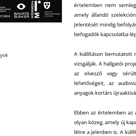
értelemben nem semlege
amely állandó szelekción
Jelentését mindig befolyás
befogadók kapcsolatba lép
A kiállításon bemutatott
gyok
vizsgálják. A hallgatói pr
az elvesző vagy sérül
lehetőségeit, az audiovi
anyagok kortárs újraaktivá
Ebben az értelemben az
olyan közeg, amely új ka
létre a jelenben is. A kiál