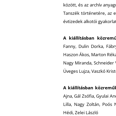
között, és az archív anya
Tanszék történetére, az 
évtizedek alkotói gyakorlat
A kiállításban közrem
Fanny, Dulin Dorka, Fábr
Haszon Ákos, Marton Réka
Nagy Miranda, Schneider V
Üveges Lujza, Vaszkó Kris
A kiállításban közremű
Ajna, Gál Zsófia, Gyulai A
Lilla, Nagy Zoltán, Poós 
Hédi, Zelei László