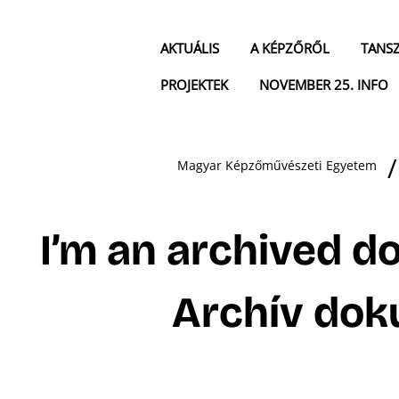
AKTUÁLIS
A KÉPZŐRŐL
TANS
PROJEKTEK
NOVEMBER 25. INFO
Magyar Képzőművészeti Egyetem
I’m an archived d
Archív do