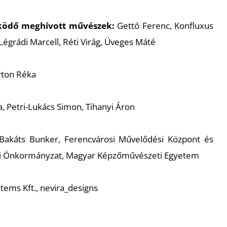
űködő meghívott művészek:
Gettó Ferenc, Konfluxus
 Légrádi Marcell, Réti Virág, Üveges Máté
rton Réka
, Petri-Lukács Simon, Tihanyi Áron
akáts Bunker, Ferencvárosi Művelődési Központ és
si Önkormányzat, Magyar Képzőművészeti Egyetem
tems Kft., nevira_designs