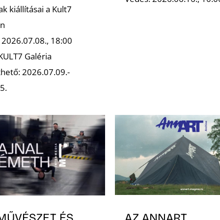
k kiállításai a Kult7
an
 2026.07.08., 18:00
 KULT7 Galéria
hető: 2026.07.09.-
5.
AZ ANNART
MŰVÉSZET ÉS