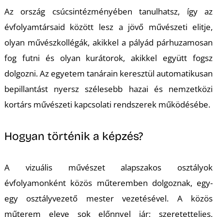
Az ország csúcsintézményében tanulhatsz, így az
évfolyamtársaid között lesz a jövő művészeti elitje,
olyan művészkollégák, akikkel a pályád párhuzamosan
fog futni és olyan kurátorok, akikkel együtt fogsz
dolgozni. Az egyetem tanárain keresztül automatikusan
bepillantást nyersz szélesebb hazai és nemzetközi
kortárs művészeti kapcsolati rendszerek működésébe.
Hogyan történik a képzés?
A vizuális művészet alapszakos osztályok
évfolyamonként közös műteremben dolgoznak, egy-
egy osztályvezető mester vezetésével. A közös
műterem eleve sok előnnyel jár; szeretetteljes,