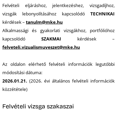
Felvételi eljáráshoz, jelentkezéshez, vizsgadíjhoz,
vizsgák lebonyolításához kapcsolódó
TECHNIKAI
kérdések –
tanulm@mke.hu
Alkalmassági és gyakorlati vizsgákhoz, portfólióhoz
kapcsolódó
SZAKMAI
kérdések –
felveteli.vizualismuveszet@mke.hu
Az oldalon elérhető felvételi információk legutóbbi
módosítási dátuma:
2026.01.21.
(2026. évi általános felvételi információk
közzététele)
Felvételi vizsga szakaszai