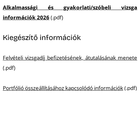
Alkalmassági és gyakorlati/szóbeli vizsga
információk 2026
(.pdf)
Kiegészítő információk
Felvételi vizsgadíj befizetésének, átutalásának menete
(.pdf)
Portfólió összeállításához kapcsolódó információk
(.pdf)
Nyilatkozat portfólióhoz
(.docx)
Szállásigénylő adatlap felvételi gyakorlati vizsgákhoz
(.docx)