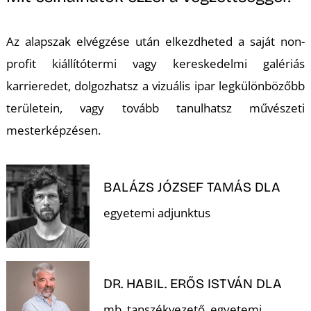
Az alapszak elvégzése után elkezdheted a saját non-
profit kiállítótermi vagy kereskedelmi galériás
karrieredet, dolgozhatsz a vizuális ipar legkülönbözőbb
területein, vagy tovább tanulhatsz művészeti
mesterképzésen.
BALÁZS JÓZSEF TAMÁS DLA
egyetemi adjunktus
DR. HABIL. ERŐS ISTVÁN DLA
mb. tanszékvezető, egyetemi