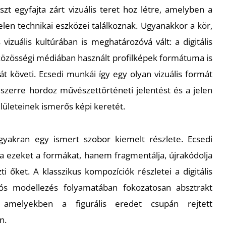
t egyfajta zárt vizuális teret hoz létre, amelyben a
len technikai eszközei találkoznak. Ugyanakkor a kör,
vizuális kultúrában is meghatározóvá vált: a digitális
közösségi médiában használt profilképek formátuma is
át követi. Ecsedi munkái így egy olyan vizuális formát
yszerre hordoz művészettörténeti jelentést és a jelen
lületeinek ismerős képi keretét.
gyakran egy ismert szobor kiemelt részlete. Ecsedi
 ezeket a formákat, hanem fragmentálja, újrakódolja
zti őket. A klasszikus kompozíciók részletei a digitális
ós modellezés folyamatában fokozatosan absztrakt
, amelyekben a figurális eredet csupán rejtett
n.