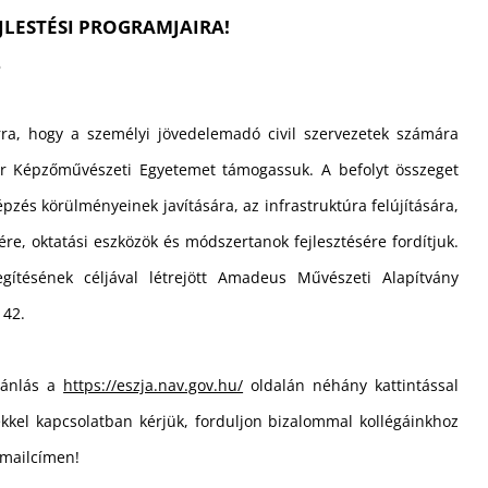
JLESTÉSI PROGRAMJAIRA!
2
ra, hogy a személyi jövedelemadó civil szervezetek számára
ar Képzőművészeti Egyetemet támogassuk. A befolyt összeget
épzés körülményeinek javítására, az infrastruktúra felújítására,
re, oktatási eszközök és módszertanok fejlesztésére fordítjuk.
gítésének céljával létrejött Amadeus Művészeti Alapítvány
142.
jánlás a
https://eszja.nav.gov.hu/
oldalán néhány kattintással
tekkel kapcsolatban kérjük, forduljon bizalommal kollégáinkhoz
mailcímen!