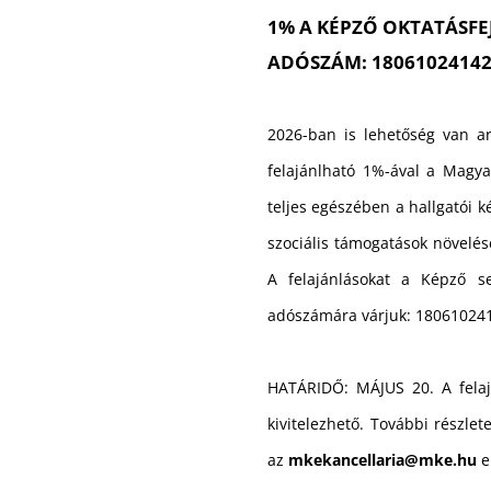
1% A KÉPZŐ OKTATÁSFE
ADÓSZÁM: 1806102414
2026-ban is lehetőség van ar
felajánlható 1%-ával a Magy
teljes egészében a hallgatói k
szociális támogatások növelésé
A felajánlásokat a Képző se
adószámára várjuk: 18061024
HATÁRIDŐ: MÁJUS 20. A fela
kivitelezhető. További részle
az
mkekancellaria@mke.hu
e