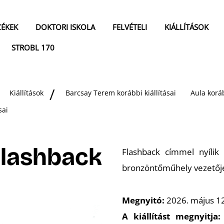
ZÉKEK
DOKTORI ISKOLA
FELVÉTELI
KIÁLLÍTÁSOK
STROBL 170
Kiállítások
Barcsay Terem korábbi kiállításai
Aula koráb
sai
 Flashback
Flashback
címmel nyílik k
bronzöntőműhely vezetőjé
Megnyitó:
2026. május 12
A kiállítást megnyitja: