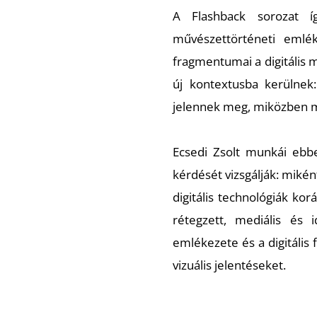
A
Flashback
sorozat íg
művészettörténeti emlék
fragmentumai a digitális 
új kontextusba kerülnek:
jelennek meg, miközben me
Ecsedi Zsolt munkái ebb
kérdését vizsgálják: mikén
digitális technológiák ko
rétegzett, mediális és 
emlékezete és a digitális
vizuális jelentéseket.