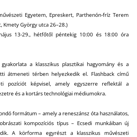
űvészeti Egyetem, Epreskert, Parthenón-fríz Terem
t, Kmety György utca 26–28.)
jus 13-29., hétfőtől péntekig 10:00 és 18:00 óra
 gyakorlata a klasszikus plasztikai hagyomány és a
zötti átmeneti térben helyezkedik el.
Flashback
című
i pozíciót képvisel, amely egyszerre reflektál a
zetre és a kortárs technológiai médiumokra.
tondó formátum – amely a reneszánsz óta használatos,
zobrászati kompozíciós típus – Ecsedi munkáiban új
odik. A körforma egyrészt a klasszikus művészeti