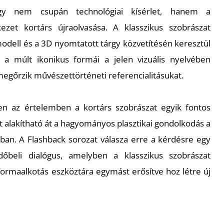
y nem csupán technológiai kísérlet, hanem a
ezet kortárs újraolvasása. A klasszikus szobrászat
modell és a 3D nyomtatott tárgy közvetítésén keresztül
 a múlt ikonikus formái a jelen vizuális nyelvében
gőrzik művészettörténeti referencialitásukat.
en az értelemben a kortárs szobrászat egyik fontos
t alakítható át a hagyományos plasztikai gondolkodás a
rában. A
Flashback
sorozat válasza erre a kérdésre egy
időbeli dialógus, amelyben a klasszikus szobrászat
 formaalkotás eszköztára egymást erősítve hoz létre új