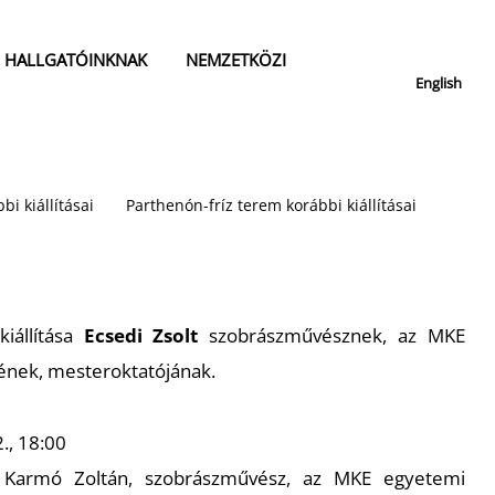
HALLGATÓINKNAK
NEMZETKÖZI
English
bi kiállításai
Parthenón-fríz terem korábbi kiállításai
iállítása
Ecsedi Zsolt
szobrászművésznek,
az MKE
nek, mesteroktatójának.
., 18:00
Karmó Zoltán, szobrászművész, az MKE egyetemi