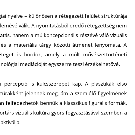
ai nyelve – különösen a rétegezett felület struktúrája
elemévé válik. A nyomtatásból eredő rétegzettség nem
atás, hanem a mű koncepcionális részévé váló vizuális
ás és a materiális tárgy közötti átmenet lenyomata. A
őréteget is hordoz, amely a múlt művészettörténeti
chnológiai mediációját egyszerre teszi érzékelhetővé.
 percepció is kulcsszerepet kap. A plasztikák első
ruktúrákként jelennek meg, ám a szemlélő figyelmének
n felfedezhetők bennük a klasszikus figurális formák.
kortárs vizuális kultúra gyors fogyasztásával szemben a
aktiválja.