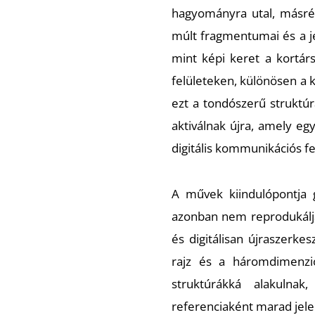
hagyományra utal, másrész
múlt fragmentumai és a je
mint képi keret a kortárs 
felületeken, különösen a 
ezt a tondószerű struktúr
aktiválnak újra, amely eg
digitális kommunikációs fe
A művek kiindulópontja 
azonban nem reprodukálja
és digitálisan újraszerkes
rajz és a háromdimenzi
struktúrákká alakulnak
referenciaként marad jele