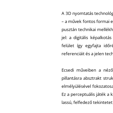
A 3D nyomtatás technológi
– a művek fontos formai 
pusztán technikai mellékh
jel: a digitális képalkot
felület így egyfajta id
referenciáit és a jelen te
Ecsedi műveiben a nézői
pillantásra absztrakt st
elmélyülésével fokozatosa
Ez a perceptuális játék a 
lassú, felfedező tekintetet 