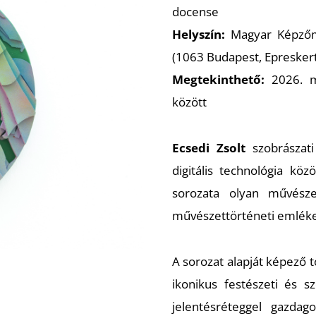
docense
Helyszín:
Magyar Képzőm
(1063 Budapest, Epresker
Megtekinthető:
2026. má
között
Ecsedi Zsolt
szobrászati
digitális technológia kö
sorozata olyan művészet
művészettörténeti emléke
A sorozat alapját képező 
ikonikus festészeti és s
jelentésréteggel gazdag