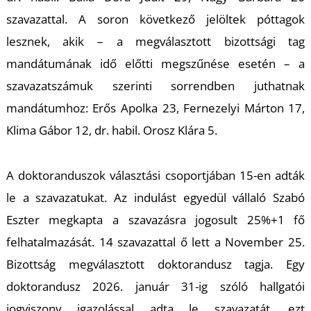
szavazattal. A soron következő jelöltek póttagok
lesznek, akik – a megválasztott bizottsági tag
mandátumának idő előtti megszűnése esetén – a
szavazatszámuk szerinti sorrendben juthatnak
mandátumhoz: Erős Apolka 23, Fernezelyi Márton 17,
T
Klima Gábor 12, dr. habil. Orosz Klára 5.
A doktoranduszok választási csoportjában 15-en adták
le a szavazatukat. Az indulást egyedül vállaló Szabó
Eszter megkapta a szavazásra jogosult 25%+1 fő
felhatalmazását. 14 szavazattal ő lett a November 25.
Bizottság megválasztott doktorandusz tagja. Egy
doktorandusz 2026. január 31-ig szóló hallgatói
jogviszony igazolással adta le szavazatát, ezt