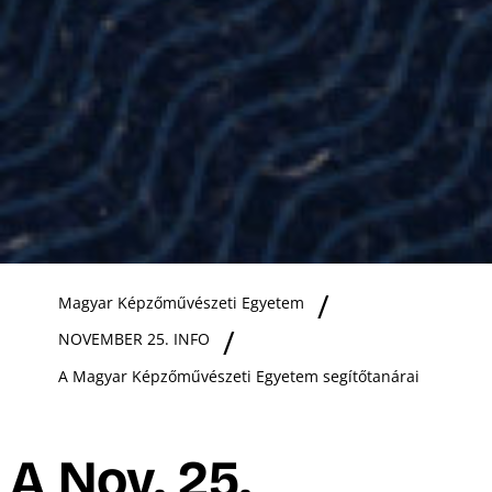
R
Ő
Magyar Képzőművészeti Egyetem
NOVEMBER 25. INFO
A Magyar Képzőművészeti Egyetem segítőtanárai
A Nov. 25.