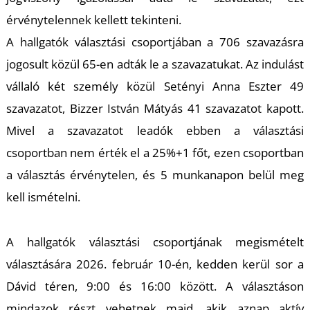
érvénytelennek kellett tekinteni.
A
A hallgatók választási csoportjában a 706 szavazásra
jogosult közül 65-en adták le a szavazatukat. Az indulást
vállaló két személy közül Setényi Anna Eszter 49
szavazatot, Bizzer István Mátyás 41 szavazatot kapott.
Mivel a szavazatot leadók ebben a választási
csoportban nem érték el a 25%+1 főt, ezen csoportban
a választás érvénytelen, és 5 munkanapon belül meg
kell ismételni.
A hallgatók választási csoportjának megismételt
választására 2026. február 10-én, kedden kerül sor a
Dávid téren, 9:00 és 16:00 között. A választáson
mindazok részt vehetnek majd, akik aznap aktív