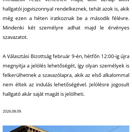
N
hallgatói jogviszonnyal rendelkeznek, tehát azok is, akik
még ezen a héten iratkoznak be a második félévre.
Mindenki két személyre adhat majd le érvényes
szavazatot.
A Választási Bizottság február 9-én, hétfőn 12:00-ig újra
S
megnyitja a jelölés lehetőségét, így olyan személyek is
felkerülhetnek a szavazólapra, akik az első alkalommal
nem éltek az indulás lehetőségével. Jelölésre jogosult
hallgató akár saját magát is jelölheti.
2026.08.09.