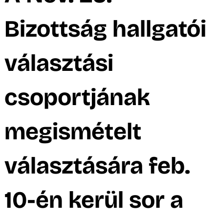
Bizottság hallgatói
L
választási
csoportjának
megismételt
választására feb.
10-én kerül sor a