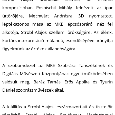
kompozícióban Pospischil Mihály felnézett az ipar
úttörőjére, Mechwárt Andrásra. 3D nyomtatott,
léptékazonos mása az MKE lépcsősoráról néz fel
K
alkotója, Strobl Alajos szellemi örökségére. Az élénk,
kortárs interpretáció múlandó, esendőségével irányítja
figyelmünk az értékek állandóságára.
A szobor-idézet az MKE Szobrász Tanszékének és
Digitális Művészeti Központjának együttműködésében
valósult meg, Baráz Tamás, Erős Apolka és Tyurin
Dániel szobrászművészek által.
A kiállítás a Strobl Alajos leszármazottjait és tisztelőit
tömörítő Strobl Alajos Emlékhely Alapítvánnyal