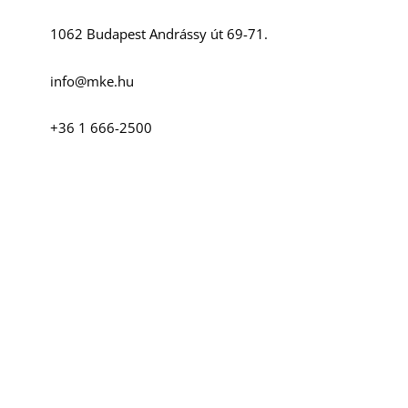
K
1062 Budapest Andrássy út 69-71.
info@mke.hu
+36 1 666-2500
T
Szociális média
Facebook
Instagram
YouTube