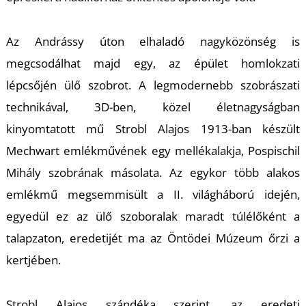
Az Andrássy úton elhaladó nagyközönség is
megcsodálhat majd egy, az épület homlokzati
lépcsőjén ülő szobrot. A legmodernebb szobrászati
technikával, 3D-ben, közel életnagyságban
kinyomtatott mű Strobl Alajos 1913-ban készült
Mechwart emlékművének egy mellékalakja, Pospischil
A
Mihály szobrának másolata. Az egykor több alakos
emlékmű megsemmisült a II. világháború idején,
egyedül ez az ülő szoboralak maradt túlélőként a
talapzaton, eredetijét ma az Öntödei Múzeum őrzi a
kertjében.
Strobl Alajos szándéka szerint, az eredeti