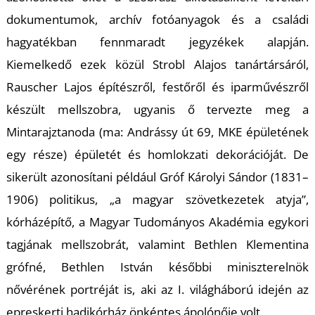
dokumentumok, archív fotóanyagok és a családi
hagyatékban fennmaradt jegyzékek alapján.
Kiemelkedő ezek közül Strobl Alajos tanártársáról,
Rauscher Lajos építészről, festőről és iparművészről
készült mellszobra, ugyanis ő tervezte meg a
Mintarajztanoda (ma: Andrássy út 69, MKE épületének
egy része) épületét és homlokzati dekorációját. De
sikerült azonosítani például Gróf Károlyi Sándor (1831–
1906) politikus, „a magyar szövetkezetek atyja”,
kórházépítő, a Magyar Tudományos Akadémia egykori
tagjának mellszobrát, valamint Bethlen Klementina
grófné, Bethlen István későbbi miniszterelnök
nővérének portréját is, aki az I. világháború idején az
epreskerti hadikórház önkéntes ápolónője volt.