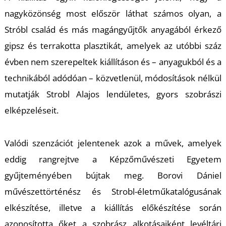
nagyközönség most először láthat számos olyan, a
Stróbl család és más magángyűjtők anyagából érkező
gipsz és terrakotta plasztikát, amelyek az utóbbi száz
évben nem szerepeltek kiállításon és – anyagukból és a
technikából adódóan – közvetlenül, módosítások nélkül
S
mutatják Strobl Alajos lendületes, gyors szobrászi
elképzeléseit.
Valódi szenzációt jelentenek azok a művek, amelyek
eddig rangrejtve a Képzőművészeti Egyetem
gyűjteményében bújtak meg. Borovi Dániel
művészettörténész és Strobl-életműkatalógusának
elkészítése, illetve a kiállítás előkészítése során
azonosította őket a szobrász alkotásaiként levéltári