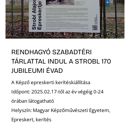
K
RENDHAGYÓ SZABADTÉRI
TÁRLATTAL INDUL A STROBL 170
JUBILEUMI ÉVAD
A Képző epreskerti kerítéskiállítása
Időpont: 2025.02.17-től az év végéig 0-24
órában látogatható
Helyszín: Magyar Képzőművészeti Egyetem,
Epreskert, kerítés