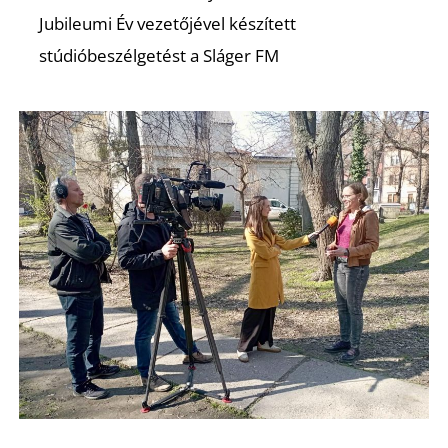
Jubileumi Év vezetőjével készített
stúdióbeszélgetést a Sláger FM
É