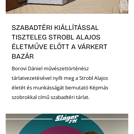
SZABADTÉRI KIÁLLÍTÁSSAL
TISZTELEG STROBL ALAJOS
N
ÉLETMŰVE ELŐTT A VÁRKERT
BAZÁR
Borovi Dániel művészettörténész
tárlatvezetésével nyílt meg a Strobl Alajos
életét és munkásságát bemutató Képmás
szobrokkal című szabadtéri tárlat.