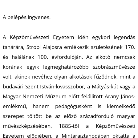
T
A belépés ingyenes.
A Képzőművészeti Egyetem idén egykori legendás
tanárára, Strobl Alajosra emlékezik születésének 170.
és halálának 100. évfordulóján. Az alkotó nemcsak
korának egyik legmeghatározóbb szobrászművésze
volt, akinek nevéhez olyan alkotások fűződnek, mint a
budavári Szent István-lovasszobor, a Mátyás-kút vagy a
Magyar Nemzeti Múzeum előtt felállított Arany János-
emlékmű, hanem pedagógusként is kiemelkedő
szerepet töltött be az előző századforduló magyar
művészképzésében. 1885-től a Képzőművészeti
Egyetem elődjében, a Mintarajztanodában oktatta a