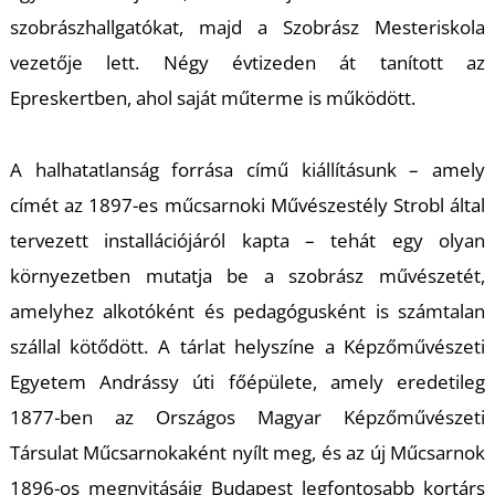
U
szobrászhallgatókat, majd a Szobrász Mesteriskola
vezetője lett. Négy évtizeden át tanított az
Epreskertben, ahol saját műterme is működött.
A halhatatlanság forrása
című kiállításunk – amely
címét az 1897-es műcsarnoki Művészestély Strobl által
Á
tervezett installációjáról kapta – tehát egy olyan
környezetben mutatja be a szobrász művészetét,
amelyhez alkotóként és pedagógusként is számtalan
szállal kötődött. A tárlat helyszíne a Képzőművészeti
Egyetem Andrássy úti főépülete, amely eredetileg
1877-ben az Országos Magyar Képzőművészeti
Társulat Műcsarnokaként nyílt meg, és az új Műcsarnok
1896-os megnyitásáig Budapest legfontosabb kortárs