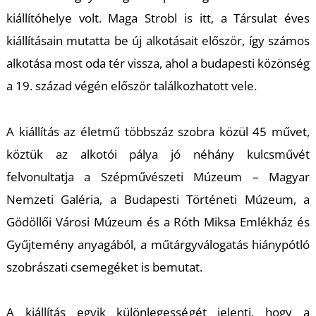
kiállítóhelye volt. Maga Strobl is itt, a Társulat éves
kiállításain mutatta be új alkotásait először, így számos
alkotása most oda tér vissza, ahol a budapesti közönség
a 19. század végén először találkozhatott vele.
A kiállítás az életmű többszáz szobra közül 45 művet,
köztük az alkotói pálya jó néhány kulcsművét
felvonultatja a Szépművészeti Múzeum – Magyar
Nemzeti Galéria, a Budapesti Történeti Múzeum, a
Gödöllői Városi Múzeum és a Róth Miksa Emlékház és
Gyűjtemény anyagából, a műtárgyválogatás hiánypótló
szobrászati csemegéket is bemutat.
A kiállítás egyik különlegességét jelenti, hogy a