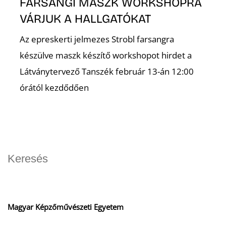
FARSANGI MASZK WORKSHOPRA
VÁRJUK A HALLGATÓKAT
O
Az epreskerti jelmezes Strobl farsangra
készülve maszk készítő workshopot hirdet a
Látványtervező Tanszék február 13-án 12:00
órától kezdődően
Magyar Képzőművészeti Egyetem