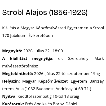
A
Strobl Alajos (1856-1926)
Kiállítás a Magyar Képzőművészeti Egyetemen a Strobl
170 Jubileumi Év keretében
K
Megnyitó:
2026. július 22., 18:00
A kiállítást megnyitja:
dr. Szerdahelyi Márk
művészettörténész
Megtekinthető:
2026. július 22-től szeptember 19-ig
Helyszín:
Magyar Képzőművészeti Egyetem Barcsay
terem, Aula (1062 Budapest, Andrássy út 69-71.)
Nyitva:
Keddtől szombatig 10-től 18 óráig
Kurátorok:
Erős Apolka és Borovi Dániel