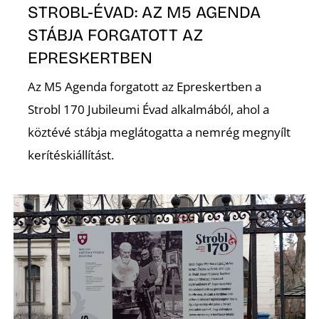
K
STROBL-ÉVAD: AZ M5 AGENDA
STÁBJA FORGATOTT AZ
EPRESKERTBEN
Az M5 Agenda forgatott az Epreskertben a
Strobl 170 Jubileumi Évad alkalmából, ahol a
köztévé stábja meglátogatta a nemrég megnyílt
kerítéskiállítást.
E