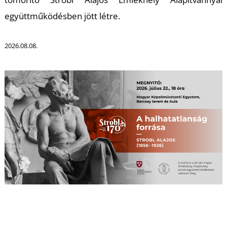
É
együttműködésben jött létre.
2026.08.08.
P