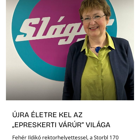
S
Z
ÚJRA ÉLETRE KEL AZ
„EPRESKERTI VÁRÚR” VILÁGA
Fehér Ildikó rektorhelyettessel, a Storbl 170