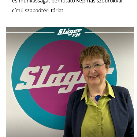
és munkásságát bemutató Képmás szobrokkal
című szabadtéri tárlat.