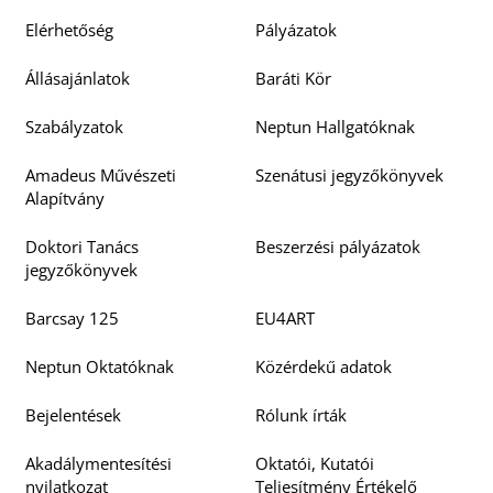
Elérhetőség
Pályázatok
Állásajánlatok
Baráti Kör
Szabályzatok
Neptun Hallgatóknak
Amadeus Művészeti
Szenátusi jegyzőkönyvek
Alapítvány
Doktori Tanács
Beszerzési pályázatok
jegyzőkönyvek
Barcsay 125
EU4ART
Neptun Oktatóknak
Közérdekű adatok
Bejelentések
Rólunk írták
Akadálymentesítési
Oktatói, Kutatói
nyilatkozat
Teljesítmény Értékelő