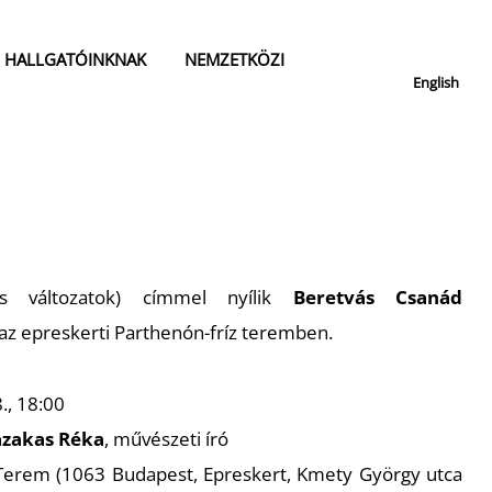
HALLGATÓINKNAK
NEMZETKÖZI
English
us változatok) címmel nyílik
Beretvás Csanád
 az epreskerti Parthenón-fríz teremben.
8., 18:00
azakas Réka
, művészeti író
Terem (1063 Budapest, Epreskert, Kmety György utca