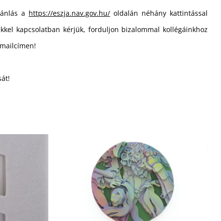
jánlás a
https://eszja.nav.gov.hu/
oldalán néhány kattintással
tekkel kapcsolatban kérjük, forduljon bizalommal kollégáinkhoz
mailcímen!
át!