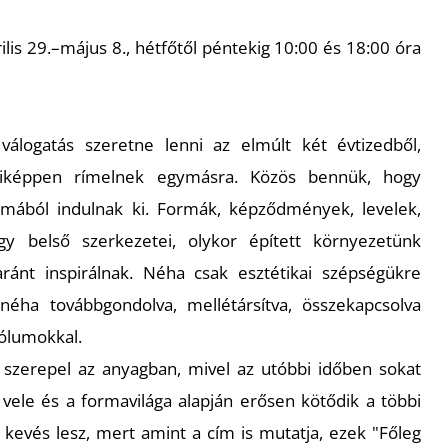
lis 29.–május 8., hétfőtől péntekig 10:00 és 18:00 óra
 válogatás szeretne lenni az elmúlt két évtizedből,
miképpen rímelnek egymásra. Közös bennük, hogy
rmából indulnak ki. Formák, képződmények, levelek,
gy belső szerkezetei, olykor épített környezetünk
ránt inspirálnak. Néha csak esztétikai szépségükre
néha továbbgondolva, mellétársítva, összekapcsolva
ólumokkal.
szerepel az anyagban, mivel az utóbbi időben sokat
vele és a formavilága alapján erősen kötődik a többi
kevés lesz, mert amint a cím is mutatja, ezek "Főleg