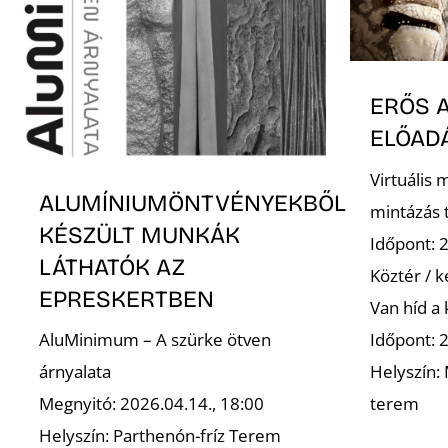
ERŐS 
ELŐAD
Virtuális 
ALUMÍNIUMÖNTVÉNYEKBŐL
mintázás 
KÉSZÜLT MUNKÁK
Időpont: 
LÁTHATÓK AZ
Köztér / 
EPRESKERTBEN
Van híd a 
Időpont: 
AluMinimum – A szürke ötven
Helyszín:
árnyalata
terem
Megnyitó: 2026.04.14., 18:00
Helyszín: Parthenón-fríz Terem