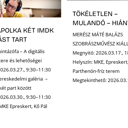
TÖKÉLETLEN –
MULANDÓ – HIÁN
APOLKA KÉT IMDK
MERÉSZ MÁTÉ BALÁZS
ÁST TART
SZOBRÁSZMŰVÉSZ KIÁLL
mintázófa – A digitális
Megnyitó: 2026.03.17., 1
tere és lehetőségei
Helyszín: MKE, Epreskert
2026.03.27., 9:30–11:30
Parthenón-fríz terem
kereskedelmi galéria –
Megtekinthető: 2026.03.
két part között
2026.03.30., 9:30–11:30
 MKE Epreskert, Kő Pál