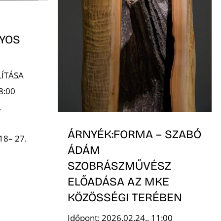
YOS
ÍTÁSA
8:00
,
ÁRNYÉK:FORMA – SZABÓ
18– 27.
ÁDÁM
SZOBRÁSZMŰVÉSZ
ELŐADÁSA AZ MKE
KÖZÖSSÉGI TERÉBEN
Időpont: 2026.02.24., 11:00