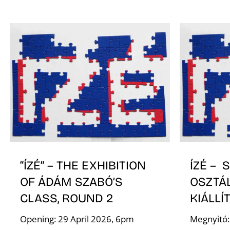
“ÍZÉ” – THE EXHIBITION
ÍZÉ –
OF ÁDÁM SZABÓ’S
OSZTÁ
CLASS, ROUND 2
KIÁLLÍ
Opening: 29 April 2026, 6pm
Megnyitó: