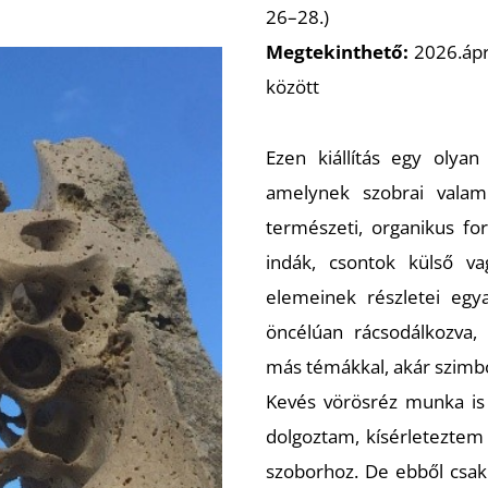
26–28.)
Megtekinthető:
2026.ápri
között
Ezen kiállítás egy olyan
amelynek szobrai vala
természeti, organikus fo
indák, csontok külső va
elemeinek részletei egya
öncélúan rácsodálkozva, 
más témákkal, akár szimb
Kevés vörösréz munka is 
dolgoztam, kísérleteztem 
szoborhoz. De ebből csak 