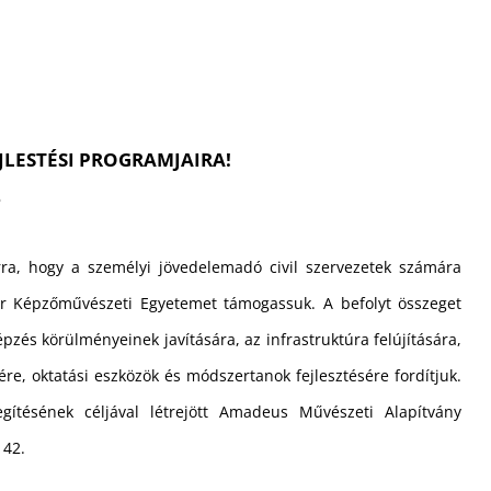
JLESTÉSI PROGRAMJAIRA!
2
ra, hogy a személyi jövedelemadó civil szervezetek számára
ar Képzőművészeti Egyetemet támogassuk. A befolyt összeget
épzés körülményeinek javítására, az infrastruktúra felújítására,
re, oktatási eszközök és módszertanok fejlesztésére fordítjuk.
gítésének céljával létrejött Amadeus Művészeti Alapítvány
142.