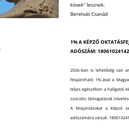
kövek" lesznek.
Beretvás Csanád
1% A KÉPZŐ OKTATÁSFE
)
ADÓSZÁM: 1806102414
2026-ban is lehetőség van ar
felajánlható 1%-ával a Magy
teljes egészében a hallgatói k
szociális támogatások növelésé
A felajánlásokat a Képző se
adószámára várjuk: 18061024