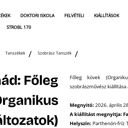
ZÉKEK
DOKTORI ISKOLA
FELVÉTELI
KIÁLLÍTÁSOK
STROBL 170
Tanszékek
Szobrász Tanszék
ád: Főleg
Főleg kövek (Organik
szobrászművész kiállítása
Organikus
Megnyitó:
2026. április 2
A kiállítást megnyitja:
F
áltozatok)
Helyszín:
Parthenón-fríz 