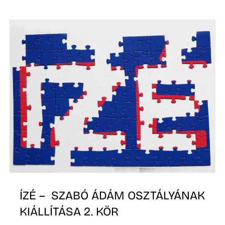
P
Z
ÍZÉ – SZABÓ ÁDÁM OSZTÁLYÁNAK
KIÁLLÍTÁSA 2. KÖR