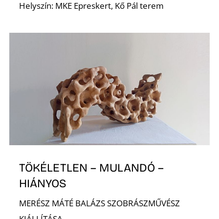
Helyszín: MKE Epreskert, Kő Pál terem
A
TÖKÉLETLEN – MULANDÓ –
HIÁNYOS
MERÉSZ MÁTÉ BALÁZS SZOBRÁSZMŰVÉSZ
KIÁLLÍTÁSA