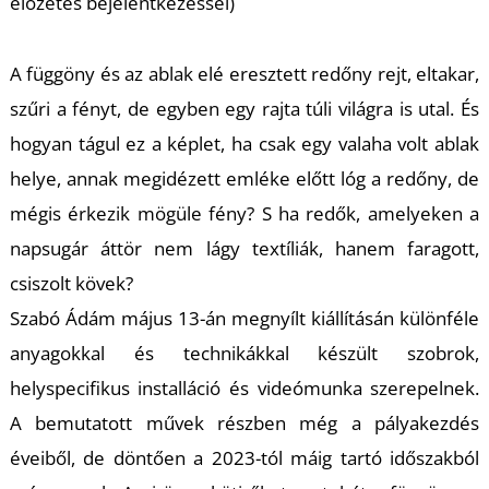
K
előzetes bejelentkezéssel)
A függöny és az ablak elé eresztett redőny rejt, eltakar,
szűri a fényt, de egyben egy rajta túli világra is utal. És
hogyan tágul ez a képlet, ha csak egy valaha volt ablak
helye, annak megidézett emléke előtt lóg a redőny, de
mégis érkezik mögüle fény? S ha redők, amelyeken a
napsugár áttör nem lágy textíliák, hanem faragott,
T
csiszolt kövek?
Szabó Ádám május 13-án megnyílt kiállításán különféle
anyagokkal és technikákkal készült szobrok,
helyspecifikus installáció és videómunka szerepelnek.
A bemutatott művek részben még a pályakezdés
éveiből, de döntően a 2023-tól máig tartó időszakból