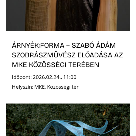
S
ÁRNYÉK:FORMA – SZABÓ ÁDÁM
SZOBRÁSZMŰVÉSZ ELŐADÁSA AZ
MKE KÖZÖSSÉGI TERÉBEN
Z
Időpont: 2026.02.24., 11:00
Helyszín: MKE, Közösségi tér