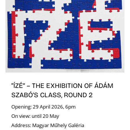
É
“ÍZÉ” – THE EXHIBITION OF ÁDÁM
SZABÓ’S CLASS, ROUND 2
Opening: 29 April 2026, 6pm
On view: until 20 May
Address: Magyar Műhely Galéria