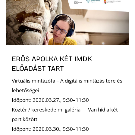
T
ERŐS APOLKA KÉT IMDK
ELŐADÁST TART
Virtuális mintázófa – A digitális mintázás tere és
lehetőségei
Időpont: 2026.03.27., 9:30–11:30
Köztér / kereskedelmi galéria – Van híd a két
part között
Időpont: 2026.03.30., 9:30–11:30