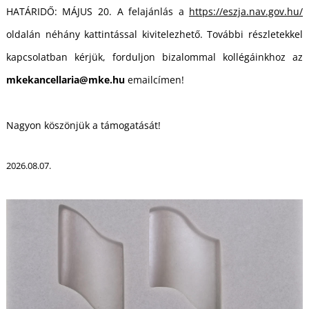
L
HATÁRIDŐ: MÁJUS 20. A felajánlás a
https://eszja.nav.gov.hu/
oldalán néhány kattintással kivitelezhető. További részletekkel
kapcsolatban kérjük, forduljon bizalommal kollégáinkhoz az
mkekancellaria@mke.hu
emailcímen!
Nagyon köszönjük a támogatását!
2026.08.07.