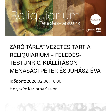
K
ZÁRÓ TÁRLATVEZETÉS TART A
RELIQUIARIUM – FELEDÉS-
TESTÜNK C. KIÁLLÍTÁSON
MENASÁGI PÉTER ÉS JUHÁSZ ÉVA
Időpont: 2026.02.06. 18:00
Helyszín: Karinthy Szalon