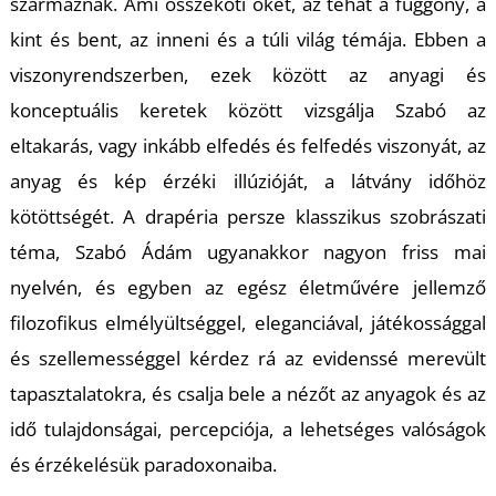
származnak. Ami összeköti őket, az tehát a függöny, a
kint és bent, az inneni és a túli világ témája. Ebben a
viszonyrendszerben, ezek között az anyagi és
konceptuális keretek között vizsgálja Szabó az
eltakarás, vagy inkább elfedés és felfedés viszonyát, az
U
anyag és kép érzéki illúzióját, a látvány időhöz
kötöttségét. A drapéria persze klasszikus szobrászati
téma, Szabó Ádám ugyanakkor nagyon friss mai
nyelvén, és egyben az egész életművére jellemző
filozofikus elmélyültséggel, eleganciával, játékossággal
és szellemességgel kérdez rá az evidenssé merevült
tapasztalatokra, és csalja bele a nézőt az anyagok és az
idő tulajdonságai, percepciója, a lehetséges valóságok
és érzékelésük paradoxonaiba.