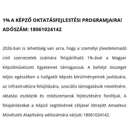
1% A KÉPZŐ OKTATÁSFEJLESTÉSI PROGRAMJAIRA!
Á
ADÓSZÁM: 18061024142
2026-ban is lehetőség van arra, hogy a személyi jövedelemadó
civil szervezetek számára felajánlható 1%-ával a Magyar
Képzőművészeti Egyetemet támogassuk. A befolyt összeget
teljes egészében a hallgatói képzés körülményeinek javítására,
az infrastruktúra felújítására, szociális támogatások növelésére,
oktatási eszközök és módszertanok fejlesztésére fordítjuk. A
felajánlásokat a Képző segítésének céljával létrejött Amadeus
Művészeti Alapítvány adószámára várjuk: 18061024142.