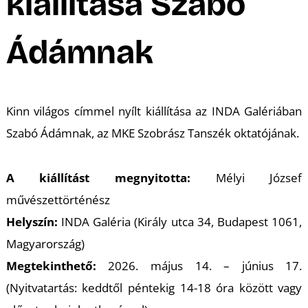
A
kiállítása Szabó
Ádámnak
Kinn világos
címmel nyílt kiállítása az INDA Galériában
Szabó Ádámnak, az MKE Szobrász Tanszék oktatójának.
A kiállítást megnyitotta:
Mélyi József
művészettörténész
Helyszín:
INDA Galéria (Király utca 34, Budapest 1061,
Magyarország)
Megtekinthető:
2026. május 14. – június 17.
(Nyitvatartás: keddtől péntekig 14-18 óra között vagy