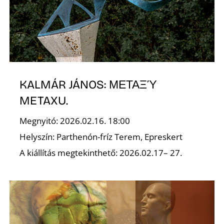
É
KALMÁR JÁNOS: ΜΕΤΑΞΎ
METAXU.
Megnyitó: 2026.02.16. 18:00
Helyszín: Parthenón-fríz Terem, Epreskert
A kiállítás megtekinthető: 2026.02.17– 27.